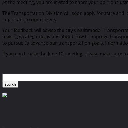
At the meeting, you are invited to share your opinions using
The Transportation Division will soon apply for state and 
important to our citizens.
Your feedback will advise the city’s Multimodal Transporta
making strategic decisions about how to improve transporta
to pursue to advance our transportation goals. Informatio
If you can’t make the June 10 meeting, please make sure to 