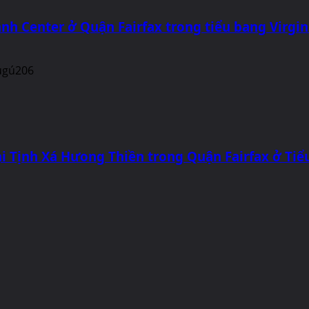
nh Center ở Quận Fairfax trong tiểu bang Virgin
i Tịnh Xá Hưong Thiền trong Quận Fairfax ở Tiể