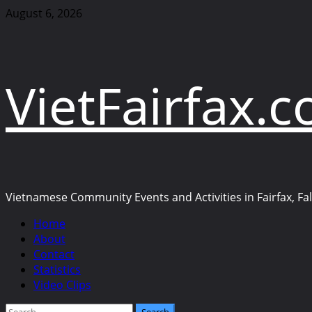
Skip
August 6, 2026
to
content
VietFairfax.
Vietnamese Community Events and Activities in Fairfax, Fall
Primary
Home
Menu
About
Contact
Statistics
Video Clips
Search