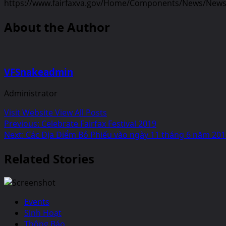
https://www.fairfaxva.gov/Home/Components/News/News
About the Author
VFSnakeadmin
Administrator
Visit Website
View All Posts
Post
Previous:
Celebrate Fairfax Festival 2019
Next:
Các Địa Điểm Bỏ Phiếu vào ngày 11 tháng 6 năm 2019 
navigation
Related Stories
Events
Sinh Hoạt
Thông Báo