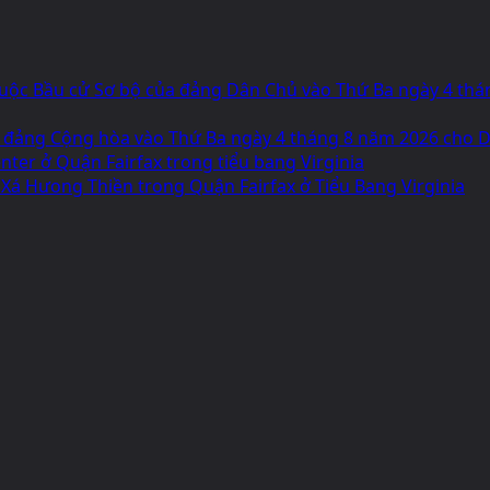
g Cuộc Bầu cử Sơ bộ của đảng Dân Chủ vào Thứ Ba ngày 4 th
 đảng Cộng hòa vào Thứ Ba ngày 4 tháng 8 năm 2026 cho Dâ
ter ở Quận Fairfax trong tiểu bang Virginia
 Xá Hưong Thiền trong Quận Fairfax ở Tiểu Bang Virginia