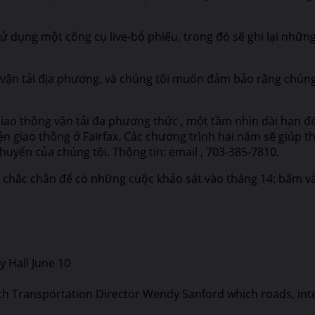
n sử dụng một công cụ live-bỏ phiếu, trong đó sẽ ghi lại nhữ
vận tải địa phương, và chúng tôi muốn đảm bảo rằng chúng t
o thông vận tải đa phương thức , một tầm nhìn dài hạn để 
hiện giao thông ở Fairfax. Các chương trình hai năm sẽ giúp
huyển của chúng tôi. Thông tin: email , 703-385-7810.
chắc chắn để có những cuộc khảo sát vào tháng 14: bấm vào
y Hall June 10
th Transportation Director Wendy Sanford which roads, inters