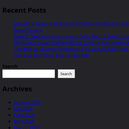
Recent Posts
Donald S. Beyer, Jr. thắng với 67.60% số phiếu tron
bang Virginia
Dave T. Beckwith thắng trong Cuộc Bầu cử Sơ bộ của
Lễ Vía Đức Quán Thế Âm Bồ Tát 2026 tại Van Hanh Cen
Thư Mời và Chương Trình Đại Lễ Vu Lan 2026 tại Tịnh
Vạn Đức Tự Thông Báo Lễ Sám Hối
Search
Search
Archives
August 2026
July 2026
June 2026
May 2026
March 2026