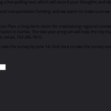
 a live-polling tool, which will record your thoughts and ide
local transportation funding, and we wants to make sure we 
tion Plan, a long-term vision for maintaining regional conn
tion in Fairfax. The two-year program will help the city mak
n: email, 703-385-7810.
take the survey by June 14: click here to take the survey no