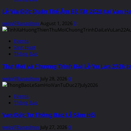
Lễ Vía Đức Quán Thế Âm Bồ Tát 2026 tại Van Ha
webVFRanadmin
August 1, 2026
0
Events
Sinh Hoạt
Thông Báo
Thư Mời và Chương Trình Đại Lễ Vu Lan 2026 tạ
webVFRanadmin
July 28, 2026
0
Events
Thông Báo
Vạn Đức Tự Thông Báo Lễ Sám Hối
webVFRanadmin
July 27, 2026
0