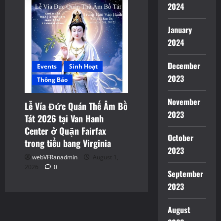
2024
January
2024
December
Events
Sinh Hoạt
2023
Thông Báo
November
Lễ Vía Đức Quán Thế Âm Bồ
2023
Tát 2026 tại Van Hanh
Center ở Quận Fairfax
October
trong tiểu bang Virginia
2023
webVFRanadmin
August 1,
2026
0
September
2023
August