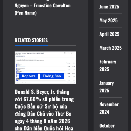
n
Nguyen – Ernestine Cowalton
June 2025
(Pen Name)
a
May 2025
v
April 2025
i
RELATED STORIES
March 2025
g
February
a
2025
t
Reports
Thông Báo
January
i
2025
Donald S. Beyer, Jr. thắng
với 67.60% số phiếu trong
o
November
Cuộc Bầu cử Sơ bộ của
2024
n
đảng Dân Chủ vào Thứ Ba
ngày 4 tháng 8 năm 2026
October
cho Dân biểu Quốc hội Hoa