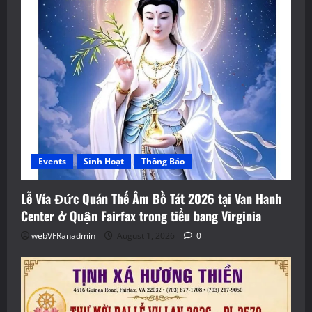
Events
Sinh Hoạt
Thông Báo
Lễ Vía Đức Quán Thế Âm Bồ Tát 2026 tại Van Hanh
Center ở Quận Fairfax trong tiểu bang Virginia
webVFRanadmin
August 1, 2026
0