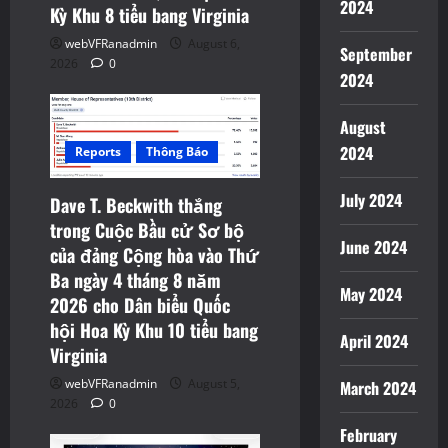
2024
Kỳ Khu 8 tiểu bang Virginia
webVFRanadmin
August 6,
September
2026
0
2024
August
2024
Reports
Thông Báo
July 2024
Dave T. Beckwith thắng
trong Cuộc Bầu cử Sơ bộ
June 2024
của đảng Cộng hòa vào Thứ
Ba ngày 4 tháng 8 năm
May 2024
2026 cho Dân biểu Quốc
hội Hoa Kỳ Khu 10 tiểu bang
April 2024
Virginia
webVFRanadmin
August 5,
March 2024
2026
0
February