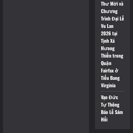
Thư Mời và
Chương
Trình Đại Lễ
Vu Lan
2026 tại
Tịnh Xá
Hưong
Thiền trong
Quận
Fairfax ở
Tiểu Bang
Virginia
Vạn Đức
Tự Thông
Báo Lễ Sám
Hối