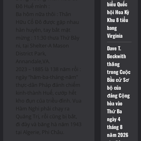
biểu Quốc
Đô Huế mình :
hội Hoa Kỳ
Ba hôm nữa thôi : Thân
Khu 8 tiểu
Hữu Cố Đô được gặp nhau
bang
hàn huyên, tay bắt mặt
Virginia
mừng : 11:30 thưa Thứ Bảy
ni, tại Shelter-A Mason
Dave T.
District Park,
Beckwith
Annandale,VA.
thắng
2023 – 1885 là 138 năm rồi :
trong Cuộc
ngày “hăm-ba-tháng-năm”
Bầu cử Sơ
thực-dân Pháp đánh chiếm
bộ của
kinh-thành Huế, cướp hết
đảng Cộng
kho đụn của triều-đình. Vua
hòa vào
Hàm Nghi phải chạy ra
Thứ Ba
Quảng Trị, rồi cũng bị bắt,
ngày 4
đi đày và băng hà năm 1943
tháng 8
tại Algerie, Phi Châu.
năm 2026