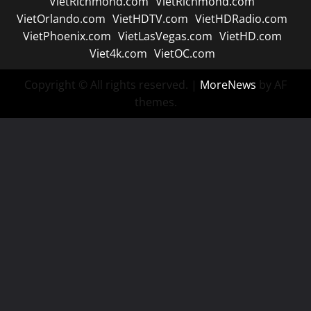
VietRichmond.com
VietRichmond.com
VietOrlando.com
VietHDTV.com
VietHDRadio.com
VietPhoenix.com
VietLasVegas.com
VietHD.com
Viet4k.com
VietOC.com
Copyright © All rights reserved.
|
MoreNews
by AF
themes.