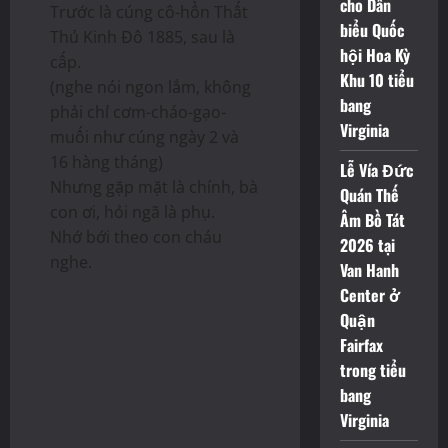
cho Dân
Trước là cúng cô-hồn Thất
biểu Quốc
Thủ Kinh Đô 1885, sau là
hội Hoa Kỳ
cấp.
Khu 10 tiểu
(nghe nói ngon lắm, không
bang
phải chỉ cơm-cháo-gạo-
Virginia
muối như cúng ngày 2 và
16 hàng tháng)
Lễ Vía Đức
Nhưng gặp mặt là chính, bà
Quán Thế
con ơi, hỏi ngã là phụ.
Âm Bồ Tát
Nhớ bới theo con cháu
2026 tại
nghe.
Van Hanh
Center ở
Quận
Fairfax
trong tiểu
bang
Virginia