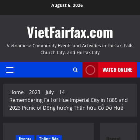
Skip
August 6, 2026
to
content
VietFairfax.com
Vietnamese Community Events and Activities in Fairfax, Falls
Church City, and Fairfax City
WATCH ONLINE
Primary
Menu
Home
2023
July
14
Remembering Fall of Hue Imperial City in 1885 and
2023 Picnic of Đồng hương Thân hữu Cố Đô Huế
Recent
Events
Thông Báo