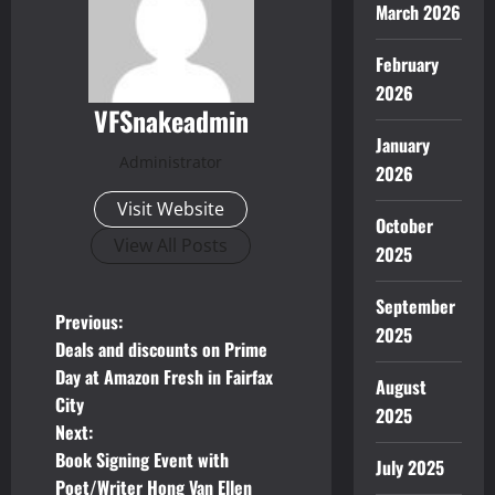
March 2026
February
2026
VFSnakeadmin
January
Administrator
2026
Visit Website
October
View All Posts
2025
September
P
Previous:
2025
Deals and discounts on Prime
o
Day at Amazon Fresh in Fairfax
August
City
s
2025
Next:
t
Book Signing Event with
July 2025
Poet/Writer Hong Van Ellen