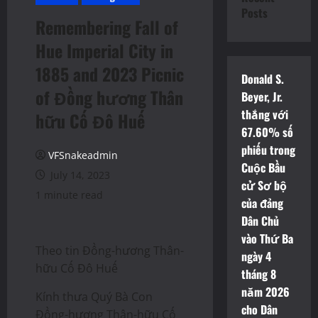
Posts
Remembering Fall of
Hue Imperial City in
1885 and 2023 Picnic
Donald S.
of Đồng hương Thân
Beyer, Jr.
thắng với
hữu Cố Đô Huế
67.60% số
phiếu trong
VFSnakeadmin
Cuộc Bầu
July 14, 2023
cử Sơ bộ
1 minute read
của đảng
Dân Chủ
vào Thứ Ba
Theo tin Đồng-hương Thân-
ngày 4
hữu Cố Đô Huế
tháng 8
năm 2026
Kính thưa Quý Bà Con
cho Dân
Đồng-hương Thân-hữu Cố