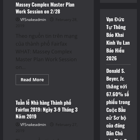
Massey Complex Master Plan
Work Session on 2/28
Vạn Đức
VFSnakeadmin
February 28,
2019
Tự Thông
Báo Khai
Theo nguồn tin trên mạng
Kinh Vu Lan
của thành phố Fairfax
Báo Hiếu
WHAT: Massey Complex
2026
Master Plan Work Session
on...
Deals
Events
Donald S.
Beyer, Jr.
Nhà Hàng
Read
Read More
more
thắng với
Restaurants
about
Massey
67.60% số
Complex
Master
phiếu trong
Tuần lễ Nhà hàng Thành phố
Plan
Fairfax 2019: Ngày 3-9 Tháng 3
Cuộc Bầu
Work
Session
Năm 2019
cử Sơ bộ
on
2/28
của đảng
VFSnakeadmin
February 27,
2019
Dân Chủ