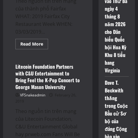
vào Thứ Ba
Theo nguồn tin trên mạng
ngày 4
của thành phố Fairfax
tháng 8
WHAT: 2019 Fairfax City
năm 2026
Restaurant Week WHEN:
cho Dân
03/03/2019...
biểu Quốc
Read
Read More
hội Hoa Kỳ
more
Press Releases
about
Khu 8 tiểu
Tuần
lễ
bang
Nhà
Litecoin Foundation Partners
hàng
Virginia
with C&U Entertainment to
Thành
phố
Bring Feel the K-Pop Concert to
Dave T.
Fairfax
George Mason University
2019:
Beckwith
Ngày
VFSnakeadmin
3-
February 26,
thắng
9
2019
Tháng
trong Cuộc
3
Theo nguồn tin trên mạng
Năm
Bầu cử Sơ
2019
của Litecoin Foundation,
bộ của
C&U Entertainment Global
đảng Cộng
hay prweb.com Fans Will Be
hòa vào