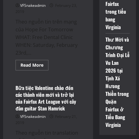
Fairfax
VFSnakeadmin
February 23,
trong tiểu
2019
bang
Theo nguồn tin trên mạng
Virginia
của Hope For Tomorrow
WHAT: Free Dental Clinic
Thư Mời và
WHEN: Saturday, February
Chương
23rd,...
Trình Đại Lễ
Vu Lan
Read
Read More
more
2026 tại
Uncategorized
about
Tịnh Xá
Free
Dental
Hưong
Clinic
Bữa tiệc Valentine chào đón
by
Thiền trong
các thành viên mới và trở lại
Hope
For
của Fairfax Art League với cây
Quận
Tomorrow
đàn guitar Stan Hamrick
Fairfax ở
Tiểu Bang
VFSnakeadmin
February 21,
2019
Virginia
Theo nguồn tin translation