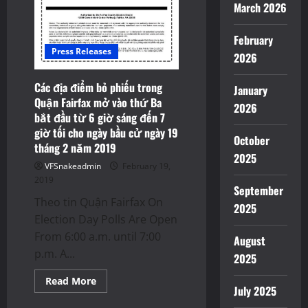
March 2026
February
Press Releases
2026
Các địa điểm bỏ phiếu trong
January
Quận Fairfax mở vào thứ Ba
2026
bắt đầu từ 6 giờ sáng đến 7
giờ tối cho ngày bầu cử ngày 19
October
tháng 2 năm 2019
2025
VFSnakeadmin
February 19,
2019
September
Theo tin Quận Fairfax On
2025
Election Day Polls Are Open
From 6:00 a.m. until 7:00
August
p.m. A...
2025
Read
Read More
July 2025
more
Events
about