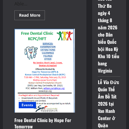
Able...
Thứ Ba
ngày 4
Read
Read More
more
tháng 8
about
năm 2026
Litecoin
Foundation
cho Dân
Partners
with
biểu Quốc
C&U
Entertainment
hội Hoa Kỳ
to
Bring
Khu 10 tiểu
Feel
bang
the
K-
Virginia
Pop
Concert
to
Lễ Vía Đức
George
Mason
Quán Thế
University
Âm Bồ Tát
2026 tại
Events
Van Hanh
Center ở
Free Dental Clinic by Hope For
Quận
Tomorrow