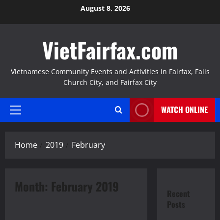
Skip
August 8, 2026
to
content
VietFairfax.com
Vietnamese Community Events and Activities in Fairfax, Falls
Church City, and Fairfax City
WATCH ONLINE
Primary
Menu
Home
2019
February
Month:
February 2019
Recent
Events
Posts