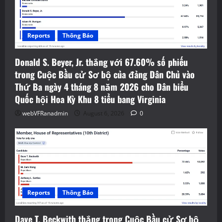
Reports
Thông Báo
Donald S. Beyer, Jr. thắng với 67.60% số phiếu
trong Cuộc Bầu cử Sơ bộ của đảng Dân Chủ vào
Thứ Ba ngày 4 tháng 8 năm 2026 cho Dân biểu
Quốc hội Hoa Kỳ Khu 8 tiểu bang Virginia
webVFRanadmin
August 6, 2026
0
Reports
Thông Báo
Dave T. Beckwith thắng trong Cuộc Bầu cử Sơ bộ