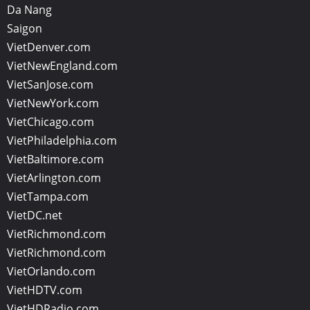
Da Nang
Saigon
VietDenver.com
VietNewEngland.com
VietSanJose.com
VietNewYork.com
VietChicago.com
VietPhiladelphia.com
VietBaltimore.com
VietArlington.com
VietTampa.com
VietDC.net
VietRichmond.com
VietRichmond.com
VietOrlando.com
VietHDTV.com
VietHDRadio.com