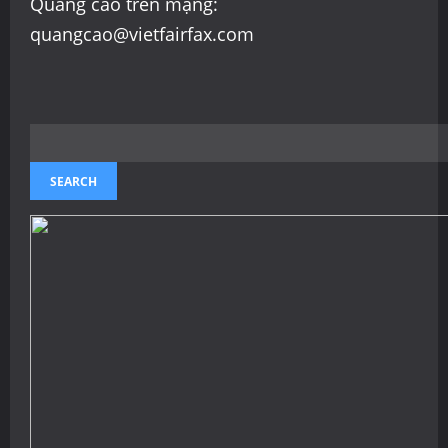
Quảng cáo trên mạng:
quangcao@vietfairfax.com