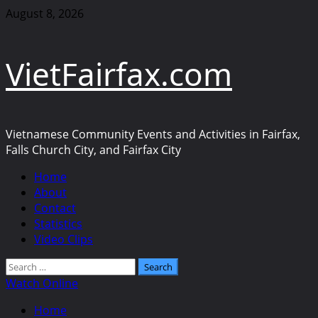
Skip
August 8, 2026
to
content
VietFairfax.com
Vietnamese Community Events and Activities in Fairfax,
Falls Church City, and Fairfax City
Primary
Home
Menu
About
Contact
Statistics
Video Clips
Search
for:
Watch Online
Home