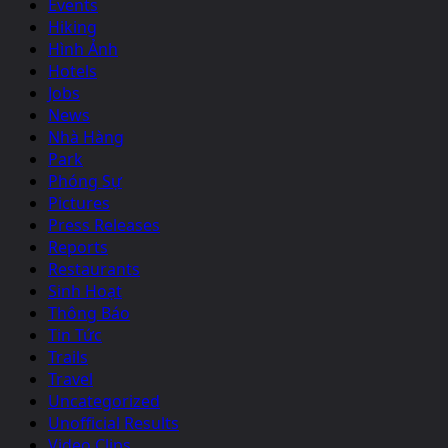
Events
Hiking
Hình Ảnh
Hotels
Jobs
News
Nhà Hàng
Park
Phóng Sự
Pictures
Press Releases
Reports
Restaurants
Sinh Hoạt
Thông Báo
Tin Tức
Trails
Travel
Uncategorized
Unofficial Results
Video Clips