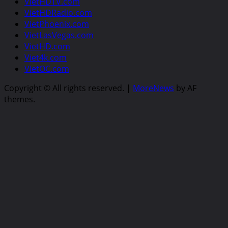
VietHDTV.com
VietHDRadio.com
VietPhoenix.com
VietLasVegas.com
VietHD.com
Viet4k.com
VietOC.com
Copyright © All rights reserved.
|
MoreNews
by AF
themes.