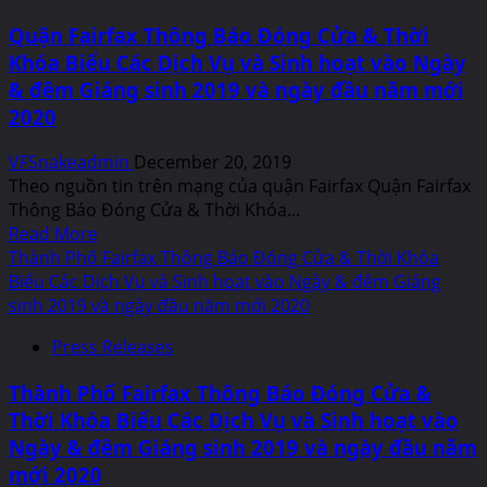
Quận Fairfax Thông Báo Đóng Cửa & Thời
Khóa Biểu Các Dịch Vụ và Sinh hoạt vào Ngày
& đêm Giáng sinh 2019 và ngày đầu năm mới
2020
VFSnakeadmin
December 20, 2019
Theo nguồn tin trên mạng của quận Fairfax Quận Fairfax
Thông Báo Đóng Cửa & Thời Khóa...
Read
Read More
more
Thành Phố Fairfax Thông Báo Đóng Cửa & Thời Khóa
about
Biểu Các Dịch Vụ và Sinh hoạt vào Ngày & đêm Giáng
Quận
sinh 2019 và ngày đầu năm mới 2020
Fairfax
Press Releases
Thông
Báo
Thành Phố Fairfax Thông Báo Đóng Cửa &
Đóng
Thời Khóa Biểu Các Dịch Vụ và Sinh hoạt vào
Cửa
Ngày & đêm Giáng sinh 2019 và ngày đầu năm
&
Thời
mới 2020