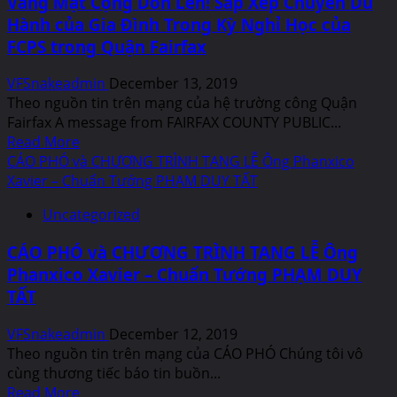
Vắng Mặt Cộng Dồn Lên! Sắp Xếp Chuyến Du
streaming,
Hành của Gia Đình Trong Kỳ Nghỉ Học của
Video
FCPS trong Quận Fairfax
Clips
và
VFSnakeadmin
December 13, 2019
Hình
Theo nguồn tin trên mạng của hệ trường công Quận
ảnh
Fairfax A message from FAIRFAX COUNTY PUBLIC...
Buổi
Read
Read More
Lễ
more
CÁO PHÓ và CHƯƠNG TRÌNH TANG LỄ Ông Phanxico
Phủ
about
Xavier – Chuẩn Tướng PHẠM DUY TẤT
Cờ
Vắng
cho
Uncategorized
Mặt
Ông
Cộng
Phanxico
CÁO PHÓ và CHƯƠNG TRÌNH TANG LỄ Ông
Dồn
Xavier
Phanxico Xavier – Chuẩn Tướng PHẠM DUY
Lên!
–
TẤT
Sắp
Cựu
Xếp
Chuẩn
VFSnakeadmin
December 12, 2019
Chuyến
Tướng
Theo nguồn tin trên mạng của CÁO PHÓ Chúng tôi vô
Du
PHẠM
cùng thương tiếc báo tin buồn...
Hành
DUY
Read
Read More
của