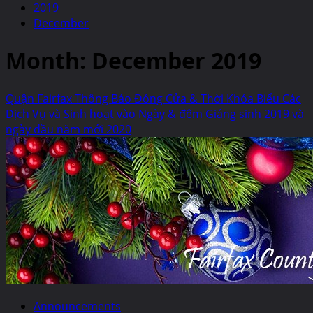
2019
December
Month:
December 2019
Quận Fairfax Thông Báo Đóng Cửa & Thời Khóa Biểu Các
Dịch Vụ và Sinh hoạt vào Ngày & đêm Giáng sinh 2019 và
ngày đầu năm mới 2020
Announcements