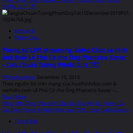
2019
officers,
Từ
PHẠM DUY TẤT
and
Healthy
the
Minds
Northern
Blog:
Virginia
Hình Ảnh
Giảm
Soil
Video Clips
Căng
and
Thẳng
Water
Phóng sự LIVE streaming, Video Clips và Hình
Ngày
Conservation
ảnh Buổi Lễ Phủ Cờ cho Ông Phanxico Xavier
Lễ
District
– Cựu Chuẩn Tướng PHẠM DUY TẤT
Nghỉ
directors
to
VFSnakeadmin
December 15, 2019
be
Theo nguồn tin trên mạng của hoathinhdon.com &
Held
viethdtv.com Lễ Phủ Cờ cho Ông Phanxico Xavier –...
Dec.
Read
Read More
16
more
Vắng Mặt Cộng Dồn Lên! Sắp Xếp Chuyến Du Hành của
with
about
Gia Đình Trong Kỳ Nghỉ Học của FCPS trong Quận Fairfax
LIVE
Phóng
Streaming
Thông Báo
sự
LIVE