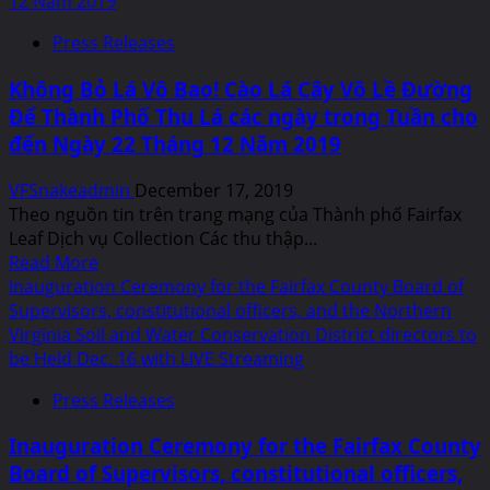
Lịch
12 Năm 2019
Báo
Press Releases
Nhắc:
Kỳ
Không Bỏ Lá Vô Bao! Cào Lá Cây Vô Lề Đường
Nghỉ
Để Thành Phố Thu Lá các ngày trong Tuần cho
Mùa
đến Ngày 22 Tháng 12 Năm 2019
Đông
của
VFSnakeadmin
December 17, 2019
FCPS
Theo nguồn tin trên trang mạng của Thành phố Fairfax
trong
Leaf Dịch vụ Collection Các thu thập...
Quận
Read
Read More
Fairfax
more
Inauguration Ceremony for the Fairfax County Board of
là
about
Supervisors, constitutional officers, and the Northern
từ
Không
Virginia Soil and Water Conservation District directors to
Ngày
Bỏ
be Held Dec. 16 with LIVE Streaming
23
Lá
Tháng
Press Releases
Vô
Chạp
Bao!
đến
Inauguration Ceremony for the Fairfax County
Cào
Ngày
Board of Supervisors, constitutional officers,
Lá
03