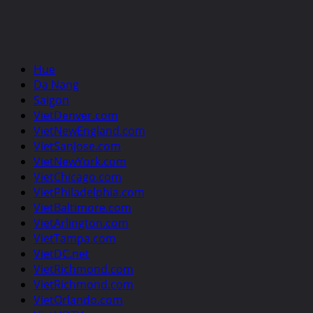
Hue
Da Nang
Saigon
VietDenver.com
VietNewEngland.com
VietSanJose.com
VietNewYork.com
VietChicago.com
VietPhiladelphia.com
VietBaltimore.com
VietArlington.com
VietTampa.com
VietDC.net
VietRichmond.com
VietRichmond.com
VietOrlando.com