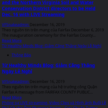
and the Northern Virginia Soil and Water
Cây
Tháng
Vô
Conservation District directors to be Held
Giêng
Lề
2020
Dec. 16 with LIVE Streaming
Đường
Để
VFSnakeadmin
December 16, 2019
Thành
Theo nguồn tin trên mạng của Fairfax December 6, 2019
Phố
The inauguration ceremony for the Fairfax County...
Thu
Read
Read More
Lá
more
Từ Healthy Minds Blog: Giảm Căng Thẳng Ngày Lễ Nghỉ
các
about
Thông Báo
ngày
Inauguration
trong
Ceremony
Từ Healthy Minds Blog: Giảm Căng Thẳng
Tuần
for
Ngày Lễ Nghỉ
cho
the
đến
Fairfax
VFSnakeadmin
December 16, 2019
Ngày
County
Theo nguồn tin trên mạng của hệ trường công Quận
22
Board
Fairfax A message from FAIRFAX COUNTY PUBLIC...
Tháng
of
Read
Read More
12
Supervisors,
more
Phóng sự LIVE streaming, Video Clips và Hình ảnh Buổi Lễ
Năm
constitutional
about
Phủ Cờ cho Ông Phanxico Xavier – Cựu Chuẩn Tướng