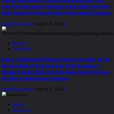
trong Cuộc Bầu cử Sơ bộ của đảng Dân Chủ
vào Thứ Ba ngày 4 tháng 8 năm 2026 cho Dân
biểu Quốc hội Hoa Kỳ Khu 8 tiểu bang Virginia
webVFRanadmin
August 6, 2026
0
Reports
Thông Báo
Dave T. Beckwith thắng trong Cuộc Bầu cử Sơ
bộ của đảng Cộng hòa vào Thứ Ba ngày 4
tháng 8 năm 2026 cho Dân biểu Quốc hội Hoa
Kỳ Khu 10 tiểu bang Virginia
webVFRanadmin
August 5, 2026
0
Events
Sinh Hoạt