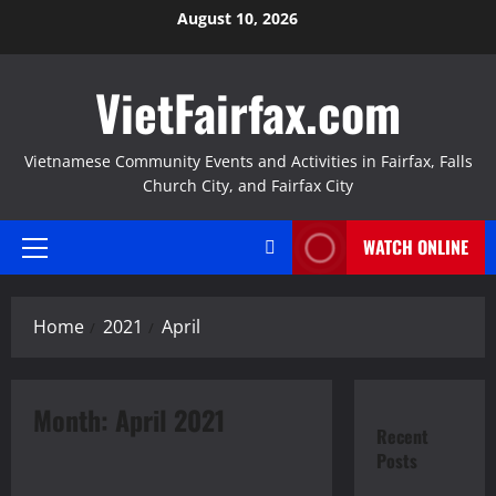
Skip
August 10, 2026
to
content
VietFairfax.com
Vietnamese Community Events and Activities in Fairfax, Falls
Church City, and Fairfax City
WATCH ONLINE
Primary
Menu
Home
2021
April
Month:
April 2021
Recent
Thông Báo
Posts