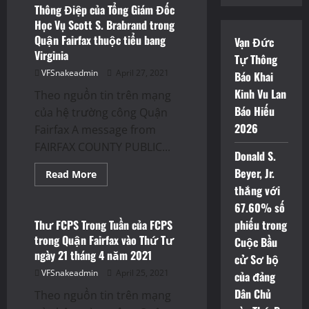
Thông Điệp của Tổng Giám Đốc
Học Vụ Scott S. Brabrand trong
Quận Fairfax thuộc tiểu bang
Vạn Đức
Virginia
Tự Thông
VFSnakeadmin
April 27, 2021
Báo Khai
Kinh Vu Lan
Theo nguồn tin trên mạng
Báo Hiếu
của hệ trường công Quận
2026
Fairfax A message from
FAIRFAX COUNTY PUBLIC...
Donald S.
Beyer, Jr.
Read
Read More
more
thắng với
Thông Báo
about
Thông
67.60% số
Điệp
của
Thư FCPS Trong Tuần của FCPS
phiếu trong
Tổng
trong Quận Fairfax vào Thứ Tư
Cuộc Bầu
Giám
Đốc
ngày 21 tháng 4 năm 2021
cử Sơ bộ
Học
Vụ
VFSnakeadmin
April 25, 2021
của đảng
Scott
S.
Dân Chủ
Theo nguồn tin trên mạng
Brabrand
trong