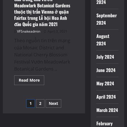
của
2024
Meadowlark Botanical Gardens
FCPS
trong
thuộc thị trấn Vienna ở quận
Quận
September
Fairfax
Fairfax trong Lễ hội Hoa Anh
vào
2024
đào Quốc gia năm 2021
Thứ
Tư
VFSnakeadmin
April 3, 2021
ngày
August
7
Theo nguồn tin trên mạng
tháng
2024
4
của Mosaic District and
năm
2021
National Cherry Blossom
July 2024
Festival Vườn Meadowlark
Botanical Gardens...
June 2024
Read
Read More
May 2024
more
about
Ngắm
hơn
April 2024
100
Posts
1
2
Next
cây
Hoa
March 2024
Anh
pagination
đào
trong
February
khu