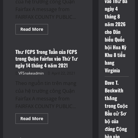
vào Thứ Ba
của hệ trường công Quận
Quận
ngày 4
Fairfax
Fairfax A message from
thuộc
tháng 8
FAIRFAX COUNTY PUBLIC...
tiểu
bang
năm 2026
Virginia
Read
Read More
cho Dân
more
Thông Báo
about
biểu Quốc
Thư
FCPS
hội Hoa Kỳ
Trong
Thư FCPS Trong Tuần của FCPS
Khu 8 tiểu
Tuần
trong Quận Fairfax vào Thứ Tư
của
bang
FCPS
ngày 14 tháng 4 năm 2021
trong
Virginia
Quận
VFSnakeadmin
April 22, 2021
Fairfax
vào
Dave T.
Theo nguồn tin trên mạng
Thứ
Tư
Beckwith
của hệ trường công Quận
ngày
thắng
21
Fairfax A message from
tháng
trong Cuộc
FAIRFAX COUNTY PUBLIC...
4
năm
Bầu cử Sơ
2021
Read
Read More
bộ của
more
Events
about
đảng Cộng
Thư
FCPS
hòa vào