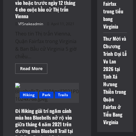
vào hoặc trước ngày 12 tháng
Fairfax
4 cho cuộc bầu cử Thị trấn
trong tiểu
Vienna
bang
VFSnakeadmin
April 11, 2021
Virginia
Theo tin Thị trấn Vienna,
Thư Mời và
Quận Fairfax trong Virginia
Chương
& Ban Bầu cử Virginia 5 giờ
Trình Đại Lễ
chiều...
Vu Lan
Read
2026 tại
Read More
more
Tịnh Xá
about
5
Hưong
giờ
chiều
Thiền trong
là
Hiking
Park
Trails
hạn
Quận
chót
Fairfax ở
đích
Đi Hiking giải trí ngắm cảnh
thân
Tiểu Bang
nộp
mùa hoa Bluebells nở rộ vào
đơn
Virginia
giữa tháng 4 năm 2021 trên
xin
ghi
đường mòn Bluebell Trail tại
danh