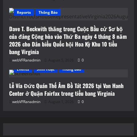
Reports
Thông Báo
Dave T. Beckwith thắng trong Cuộc Bầu cử Sơ bộ
của đảng Cộng hòa vào Thứ Ba ngày 4 tháng 8 năm
2026 cho Dân biểu Quốc hội Hoa Kỳ Khu 10 tiểu
bang Virginia
webVFRanadmin
August 5, 2026
0
Events
Sinh Hoạt
Thông Báo
Lễ Vía Đức Quán Thế Âm Bồ Tát 2026 tại Van Hanh
Center ở Quận Fairfax trong tiểu bang Virginia
webVFRanadmin
August 1, 2026
0