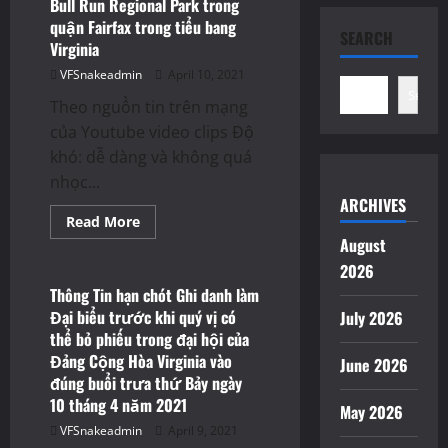
bầu
Bull Run Regional Park trong
tại
quận Fairfax trong tiểu bang
Văn
SEARCH
phòng
Virginia
Bầu
cử
VFSnakeadmin
April 10, 2021
Quận
Search
Fairfax
Theo nguồn tin trên mạng
hay
trực
của Youtube video clips Độ
tuyến
cho
khó: dễ dàng và không quá
đến
nhọc...
11:59
giờ
ARCHIVES
tối
Read
Read More
ngày
more
12
August
Thông Báo
about
tháng
Đi
4
2026
Hiking
năm
giải
Thông Tin hạn chót Ghi danh làm
2021
trí
&
Đại biểu trước khi quý vị có
July 2026
ngắm
ghi
cảnh
thể bỏ phiếu trong đại hội của
danh
mùa
qua
Đảng Cộng Hòa Virginia vào
hoa
June 2026
thư
Bluebells
phải
đúng buổi trưa thứ Bảy ngày
nở
được
10 tháng 4 năm 2021
rộ
đóng
May 2026
vào
dấu
giữa
VFSnakeadmin
April 9, 2021
bưu
tháng