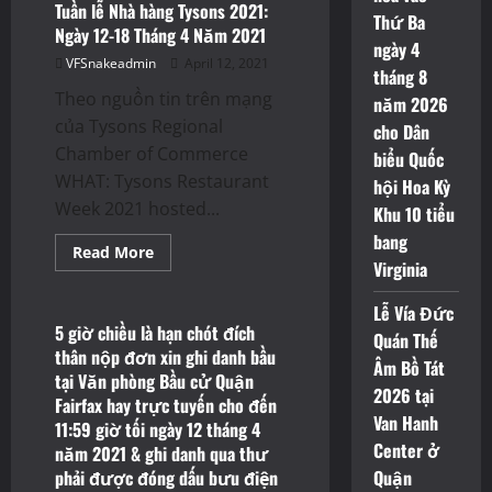
Trong
Tuần lễ Nhà hàng Tysons 2021:
Thứ Ba
Tuần
Ngày 12-18 Tháng 4 Năm 2021
của
ngày 4
FCPS
VFSnakeadmin
April 12, 2021
trong
tháng 8
Quận
Theo nguồn tin trên mạng
Fairfax
năm 2026
vào
của Tysons Regional
Thứ
cho Dân
Tư
Chamber of Commerce
biểu Quốc
ngày
14
WHAT: Tysons Restaurant
hội Hoa Kỳ
tháng
4
Week 2021 hosted...
Khu 10 tiểu
năm
2021
bang
Read
Read More
more
Virginia
Thông Báo
about
Tuần
Lễ Vía Đức
lễ
Nhà
5 giờ chiều là hạn chót đích
Quán Thế
hàng
thân nộp đơn xin ghi danh bầu
Tysons
Âm Bồ Tát
2021:
tại Văn phòng Bầu cử Quận
Ngày
2026 tại
Fairfax hay trực tuyến cho đến
12-
18
Van Hanh
11:59 giờ tối ngày 12 tháng 4
Tháng
Center ở
năm 2021 & ghi danh qua thư
4
Năm
phải được đóng dấu bưu điện
Quận
2021