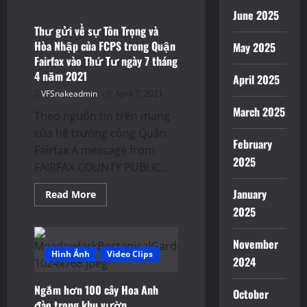
của
Thư
Đảng
June 2025
FCPS
Cộng
Trong
Thư gửi về sự Tôn Trọng và
Hòa
Tuần
Virginia
Hòa Nhập của FCPS trong Quận
May 2025
của
vào
FCPS
Fairfax vào Thứ Tư ngày 7 tháng
đúng
trong
buổi
4 năm 2021
Quận
April 2025
trưa
Fairfax
thứ
VFSnakeadmin
April 7, 2021
vào
Bảy
Thứ
ngày
March 2025
Tư
Theo nguồn tin trên mạng
10
ngày
tháng
của hệ trường công Quận
7
4
February
tháng
năm
Fairfax A message from
4
2021
2025
năm
FAIRFAX COUNTY PUBLIC...
2021
January
Read
Read More
more
2025
about
Thư
gửi
về
November
sự
Hình Ảnh
Video Clips
2024
Tôn
Trọng
và
Ngắm hơn 100 cây Hoa Anh
Hòa
October
Nhập
đào trong khu vườn