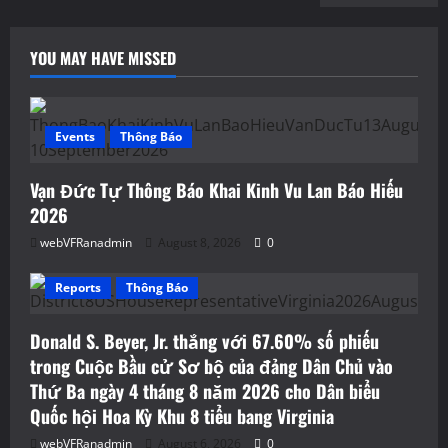
YOU MAY HAVE MISSED
Events
Thông Báo
Vạn Đức Tự Thông Báo Khai Kinh Vu Lan Báo Hiếu
2026
webVFRanadmin
August 8, 2026
0
Reports
Thông Báo
Donald S. Beyer, Jr. thắng với 67.60% số phiếu
trong Cuộc Bầu cử Sơ bộ của đảng Dân Chủ vào
Thứ Ba ngày 4 tháng 8 năm 2026 cho Dân biểu
Quốc hội Hoa Kỳ Khu 8 tiểu bang Virginia
webVFRanadmin
August 6, 2026
0