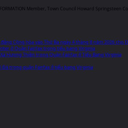
NFORMATION Member, Town Council Howard Springsteen Cont
 đảng Cộng hòa vào Thứ Ba ngày 4 tháng 8 năm 2026 cho Dâ
ter ở Quận Fairfax trong tiểu bang Virginia
 Xá Hưong Thiền trong Quận Fairfax ở Tiểu Bang Virginia
 Đà trong quận Fairfax ở tiểu bang Virginia