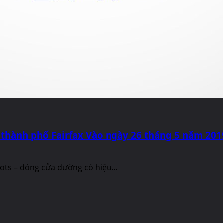
 thành phố Fairfax Vào ngày 26 tháng 5 năm 201
riots – đóng cửa đường có hiệu...