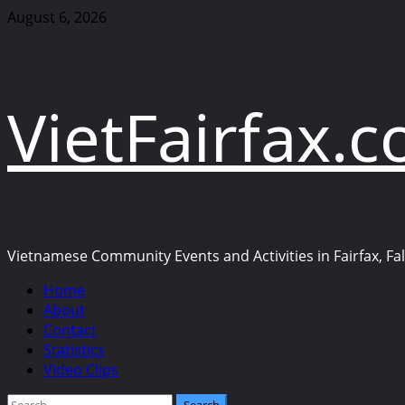
Skip
August 6, 2026
to
content
VietFairfax.
Vietnamese Community Events and Activities in Fairfax, Fall
Primary
Home
Menu
About
Contact
Statistics
Video Clips
Search