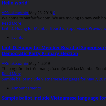
Hello world!
the
Patriots
VFSnakeadmin
May 26, 2019
0
Ảnh
Welcome to vietfairfax.com. We are moving to new web host
hưởng
Read
Read More
đến
more
Linh D. Hoang for Member Board of Supervisors Providence
giao
about
thông
Events
Hello
thành
world!
phố
Linh D. Hoang for Member Board of Supervisors
Fairfax
Democratic Party Primary Election
Vào
ngày
VFSnakeadmin
May 4, 2019
26
Theo nguồn tin trên mạng của quận Fairfax Member Senate 
tháng
Read
Read More
5
more
Sample ballot include Vietnamese language for May 7, 201
năm
about
2019
Announcements
Linh
D.
Sample ballot include Vietnamese language for
Hoang
for