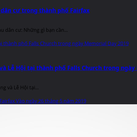
 dân cư trong thành phố Fairfax
hu dân cư: Những gì bạn cần...
ại thành phố Falls Church trong ngày Memorial Day 2019
và Lễ Hội tại thành phố Falls Church trong ngà
g và Lễ Hội tại...
Fairfax Vào ngày 26 tháng 5 năm 2019