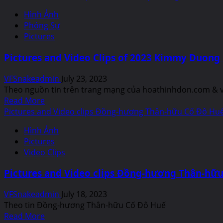
about
Hình Ảnh
Pictures
Phóng Sự
and
Pictures
Video
Clips
Pictures and Video Clips of 2023 Kimmy Duong
of
Community
VFSnakeadmin
July 23, 2023
International
Theo nguồn tin trên trang mạng của hoathinhdon.com & vie
Festival
Read
Read More
2023
more
Pictures and Video clips Đồng-hương Thân-hữu Cố Đô Huế 
about
Hình Ảnh
Pictures
Pictures
and
Video Clips
Video
Clips
Pictures and Video clips Đồng-hương Thân-hữu 
of
2023
VFSnakeadmin
July 18, 2023
Kimmy
Theo tin Đồng-hương Thân-hữu Cố Đô Huế
Duong
Read
Read More
Foundation