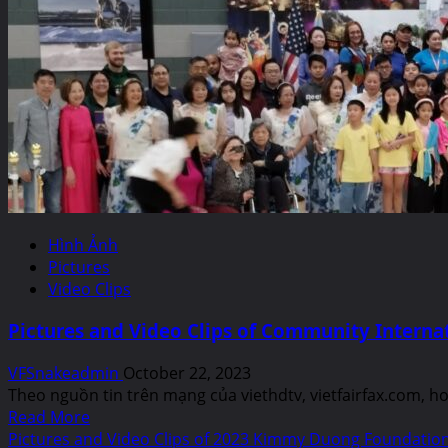
Video
Fairfax
Clips
Memorial
of
Funeral
Vietnamese
Home
Community
for
and
former
2024
Congressman
Independence
Gerald
Day
E.
Parade
Connolly
in
Fairfax
Hình Ảnh
City
Pictures
Video Clips
Pictures and Video Clips of Community Internat
VFSnakeadmin
October 22, 2023
Theo nguồn tin trên mạng của viethdtv, vietfairfax.com, 
Read
Read More
more
Pictures and Video Clips of 2023 Kimmy Duong Foundatio