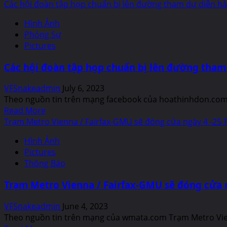
more
Các hội đoàn tập họp chuẩn bị lên đường tham dự diễn h
Scholarship
about
Awards
Hình Ảnh
Pictures
Phóng Sự
and
Pictures
Video
clips
Các hội đoàn tập họp chuẩn bị lên đường tham
Đồng-
hương
VFSnakeadmin
July 6, 2023
Thân-
Theo nguồn tin trên mạng facebook của hoathinhdon.com,
hữu
Read
Read More
Cố
more
Trạm Metro Vienna / Fairfax-GMU sẽ đóng cửa ngày 4 -25 
Đô
about
Huế
Hình Ảnh
Các
Picnic
Pictures
hội
2023
Thông Báo
đoàn
&
tập
Remembering
Trạm Metro Vienna / Fairfax-GMU sẽ đóng cửa 
họp
Fall
chuẩn
of
VFSnakeadmin
June 4, 2023
bị
Hue
Theo nguồn tin trên mạng của wmata.com Trạm Metro Vienn
lên
Imperial