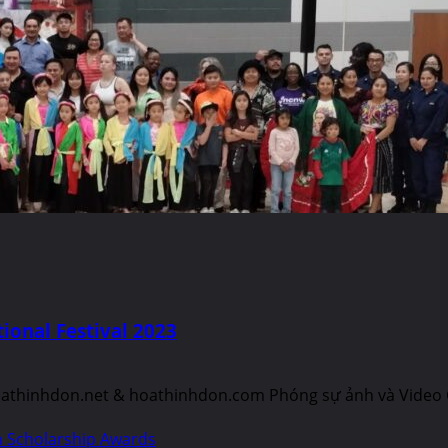
ional Festival 2023
hoathinhdon.net & hoathinhdon.com Phóng sự ảnh và Video Cl
n Scholarship Awards