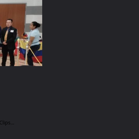
ips...