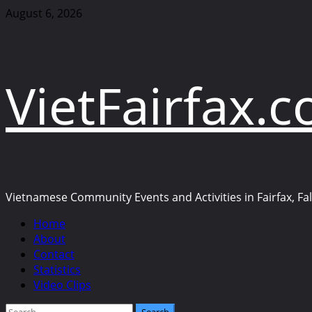
Skip
August 6, 2026
to
content
VietFairfax.
Vietnamese Community Events and Activities in Fairfax, Fall
Primary
Home
Menu
About
Contact
Statistics
Video Clips
Search