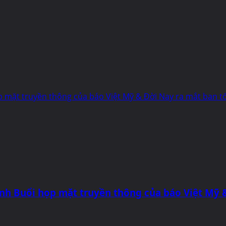
p mặt truyền thông của báo Việt Mỹ & Đời Nay ra mắt ban tổ
ảnh Buổi họp mặt truyền thông của báo Việt Mỹ &