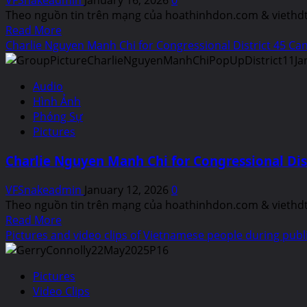
VFSnakeadmin
January 16, 2026
0
Theo nguồn tin trên mạng của hoathinhdon.com & viethdtv
Read
Read More
more
Charlie Nguyen Manh Chi for Congressional District 45 Can
about
Phóng
Audio
sự
Hình Ảnh
LIVE
Phóng Sự
streaming,
Pictures
Video
Clips
Charlie Nguyen Manh Chi for Congressional Dist
và
Hình
VFSnakeadmin
January 12, 2026
0
ảnh
Theo nguồn tin trên mạng của hoathinhdon.com & viethdtv
Buổi
Read
Read More
họp
more
Pictures and video clips of Vietnamese people during publ
mặt
about
truyền
Charlie
thông
Pictures
Nguyen
của
Video Clips
Manh
báo