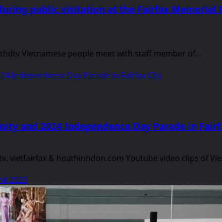
during public visitation at the Fairfax Memori
ethdtv Vietnamese people meet with staff member of...
24 Independence Day Parade in Fairfax City
ity and 2024 Independence Day Parade in Fairf
v, vietfairfax & hoathinhdon.com Youtube video clips of Vie
val 2023