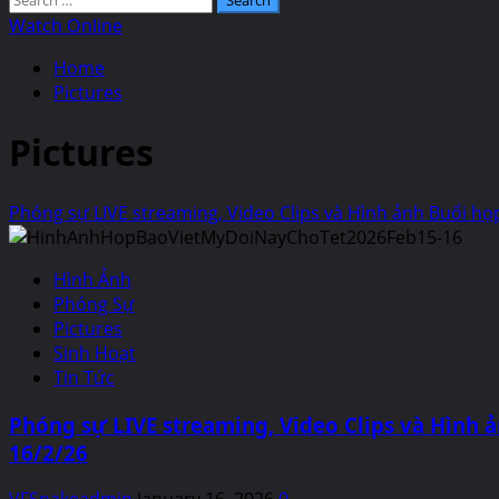
for:
Watch Online
Home
Pictures
Pictures
Phóng sự LIVE streaming, Video Clips và Hình ảnh Buổi họ
Hình Ảnh
Phóng Sự
Pictures
Sinh Hoạt
Tin Tức
Phóng sự LIVE streaming, Video Clips và Hình 
16/2/26