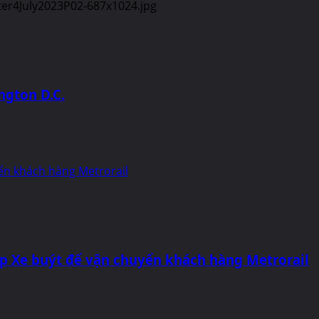
ngton D.C.
ển khách hàng Metrorail
p Xe buýt để vận chuyển khách hàng Metrorail