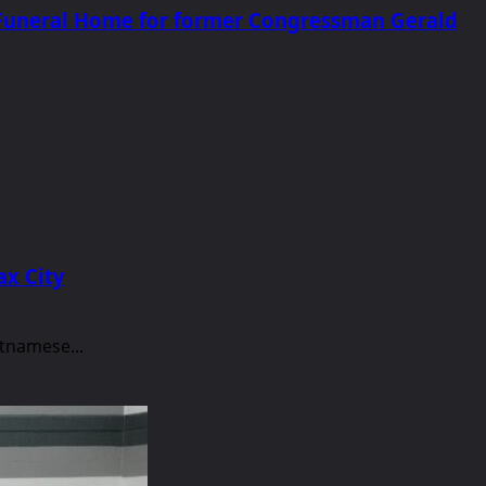
al Funeral Home for former Congressman Gerald
ax City
tnamese...