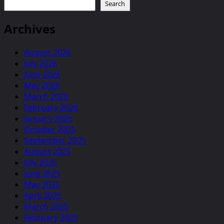
3
Search
cho
đến
Archives
ngày
12
August 2026
Tháng
July 2026
3
June 2026
Năm
May 2026
2023
March 2026
February 2026
January 2026
October 2025
September 2025
August 2025
July 2025
June 2025
May 2025
April 2025
March 2025
February 2025