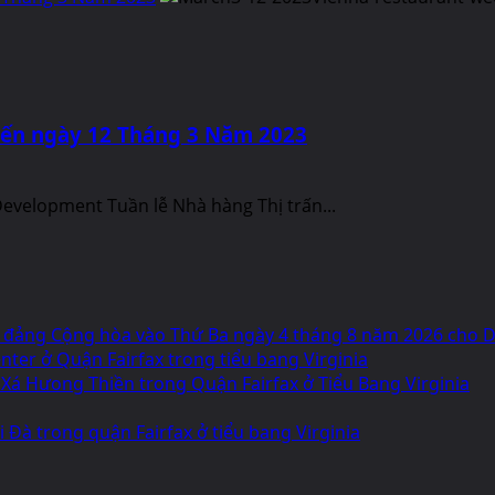
 đến ngày 12 Tháng 3 Năm 2023
velopment Tuần lễ Nhà hàng Thị trấn...
 đảng Cộng hòa vào Thứ Ba ngày 4 tháng 8 năm 2026 cho Dâ
ter ở Quận Fairfax trong tiểu bang Virginia
 Xá Hưong Thiền trong Quận Fairfax ở Tiểu Bang Virginia
 Đà trong quận Fairfax ở tiểu bang Virginia