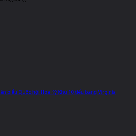
n biểu Quốc hội Hoa Kỳ Khu 10 tiểu bang Virginia