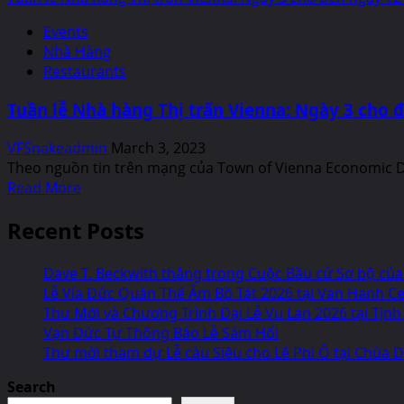
about
Events
Tuần
Nhà Hàng
lễ
Restaurants
Nhà
hàng
Tuần lễ Nhà hàng Thị trấn Vienna: Ngày 3 cho
Thành
phố
VFSnakeadmin
March 3, 2023
Fairfax
Theo nguồn tin trên mạng của Town of Vienna Economic De
2023:
Read
Read More
Ngày
more
6-
Recent Posts
about
12
Tuần
Tháng
lễ
Dave T. Beckwith thắng trong Cuộc Bầu cử Sơ bộ của
3
Nhà
Lễ Vía Đức Quán Thế Âm Bồ Tát 2026 tại Van Hanh Cen
Năm
hàng
Thư Mời và Chương Trình Đại Lễ Vu Lan 2026 tại Tịnh
2023
Thị
Vạn Đức Tự Thông Báo Lễ Sám Hối
trấn
Thư mời tham dự Lễ càu Siêu cho Lê Phi Ô tại Chùa Di
Vienna:
Ngày
Search