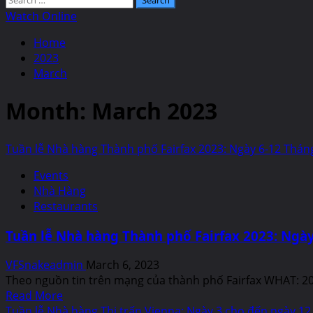
for:
Watch Online
Home
2023
March
Month:
March 2023
Tuần lễ Nhà hàng Thành phố Fairfax 2023: Ngày 6-12 Thá
Events
Nhà Hàng
Restaurants
Tuần lễ Nhà hàng Thành phố Fairfax 2023: Ngà
VFSnakeadmin
March 6, 2023
Theo nguồn tin trên mạng của thành phố Fairfax WHAT: 20
Read
Read More
more
Tuần lễ Nhà hàng Thị trấn Vienna: Ngày 3 cho đến ngày 1