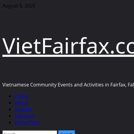
Skip
August 5, 2026
to
content
VietFairfax.
Vietnamese Community Events and Activities in Fairfax, Fall
Primary
Home
Menu
About
Contact
Statistics
Video Clips
Search