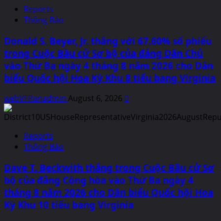
Reports
Thông Báo
Donald S. Beyer, Jr. thắng với 67.60% số phiếu
trong Cuộc Bầu cử Sơ bộ của đảng Dân Chủ
vào Thứ Ba ngày 4 tháng 8 năm 2026 cho Dân
biểu Quốc hội Hoa Kỳ Khu 8 tiểu bang Virginia
webVFRanadmin
August 6, 2026
0
Reports
Thông Báo
Dave T. Beckwith thắng trong Cuộc Bầu cử Sơ
bộ của đảng Cộng hòa vào Thứ Ba ngày 4
tháng 8 năm 2026 cho Dân biểu Quốc hội Hoa
Kỳ Khu 10 tiểu bang Virginia