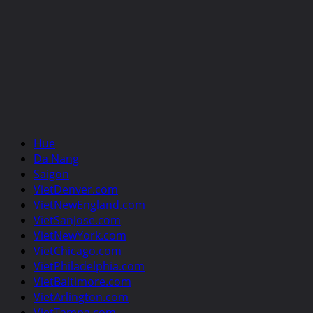
Hue
Da Nang
Saigon
VietDenver.com
VietNewEngland.com
VietSanJose.com
VietNewYork.com
VietChicago.com
VietPhiladelphia.com
VietBaltimore.com
VietArlington.com
VietTampa.com