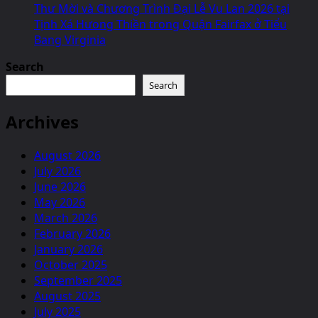
Center
Thư Mời và Chương Trình Đại Lễ Vu Lan 2026 tại
on
Tịnh Xá Hưong Thiền trong Quận Fairfax ở Tiểu
January
Bang Virginia
11,
2026
Search
Search
Archives
August 2026
July 2026
June 2026
May 2026
March 2026
February 2026
January 2026
October 2025
September 2025
August 2025
July 2025