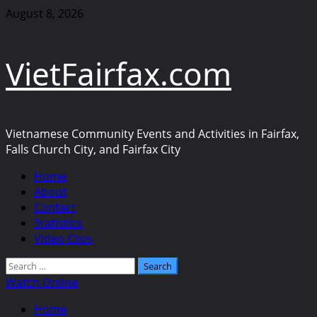
Skip
August 8, 2026
to
content
VietFairfax.com
Vietnamese Community Events and Activities in Fairfax,
Falls Church City, and Fairfax City
Primary
Home
Menu
About
Contact
Statistics
Video Clips
Search
for:
Watch Online
Home