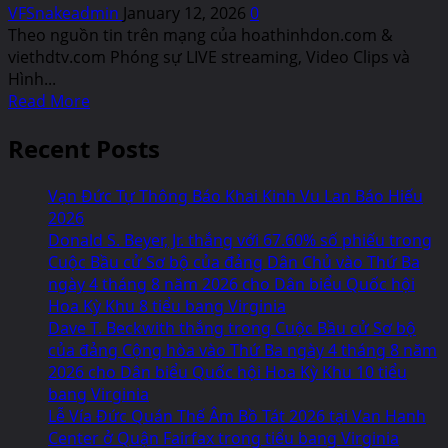
VFSnakeadmin
January 12, 2026
0
Theo nguồn tin trên mạng của hoathinhdon.com &
viethdtv.com Phóng sự LIVE streaming, Video Clips và
Hình...
Read
Read More
more
Recent Posts
about
Charlie
Nguyen
Vạn Đức Tự Thông Báo Khai Kinh Vu Lan Báo Hiếu
Manh
2026
Chi
Donald S. Beyer, Jr. thắng với 67.60% số phiếu trong
for
Cuộc Bầu cử Sơ bộ của đảng Dân Chủ vào Thứ Ba
Congressional
ngày 4 tháng 8 năm 2026 cho Dân biểu Quốc hội
District
Hoa Kỳ Khu 8 tiểu bang Virginia
45
Dave T. Beckwith thắng trong Cuộc Bầu cử Sơ bộ
Candidate
của đảng Cộng hòa vào Thứ Ba ngày 4 tháng 8 năm
in
2026 cho Dân biểu Quốc hội Hoa Kỳ Khu 10 tiểu
California
bang Virginia
at
Lễ Vía Đức Quán Thế Âm Bồ Tát 2026 tại Van Hanh
Eden
Center ở Quận Fairfax trong tiểu bang Virginia