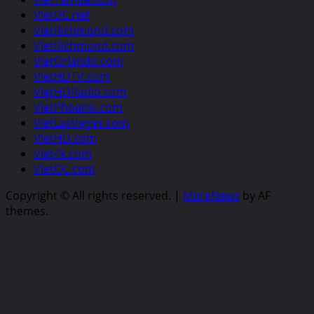
VietDC.net
VietRichmond.com
VietRichmond.com
VietOrlando.com
VietHDTV.com
VietHDRadio.com
VietPhoenix.com
VietLasVegas.com
VietHD.com
Viet4k.com
VietOC.com
Copyright © All rights reserved.
|
MoreNews
by AF
themes.