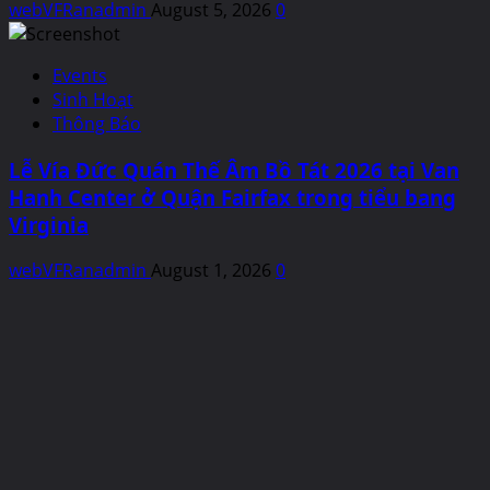
webVFRanadmin
August 5, 2026
0
Events
Sinh Hoạt
Thông Báo
Lễ Vía Đức Quán Thế Âm Bồ Tát 2026 tại Van
Hanh Center ở Quận Fairfax trong tiểu bang
Virginia
webVFRanadmin
August 1, 2026
0