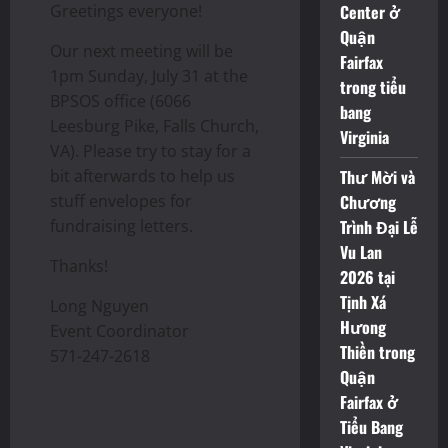
Greetings everyone!
Center ở
Quận
Our next meeting will be
Fairfax
1pm Sunday, July 31 at the
trong tiểu
BPSOS office (6066
bang
Leesburg Pike, Falls Church,
Virginia
VA). Please try to stay for a
bit afterwards to help us
Thư Mời và
stuff envelopes for
Chương
fundraising letters.
Trình Đại Lễ
Vu Lan
Thanks!
2026 tại
Tịnh Xá
Long Nguyen
Hưong
Event Coordinator
Thiền trong
571-247-2618
Quận
Fairfax ở
Tiểu Bang