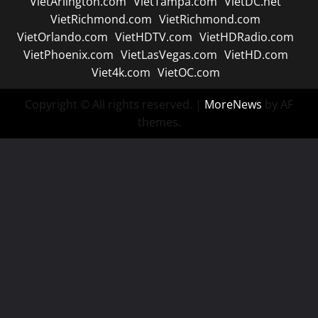
VietArlington.com
VietTampa.com
VietDC.net
VietRichmond.com
VietRichmond.com
VietOrlando.com
VietHDTV.com
VietHDRadio.com
VietPhoenix.com
VietLasVegas.com
VietHD.com
Viet4k.com
VietOC.com
Copyright © All rights reserved.
|
MoreNews
by AF
themes.