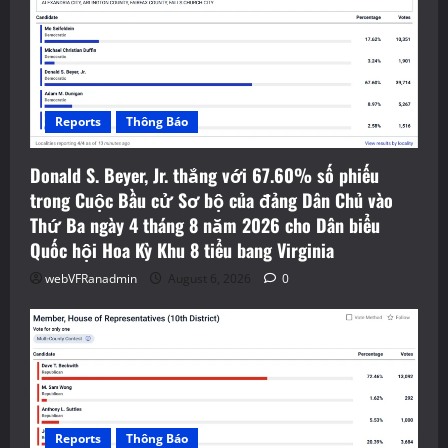
Reports
Thông Báo
Donald S. Beyer, Jr. thắng với 67.60% số phiếu
trong Cuộc Bầu cử Sơ bộ của đảng Dân Chủ vào
Thứ Ba ngày 4 tháng 8 năm 2026 cho Dân biểu
Quốc hội Hoa Kỳ Khu 8 tiểu bang Virginia
webVFRanadmin
August 6, 2026
0
Reports
Thông Báo