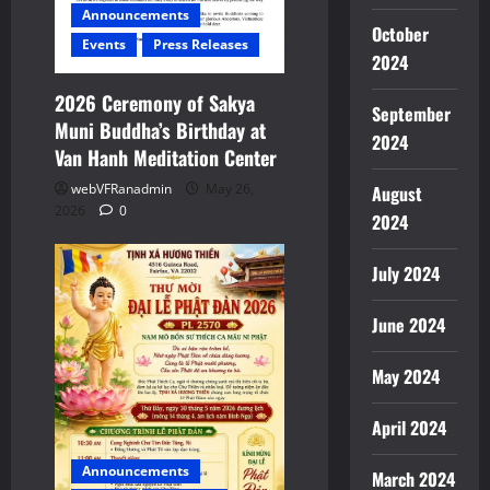
Announcements
October
Events
Press Releases
2024
2026 Ceremony of Sakya
September
Muni Buddha’s Birthday at
2024
Van Hanh Meditation Center
webVFRanadmin
May 26,
August
2026
0
2024
July 2024
June 2024
May 2024
April 2024
Announcements
March 2024