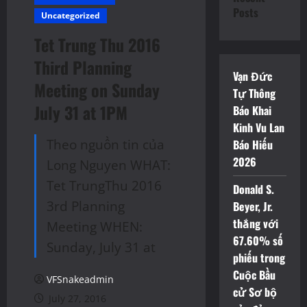
Posts
Uncategorized
Tet Trung Thu 2016
Third Planning
Vạn Đức
Meeting on Sunday
Tự Thông
July 31‏ at 1PM
Báo Khai
Kinh Vu Lan
Theo nguồn tin của
Báo Hiếu
2026
Long Nguyen WHAT:
Tet TrungThu 2016
Donald S.
3rd Planning
Beyer, Jr.
thắng với
Meeting WHEN:
67.60% số
Sunday, July 31 at
phiếu trong
Cuộc Bầu
VFSnakeadmin
cử Sơ bộ
July 27, 2016