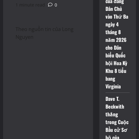
của đảng
1 minute read
0
Dân Chủ
vào Thứ Ba
ngày 4
Theo nguồn tin của Long
tháng 8
Nguyen
năm 2026
cho Dân
biểu Quốc
hội Hoa Kỳ
Khu 8 tiểu
bang
Virginia
Dave T.
Beckwith
thắng
trong Cuộc
Bầu cử Sơ
bộ của