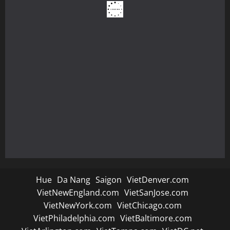
Hue
Da Nang
Saigon
VietDenver.com
VietNewEngland.com
VietSanJose.com
VietNewYork.com
VietChicago.com
VietPhiladelphia.com
VietBaltimore.com