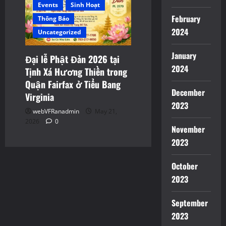
Events
Sinh Hoạt
February
Thông Báo
2024
Uncategorized
January
Đại lễ Phật Đản 2026 tại
2024
Tịnh Xá Hương Thiền trong
Quận Fairfax ở Tiểu Bang
December
Virginia
2023
webVFRanadmin
May 21,
2026
0
November
2023
October
2023
September
2023