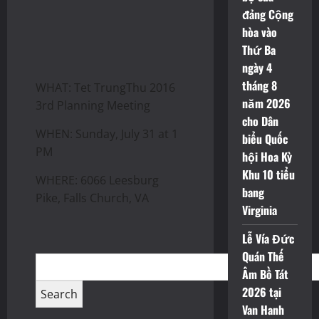
đảng Cộng
hòa vào
Thứ Ba
ngày 4
tháng 8
WHAT: Tet TrungThu 2016
năm 2026
3rd Planning Meeting
cho Dân
WHEN: Sunday, July 31 at 1
biểu Quốc
PM
hội Hoa Kỳ
Khu 10 tiểu
WHERE: 6066 Leesburg
bang
Pike, Falls Church, VA
Virginia
Lễ Vía Đức
Quán Thế
Âm Bồ Tát
2026 tại
Van Hanh