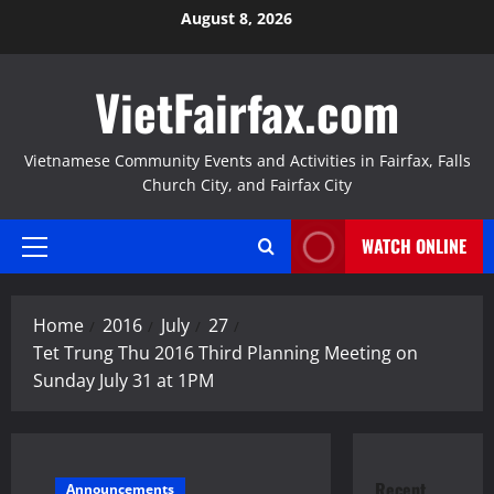
Skip
August 8, 2026
to
content
VietFairfax.com
Vietnamese Community Events and Activities in Fairfax, Falls
Church City, and Fairfax City
WATCH ONLINE
Primary
Menu
Home
2016
July
27
Tet Trung Thu 2016 Third Planning Meeting on
Sunday July 31‏ at 1PM
Recent
Announcements