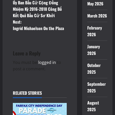
Ủy Ban Bầu Cử Cộng Đồng
May 2026
o
Nhiệm Kỳ 2016-2018 Công Bố
Kết Quả Bầu Cử Sơ Khởi
March 2026
s
Next:
t
February
Ingrid Michaelson On the Plaza
2026
n
January
a
Leave a Reply
2026
v
You must be
logged in
to
October
post a comment.
i
2025
g
September
2025
a
RELATED STORIES
August
t
2025