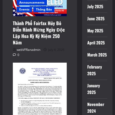
i
Announcements
July 2025
o
Events
Thông Báo
June 2025
n
Thành Phố Fairfax Hủy Bỏ
Diễn Hành Mừng Ngày Độc
May 2025
Lập Hoa Kỳ Kỷ Niệm 250
Năm
April 2025
webVFRanadmin
July 4, 2026
March 2025
0
February
2025
January
2025
November
2024