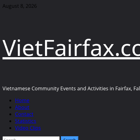
Skip
August 8, 2026
to
content
VietFairfax.
Vietnamese Community Events and Activities in Fairfax, Fall
Primary
Home
Menu
About
Contact
Statistics
Video Clips
Search