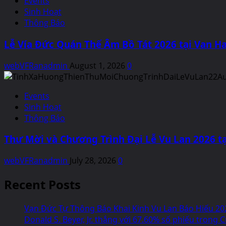
Events
Sinh Hoạt
Thông Báo
Lễ Vía Đức Quán Thế Âm Bồ Tát 2026 tại Van Ha
webVFRanadmin
August 1, 2026
0
Events
Sinh Hoạt
Thông Báo
Thư Mời và Chương Trình Đại Lễ Vu Lan 2026 tạ
webVFRanadmin
July 28, 2026
0
Recent Posts
Vạn Đức Tự Thông Báo Khai Kinh Vu Lan Báo Hiếu 20
Donald S. Beyer, Jr. thắng với 67.60% số phiếu tron