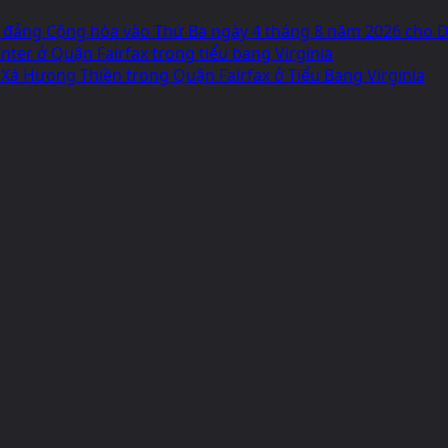
 đảng Cộng hòa vào Thứ Ba ngày 4 tháng 8 năm 2026 cho Dâ
ter ở Quận Fairfax trong tiểu bang Virginia
 Xá Hưong Thiền trong Quận Fairfax ở Tiểu Bang Virginia