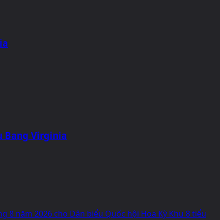
ia
u Bang Virginia
áng 8 năm 2026 cho Dân biểu Quốc hội Hoa Kỳ Khu 8 tiểu