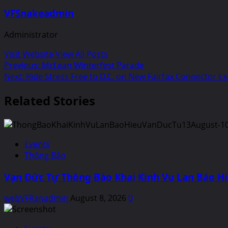
VFSnakeadmin
Administrator
Visit Website
View All Posts
Post
Previous:
McLean Winterfest Parade
Next:
Ride Stress Free to D.C. on New Fairfax Connector Ex
navigation
Related Stories
Events
Thông Báo
Vạn Đức Tự Thông Báo Khai Kinh Vu Lan Báo H
webVFRanadmin
August 8, 2026
0