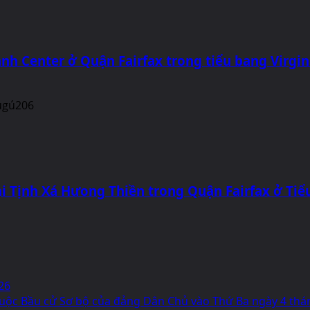
nh Center ở Quận Fairfax trong tiểu bang Virgin
i Tịnh Xá Hưong Thiền trong Quận Fairfax ở Tiể
26
g Cuộc Bầu cử Sơ bộ của đảng Dân Chủ vào Thứ Ba ngày 4 th