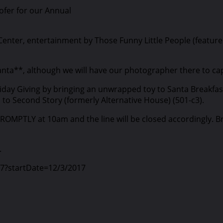
ofer for our Annual
 Center, entertainment by Those Funny Little People (featur
Santa**, although we will have our photographer there to ca
iday Giving by bringing an unwrapped toy to Santa Breakfa
to Second Story (formerly Alternative House) (501-c3).
PROMPTLY at 10am and the line will be closed accordingly. Br
.
27?startDate=12/3/2017