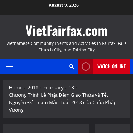
Skip
August 9, 2026
to
content
VietFairfax.com
Vietnamese Community Events and Activities in Fairfax, Falls
Church City, and Fairfax City
WATCH ONLINE
Primary
Menu
Home
2018
February
13
Chương Trình Lễ Phật Đêm Giao Thừa và Tết
Nguyên Đán năm Mậu Tuất 2018 của Chùa Pháp
Vương