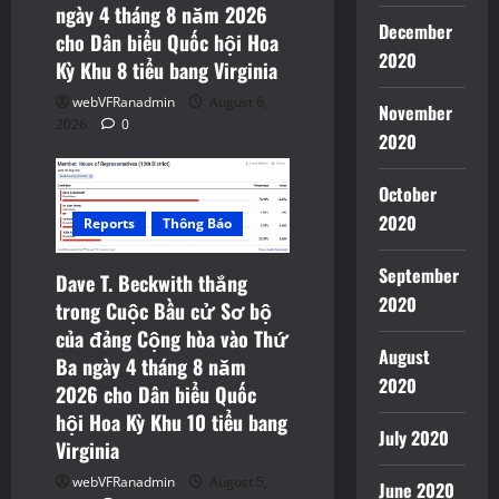
ngày 4 tháng 8 năm 2026
December
cho Dân biểu Quốc hội Hoa
2020
Kỳ Khu 8 tiểu bang Virginia
webVFRanadmin
August 6,
November
2026
0
2020
October
2020
Reports
Thông Báo
September
Dave T. Beckwith thắng
2020
trong Cuộc Bầu cử Sơ bộ
của đảng Cộng hòa vào Thứ
August
Ba ngày 4 tháng 8 năm
2020
2026 cho Dân biểu Quốc
hội Hoa Kỳ Khu 10 tiểu bang
July 2020
Virginia
webVFRanadmin
August 5,
June 2020