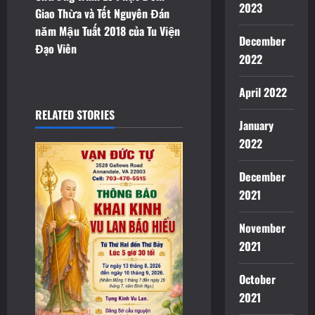
n
2023
Giao Thừa và Tết Nguyên Đán
năm Mậu Tuất 2018 của Tu Viện
a
December
Đạo Viên
2022
v
April 2022
i
RELATED STORIES
g
January
2022
a
December
t
2021
i
November
o
2021
n
October
2021