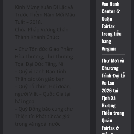
Van Hanh
Kính Mừng Xuân Di Lặc và
Center ở
Trước Thềm Năm Mới Mậu
Quận
Tuất – 2018,
Fairfax
Chùa Pháp Vương Chân
trong tiểu
Thành Khánh Chúc:
bang
Virginia
– Chư Tôn đức Giáo Phẩm
Hòa Thượng, chư Thượng
Thư Mời và
Tọa, Đại Đức Tăng, Ni
Chương
– Quý vị Lãnh Đạo Tinh
Trình Đại Lễ
Thần các tôn giáo bạn
Vu Lan
– Quý Tổ chức, Hội đoàn,
2026 tại
người Việt – Quốc Gia tại
Tịnh Xá
hải ngoại
Hưong
– Quý Đồng bào cùng chư
Thiền trong
Thiện tín Phật tử các giới
Quận
trong và ngoài nước
Fairfax ở