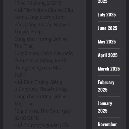
2025
17 và 18 tháng 2/2018
– Lễ Tân Niên – Cầu An Đầu
July 2025
Năm (Cúng dường Tam
Bảo, Dâng Sớ Cầu Nguyện,
June 2025
Thuyết Pháp,
Cúng chư Hương Linh và
May 2025
Thọ Trai)
12 giờ trưa, Chủ Nhật, ngày
April 2025
25/02/2018 (Mùng Mười
tháng Giêng năm Mậu
March 2025
Tuất)
February
– Lễ Rằm Tháng Giêng
(Cúng Ngọ, Thuyết Pháp,
2025
Cúng chư Hương Linh và
January
Thọ Trai)
2025
12 giờ trưa, Thứ Sáu, ngày
02/03/2018
November
– Lễ Thượng Nguyên (Cầu