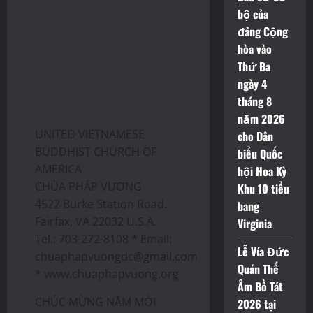
bộ của
đảng Cộng
hòa vào
Thứ Ba
ngày 4
tháng 8
năm 2026
UNITED VIETNAMESE
cho Dân
BUDDHIST CHURCH OF
biểu Quốc
AMERICA
hội Hoa Kỳ
CHÙA PHÁP VƯƠNG
Khu 10 tiểu
4522 Burke Station Road.
bang
Fairfax, VA 22032 U.S.A.
Virginia
Tel.: 703-272-8108 * Email:
Lễ Vía Đức
chuaphapvuongdc@gmail.com
Quán Thế
* www.chuaphapvuong.org
Âm Bồ Tát
CHÚC MỪNG NĂM MỚI
2026 tại