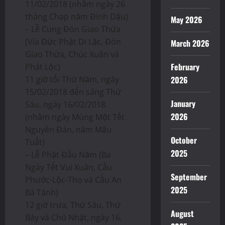
11/02/2018 (nhằm ngày 26
tháng Chạp năm Đinh Dậu)
May 2026
– Lễ Cung Đón Giao Thừa
(Vía Đức Phật Di Lặc, Đón
March 2026
Giao Thừa, Chúc Xuân và
February
Phát Lộc)
11 giờ tối Thứ Năm, ngày
2026
15/02/2018 đến sáng Thứ
January
Sáu, ngày 16/02/2018
2026
(nhằm ngày Mùng Một Tết
Nguyên Đán, năm Mậu
October
Tuất)
2025
– Lễ Phật Đầu Năm (Ba
Ngày Tết Vui Xuân, Cầu
September
Phước-Lộc-Thọ và Cầu An
2025
Bá Tánh)
12 giờ trưa, Thứ Sáu, Thứ
August
Bảy và Chủ Nhật, ngày 16,