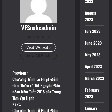
2023
August
2023
VFSnakeadmin
July 2023
Administrator
June 2023
Visit Website
May 2023
View All Posts
April 2023
P
Previous:
March 2023
Chương Trình Lễ Phật Đêm
o
Giao Thừa và Tết Nguyên Đán
February
năm Mậu Tuất 2018 của Trung
s
2023
Tâm Vạn Hạnh
t
Next:
January
Chương Trình Lễ Phật Đêm