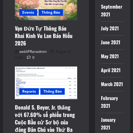
September
Events
Thông Báo
2021
Vạn Đức Tự Thông Báo
July 2021
Khai Kinh Vu Lan Báo Hiếu
June 2021
2026
webVFRanadmin
August 8,
May 2021
2026
0
April 2021
March 2021
Reports
Thông Báo
February
2021
Donald S. Beyer, Jr. thắng
với 67.60% số phiếu trong
January
Cuộc Bầu cử Sơ bộ của
2021
đảng Dân Chủ vào Thứ Ba