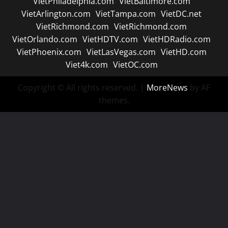
VietPhiladelphia.com
VietBaltimore.com
VietArlington.com
VietTampa.com
VietDC.net
VietRichmond.com
VietRichmond.com
VietOrlando.com
VietHDTV.com
VietHDRadio.com
VietPhoenix.com
VietLasVegas.com
VietHD.com
Viet4k.com
VietOC.com
Copyright © All rights reserved.
|
MoreNews
by AF
themes.