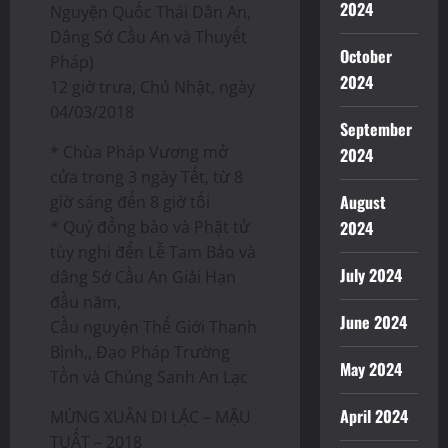
2024
Nguyện Quốc Thái Dân An,
Dâng Sớ Cầu An và Thuyết
October
Pháp)
2024
12 giờ trưa, Chủ Nhật, ngày
04/03/2018
September
* Chùa Pháp Vương mở
2024
cửa trong 3 ngày Tết, từ 8
August
giờ sáng đến 8 giờ tối
* Quý đồng bào và Phật tử
2024
tùy nghi đến Lễ Tam Bảo và
July 2024
dâng Sớ Cầu An Giải Hạn
đầu năm,
June 2024
Cầu nguyện Thế Giới Thanh
Bình,, Đạo Pháp Trường
May 2024
Tồn và Chúng Sanh An Lạc
April 2024
MỪNG XUÂN DI LẶC – MẬU
TUẤT – 2018