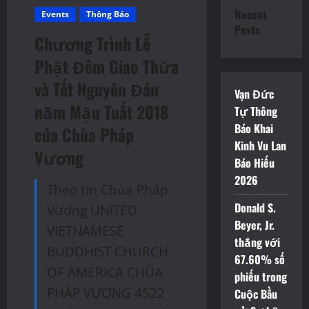
Recent
Events
Thông Báo
Posts
Chương Trình Lễ
Phật Đêm Giao Thừa
và Tết Nguyên Đán
Vạn Đức
năm Mậu Tuất 2018
Tự Thông
Báo Khai
của Chùa Pháp
Kinh Vu Lan
Vương
Báo Hiếu
2026
Theo tin Chùa Pháp
Donald S.
Vương UNITED
Beyer, Jr.
VIETNAMESE
thắng với
BUDDHIST CHURCH
67.60% số
OF AMERICA CHÙA
phiếu trong
PHÁP VƯƠNG 4522
Cuộc Bầu