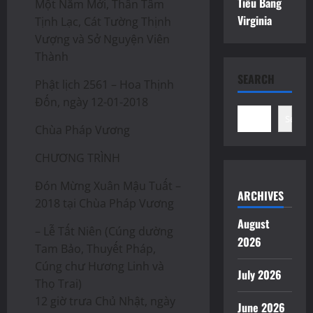
Tiểu Bang
Một Năm Mới, Thân Tâm
Virginia
Tịnh Lạc, Cát Tường Thịnh
Vượng và Sở Nguyện Viên
Thành
SEARCH
Phật lịch 2561 – Hoa Thịnh
Đốn, ngày 12-01-2018
Search
Chùa Pháp Vương
CHƯƠNG TRÌNH
Đón Mừng Xuân Mậu Tuất –
ARCHIVES
2018 tại Chùa Pháp Vương
August
– Lễ Tất Niên (Cúng dường
2026
Tam Bảo, Thuyết Pháp,
Cúng chư Hương Linh và
July 2026
Thọ Trai)
12 giờ trưa Chủ Nhật, ngày
June 2026