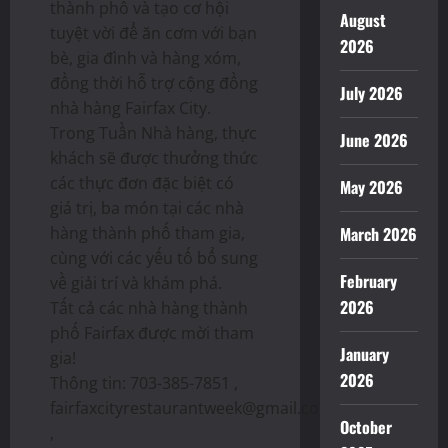
thành phố và tạo cơ hội
August
tuyệt vời để ăn cơm với bạn
2026
bè, gia đình và hàng xóm,
đồng thời hỗ trợ cộng đồng
July 2026
nhà hàng Fairfax City.
Trong Tuần Nhà hàng, thực
June 2026
khách sẽ được thưởng thức
các thực đơn đặc biệt có
May 2026
giá trị, ba món tại các nhà
hàng thành phố tham gia,
March 2026
cùng với các yếu tố bổ sung
February
về giải trí và khám phá.
2026
Tất cả các nhà hàng thành
phố Fairfax được mời tham
January
gia!
2026
Thông tin: 703-385-7851 ,
fairfaxcityrestaurantweek@gmail.com
October
,