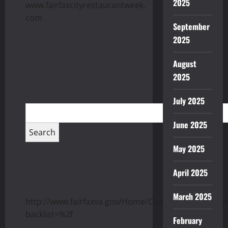
2025
www.fairfaxcityrestaurantweek.
com .
September
2025
August
2025
July 2025
June 2025
May 2025
April 2025
March 2025
http://www.fairfaxva.gov/Home/Components/Calend
backlist=%2f
February