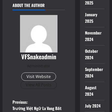
2025
ABOUT THE AUTHOR
January
2025
November
2024
October
VFSnakeadmin
2024
Administrator
September
2024
Visit Website
View All Posts
August
2024
P
Previous:
July 2024
Trường Việt Ngữ La Vang Bắt