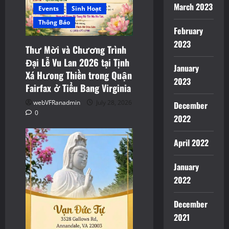
March 2023
Events
Sinh Hoạt
Thông Báo
February
2023
Thư Mời và Chương Trình
Đại Lễ Vu Lan 2026 tại Tịnh
January
Xá Hưong Thiền trong Quận
2023
Fairfax ở Tiểu Bang Virginia
webVFRanadmin
July 28, 2026
December
0
2022
April 2022
January
2022
December
2021