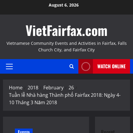
Skip
August 6, 2026
to
content
VietFairfax.com
Vietnamese Community Events and Activities in Fairfax, Falls
Church City, and Fairfax City
WATCH ONLINE
Primary
Menu
Home
2018
February
26
Tuần lễ Nhà hàng Thành phố Fairfax 2018: Ngày 4-
10 Tháng 3 Năm 2018
Recent
Events