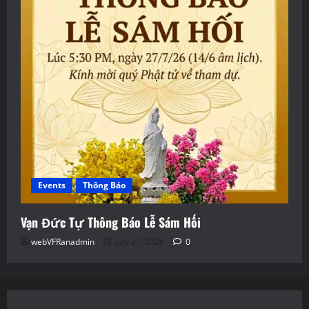
Events
Thông Báo
Vạn Đức Tự Thông Báo Lễ Sám Hối
webVFRanadmin
July 27, 2026
0