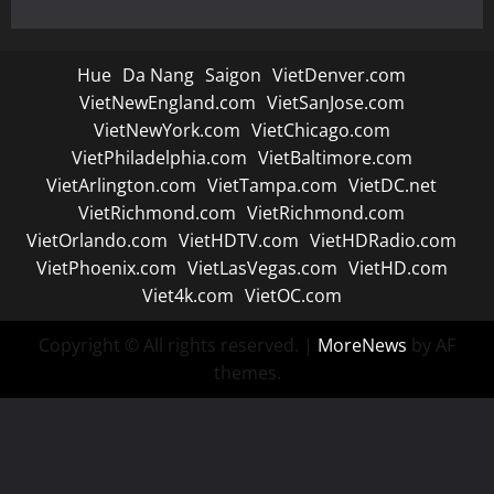
Hue
Da Nang
Saigon
VietDenver.com
VietNewEngland.com
VietSanJose.com
VietNewYork.com
VietChicago.com
VietPhiladelphia.com
VietBaltimore.com
VietArlington.com
VietTampa.com
VietDC.net
VietRichmond.com
VietRichmond.com
VietOrlando.com
VietHDTV.com
VietHDRadio.com
VietPhoenix.com
VietLasVegas.com
VietHD.com
Viet4k.com
VietOC.com
Copyright © All rights reserved.
|
MoreNews
by AF
themes.