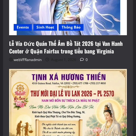
Events
Sinh Hoạt
Thông Báo
Lễ Vía Đức Quán Thế Âm Bồ Tát 2026 tại Van Hanh
Center ở Quận Fairfax trong tiểu bang Virginia
webVFRanadmin
August 1, 2026
0