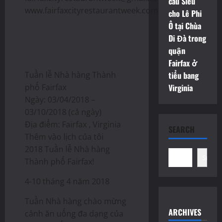
càu Siêu
www.fairfaxcityrestaurantweek.com.
cho Lê Phi
Ô tại Chùa
Di Đà trong
quận
Fairfax ở
Tuần lễ Nhà hàng Thành
tiểu bang
phố Fairfax
Virginia
Ngày: 03/04/2018 –
03/10/2018 (cả ngày)
Địa điểm: Fairfax , Virginia
SEARCH
Thêm vào lịch của tôi
2018 Tuần lễ Nhà hàng
Search
Thành phố Fairfax!
4-10 tháng 4 năm 2018
Tuần Nhà hàng chào mừng
ARCHIVES
cảnh ăn uống đa dạng của