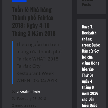
Posts
Tuần lễ Nhà hàng
Thành phố Fairfax
2018: Ngày 4-10
Dave T.
Tháng 3 Năm 2018
Beckwith
thắng
Theo nguồn tin trên
trong Cuộc
Bầu cử Sơ
mạng của thành phố
bộ của
Fairfax WHAT: 2018
đảng Cộng
Fairfax City
hòa vào
Restaurant Week
Thứ Ba
WHEN: 03/04/2018 –
ngày 4
tháng 8
VFSnakeadmin
năm 2026
February 26, 2018
cho Dân
biểu Quốc
2 minutes read