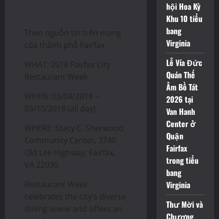
hội Hoa Kỳ
Khu 10 tiểu
bang
Theo nguồn tin trên mạng
Virginia
của thành phố Fairfax
Lễ Vía Đức
WHAT: 2018 Fairfax City
Quán Thế
Restaurant Week
Âm Bồ Tát
WHEN: 03/04/2018 –
2026 tại
03/10/2018 (all day)
Van Hanh
Center ở
WHERE: Stacy C. Sherwood
Quận
Community Center, 3740
Fairfax
Old Lee Highway, Fairfax,
trong tiểu
VA 22030
bang
Restaurant Week
Virginia
celebrates the city’s diverse
Thư Mời và
dining scene and offers an
Chương