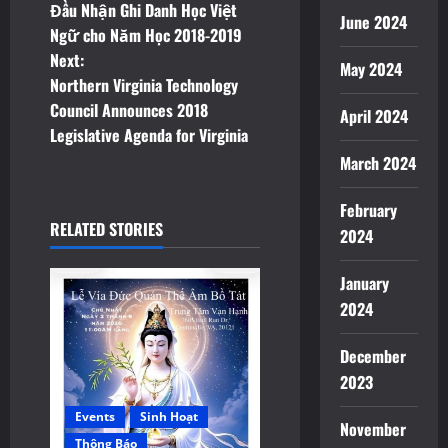
o
Đầu Nhận Ghi Danh Học Việt
June 2024
Ngữ cho Năm Học 2018-2019
s
Next:
May 2024
t
Northern Virginia Technology
Council Announces 2018
April 2024
n
Legislative Agenda for Virginia
March 2024
a
v
February
RELATED STORIES
2024
i
January
g
2024
a
December
t
2023
i
Events
Sinh Hoạt
November
Thông Báo