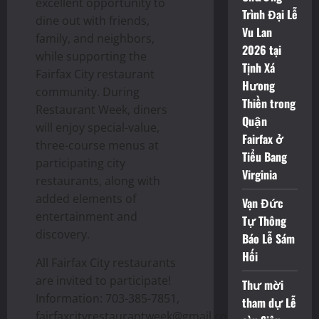
excellent opportunity to
Trình Đại Lễ
dine out with friends,
Vu Lan
family, and neighbors,
2026 tại
while supporting the
Tịnh Xá
Fairfax City restaurant
Hưong
community. During
Thiền trong
Restaurant Week, diners
Quận
will enjoy special-value,
Fairfax ở
three-course menus at
Tiểu Bang
participating city
Virginia
restaurants, along with
added elements of
Vạn Đức
entertainment and
Tự Thông
discovery.
Báo Lễ Sám
Hối
All Fairfax City restaurants
are invited to participate!
Thư mời
Information: 703-385-7851,
tham dự Lễ
fairfaxcityrestaurantweek@gmail.com,