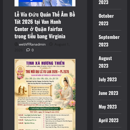
2023
o
Lễ Vía Đức Quán Thế Âm Bồ
October
n
Tát 2026 tại Van Hanh
2023
Center ở Quận Fairfax
trong tiểu bang Virginia
September
2023
webVFRanadmin
August 1,
2026
0
August
2023
July 2023
June 2023
May 2023
April 2023