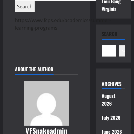
Tiểu Bang
Virginia
https://www.fcps.edu/academics/summer-
learning-programs
SEARCH
Search
ABOUT THE AUTHOR
ARCHIVES
August
2026
July 2026
VFSnakeadmin
June 2026