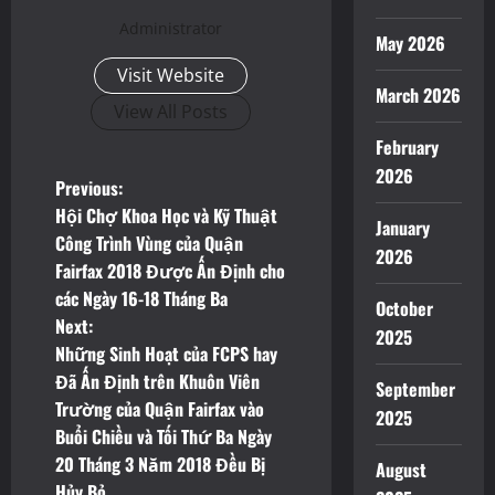
Administrator
May 2026
Visit Website
March 2026
View All Posts
February
2026
P
Previous:
Hội Chợ Khoa Học và Kỹ Thuật
January
o
Công Trình Vùng của Quận
2026
Fairfax 2018 Được Ấn Định cho
s
các Ngày 16-18 Tháng Ba
October
t
Next:
2025
Những Sinh Hoạt của FCPS hay
n
Đã Ấn Định trên Khuôn Viên
September
Trường của Quận Fairfax vào
a
2025
Buổi Chiều và Tối Thứ Ba Ngày
v
20 Tháng 3 Năm 2018 Đều Bị
August
Hủy Bỏ