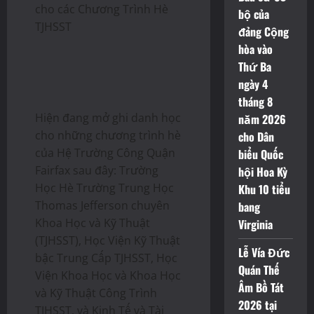
cho các Chương Trình Hè
bộ của
TJHSST
đảng Cộng
hòa vào
Thứ Ba
ngày 4
tháng 8
Hiện đang mở ghi danh học
năm 2026
cho những chương trình hè
cho Dân
của Hệ Trường Công Quận
biểu Quốc
Fairfax sau đây: Trường
hội Hoa Kỳ
Học Hè Trường Trung Học
Khu 10 tiểu
Thomas Jefferson chuyên
bang
Khoa Học và Kỹ Thuật
Virginia
(TJHSST), Học Viện Kỹ Thuật
Lễ Vía Đức
bậc Trung Cấp TJHSST, Học
Quán Thế
Viện Khoa Học và Khoa Học
Âm Bồ Tát
và Kỹ Thuật Công Trình
2026 tại
TJHSST, và Kinh Tế và Tài