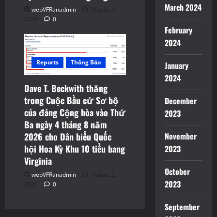
March 2024
webVFRanadmin
August 6,
2026
0
February
2024
Reports
Thông Báo
January
2024
Dave T. Beckwith thắng
trong Cuộc Bầu cử Sơ bộ
December
của đảng Cộng hòa vào Thứ
2023
Ba ngày 4 tháng 8 năm
2026 cho Dân biểu Quốc
November
hội Hoa Kỳ Khu 10 tiểu bang
2023
Virginia
October
webVFRanadmin
August 5,
2023
2026
0
September