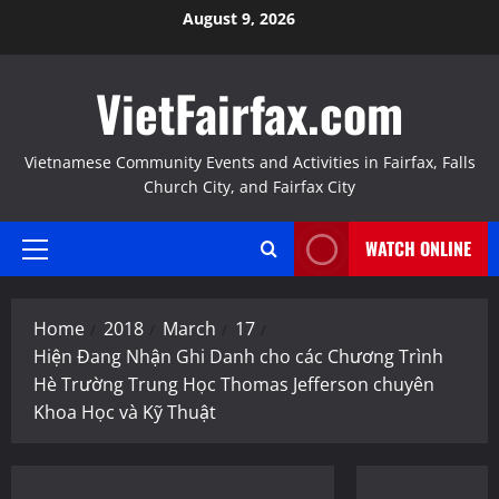
Skip
August 9, 2026
to
content
VietFairfax.com
Vietnamese Community Events and Activities in Fairfax, Falls
Church City, and Fairfax City
WATCH ONLINE
Primary
Menu
Home
2018
March
17
Hiện Đang Nhận Ghi Danh cho các Chương Trình
Hè Trường Trung Học Thomas Jefferson chuyên
Khoa Học và Kỹ Thuật