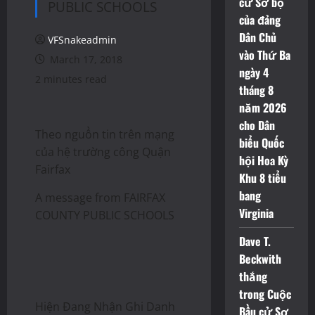
cử Sơ bộ
PUBLIC SCHOOLS
của đảng
Dân Chủ
VFSnakeadmin
vào Thứ Ba
March 17, 2018
ngày 4
2 minutes read
tháng 8
năm 2026
cho Dân
Theo nguồn tin trên mạng
biểu Quốc
của hệ trường công Quận
hội Hoa Kỳ
Fairfax
Khu 8 tiểu
bang
A message from FAIRFAX
Virginia
COUNTY PUBLIC SCHOOLS
Dave T.
Beckwith
thắng
trong Cuộc
Hiện Đang Nhận Ghi Danh
Bầu cử Sơ