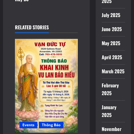
2025
i
July 2025
g
RELATED STORIES
a
June 2025
t
May 2025
i
April 2025
o
March 2025
n
February
2025
January
2025
Events
Thông Báo
November