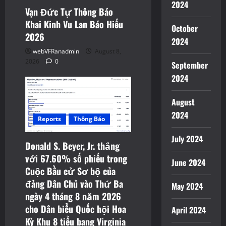
2024
Vạn Đức Tự Thông Báo
Khai Kinh Vu Lan Báo Hiếu
October
2026
2024
webVFRanadmin
August 8,
2026
0
September
2024
August
2024
Reports
Thông Báo
July 2024
Donald S. Beyer, Jr. thắng
với 67.60% số phiếu trong
June 2024
Cuộc Bầu cử Sơ bộ của
đảng Dân Chủ vào Thứ Ba
May 2024
ngày 4 tháng 8 năm 2026
cho Dân biểu Quốc hội Hoa
April 2024
Kỳ Khu 8 tiểu bang Virginia