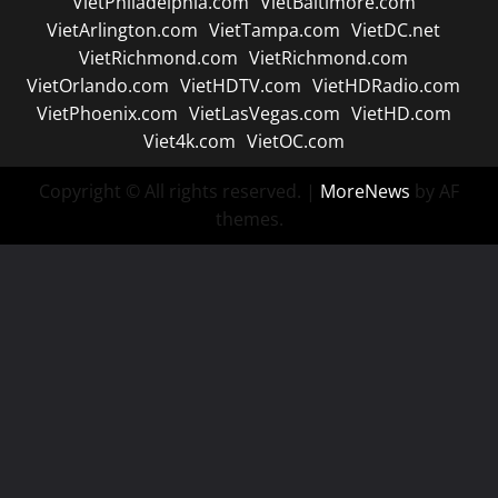
VietPhiladelphia.com
VietBaltimore.com
VietArlington.com
VietTampa.com
VietDC.net
VietRichmond.com
VietRichmond.com
VietOrlando.com
VietHDTV.com
VietHDRadio.com
VietPhoenix.com
VietLasVegas.com
VietHD.com
Viet4k.com
VietOC.com
Copyright © All rights reserved.
|
MoreNews
by AF
themes.