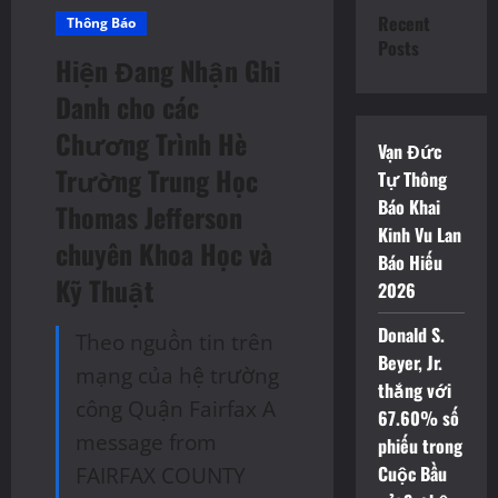
Recent
Thông Báo
Posts
Hiện Đang Nhận Ghi
Danh cho các
Chương Trình Hè
Vạn Đức
Trường Trung Học
Tự Thông
Báo Khai
Thomas Jefferson
Kinh Vu Lan
chuyên Khoa Học và
Báo Hiếu
Kỹ Thuật
2026
Donald S.
Theo nguồn tin trên
Beyer, Jr.
mạng của hệ trường
thắng với
công Quận Fairfax A
67.60% số
message from
phiếu trong
FAIRFAX COUNTY
Cuộc Bầu