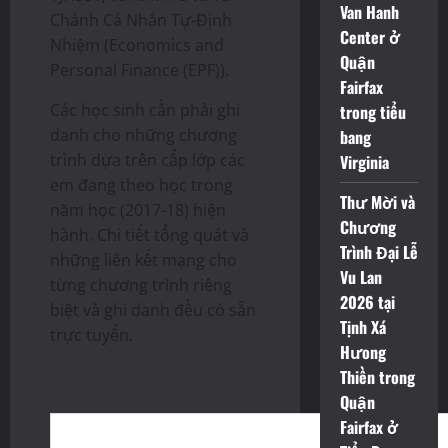
Van Hanh
Chánh Cá Nhân Tự-Định
Center ở
Nhiệm (Economics and
Quận
Personal Finance (EPF)).
Fairfax
Các học sinh cần phải ghi
trong tiểu
danh cho những chương
bang
trình dựa trên cấp lớp các
Virginia
em đang theo học trong
Thư Mời và
năm học (2017-18) hiện
Chương
hành. Chi tiết tổng quát và
Trình Đại Lễ
những liên kết mạng cho
Vu Lan
từng chương trình riêng
2026 tại
biệt và ghi danh đều có sẵn
Tịnh Xá
trực tuyến.
Hưong
Thiền trong
Quận
Fairfax ở