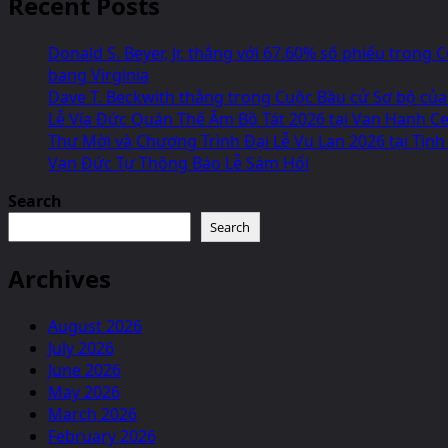
Recent Posts
Donald S. Beyer, Jr. thắng với 67.60% số phiếu tron
bang Virginia
Dave T. Beckwith thắng trong Cuộc Bầu cử Sơ bộ của
Lễ Vía Đức Quán Thế Âm Bồ Tát 2026 tại Van Hanh Cen
Thư Mời và Chương Trình Đại Lễ Vu Lan 2026 tại Tịnh
Vạn Đức Tự Thông Báo Lễ Sám Hối
Search
Search
Archives
August 2026
July 2026
June 2026
May 2026
March 2026
February 2026