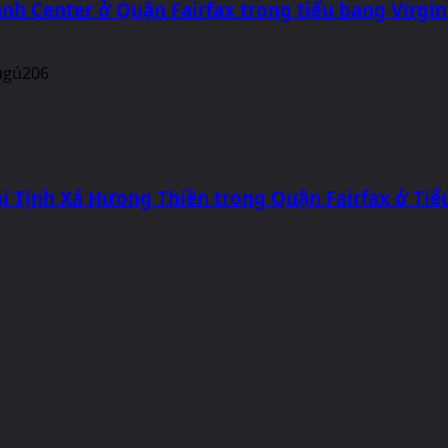
nh Center ở Quận Fairfax trong tiểu bang Virgin
i Tịnh Xá Hưong Thiền trong Quận Fairfax ở Tiể