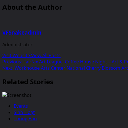
About the Author
VFSnakeadmin
Administrator
Visit Website
View All Posts
Post
Previous:
Fairfax Art League: Coffee House Night – Art & P
Next:
Workhouse Arts Center National Cherry Blossom Ar
navigation
Related Stories
Events
Sinh Hoạt
Thông Báo