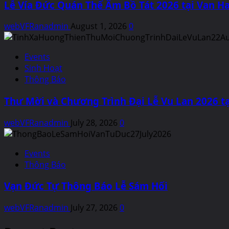
Lễ Vía Đức Quán Thế Âm Bồ Tát 2026 tại Van Ha
webVFRanadmin
August 1, 2026
0
Events
Sinh Hoạt
Thông Báo
Thư Mời và Chương Trình Đại Lễ Vu Lan 2026 tạ
webVFRanadmin
July 28, 2026
0
Events
Thông Báo
Vạn Đức Tự Thông Báo Lễ Sám Hối
webVFRanadmin
July 27, 2026
0