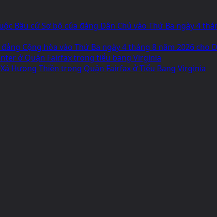
g Cuộc Bầu cử Sơ bộ của đảng Dân Chủ vào Thứ Ba ngày 4 th
 đảng Cộng hòa vào Thứ Ba ngày 4 tháng 8 năm 2026 cho Dâ
ter ở Quận Fairfax trong tiểu bang Virginia
 Xá Hưong Thiền trong Quận Fairfax ở Tiểu Bang Virginia