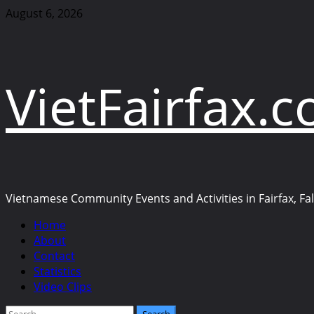
Skip
August 6, 2026
to
content
VietFairfax.
Vietnamese Community Events and Activities in Fairfax, Fall
Primary
Home
Menu
About
Contact
Statistics
Video Clips
Search