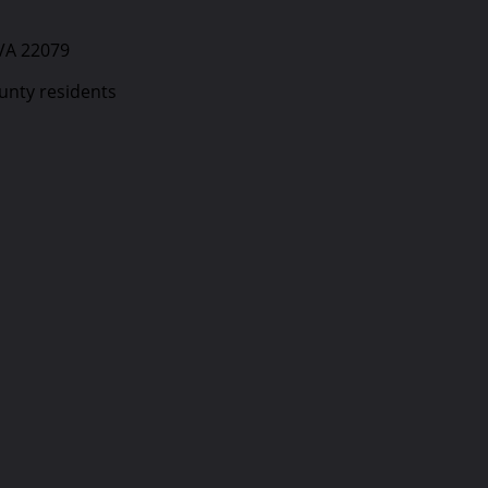
 VA 22079
unty residents