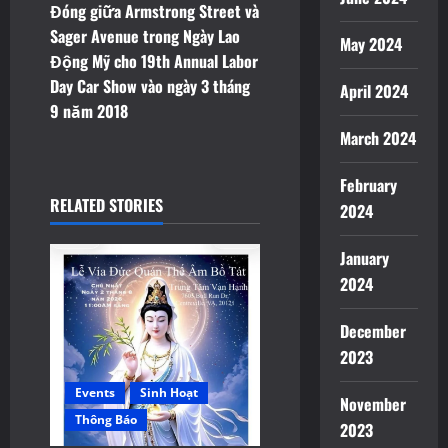
t
Đóng giữa Armstrong Street và
Sager Avenue trong Ngày Lao
May 2024
n
Động Mỹ cho 19th Annual Labor
Day Car Show vào ngày 3 tháng
April 2024
a
9 năm 2018
v
March 2024
i
February
RELATED STORIES
2024
g
January
a
2024
t
December
i
2023
o
Events
Sinh Hoạt
November
Thông Báo
n
2023