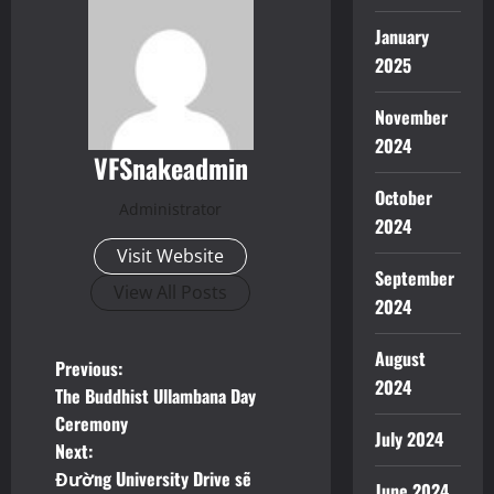
January
2025
November
2024
VFSnakeadmin
October
Administrator
2024
Visit Website
September
View All Posts
2024
August
P
Previous:
2024
The Buddhist Ullambana Day
o
Ceremony
July 2024
Next:
s
Đường University Drive sẽ
June 2024