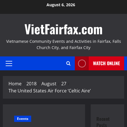
Skip
August 6, 2026
to
content
VietFairfax.com
Vietnamese Community Events and Activities in Fairfax, Falls
Church City, and Fairfax City
WATCH ONLINE
Primary
Menu
Home
2018
August
27
The United States Air Force ‘Celtic Aire’
Recent
Events
Posts