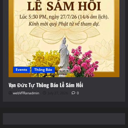
Events
Thông Báo
Vạn Đức Tự Thông Báo Lễ Sám Hối
webVFRanadmin
July 27, 2026
0