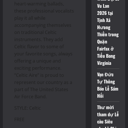
heart-warming ballads,
Vu Lan
these professional vocalists
2026 tại
play it all while
Tịnh Xá
accompanying themselves
Hưong
on traditional Celtic
Thiền trong
instruments. They add
Quận
Celtic flavor to some of
Fairfax ở
your favorite songs, always
Tiểu Bang
offering a unique and
Virginia
exciting performance.
Vạn Đức
“Celtic Aire” is proud to
Tự Thông
represent our country as a
Báo Lễ Sám
part of The United States
Hối
Air Force Band.
Thư mời
STYLE: Celtic
tham dự Lễ
FREE
càu Siêu