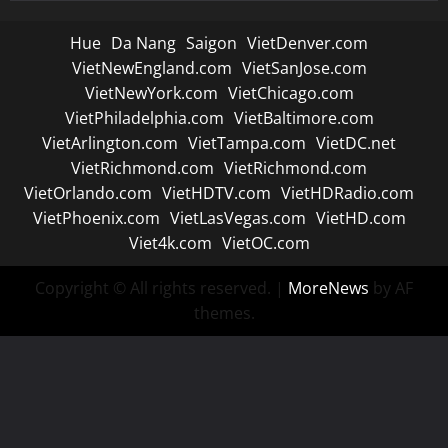
Hue
Da Nang
Saigon
VietDenver.com
VietNewEngland.com
VietSanJose.com
VietNewYork.com
VietChicago.com
VietPhiladelphia.com
VietBaltimore.com
VietArlington.com
VietTampa.com
VietDC.net
VietRichmond.com
VietRichmond.com
VietOrlando.com
VietHDTV.com
VietHDRadio.com
VietPhoenix.com
VietLasVegas.com
VietHD.com
Viet4k.com
VietOC.com
Copyright © All rights reserved.
|
MoreNews
by AF
themes.