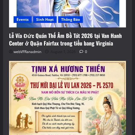
Events
Sinh Hoạt
Thông Báo
Lễ Vía Đức Quán Thế Âm Bồ Tát 2026 tại Van Hanh
Center ở Quận Fairfax trong tiểu bang Virginia
webVFRanadmin
August 1, 2026
0