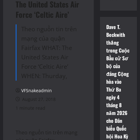
The United States Air
Force ‘Celtic Aire’
Dave T.
Theo nguồn tin trên
Beckwith
mạng của quận
thắng
Fairfax WHAT: The
trong Cuộc
United States Air
Bầu cử Sơ
Force ‘Celtic Aire’
bộ của
đảng Cộng
WHEN: Thurday,
hòa vào
Thứ Ba
VFSnakeadmin
ngày 4
August 27, 2018
tháng 8
1 minute read
năm 2026
cho Dân
biểu Quốc
Theo nguồn tin trên mạng
hội Hoa Kỳ