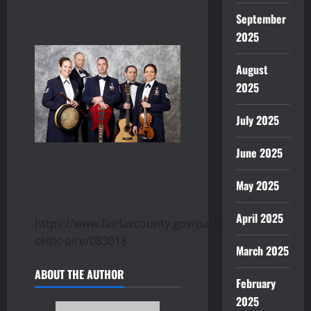
September
2025
August
2025
July 2025
June 2025
May 2025
April 2025
https://www.fairfaxcounty.gov/parks/performances/
celtic-aire/083018
March 2025
ABOUT THE AUTHOR
February
2025