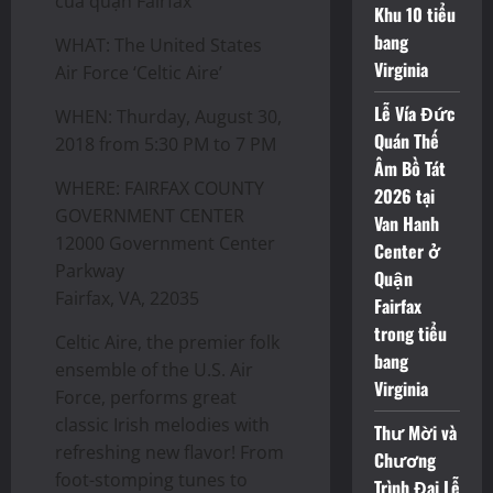
của quận Fairfax
Khu 10 tiểu
bang
WHAT: The United States
Virginia
Air Force ‘Celtic Aire’
Lễ Vía Đức
WHEN: Thurday, August 30,
Quán Thế
2018 from 5:30 PM to 7 PM
Âm Bồ Tát
WHERE: FAIRFAX COUNTY
2026 tại
GOVERNMENT CENTER
Van Hanh
12000 Government Center
Center ở
Parkway
Quận
Fairfax, VA, 22035
Fairfax
trong tiểu
Celtic Aire, the premier folk
bang
ensemble of the U.S. Air
Virginia
Force, performs great
classic Irish melodies with
Thư Mời và
refreshing new flavor! From
Chương
foot-stomping tunes to
Trình Đại Lễ