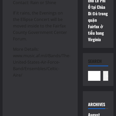
cho Lê Phi
Contact: Rain or Shine
Ô tại Chùa
If it rains, the Evenings on
Di Đà trong
the Ellipse Concert will be
quận
moved inside to the Fairfax
Fairfax ở
County Government Center
tiểu bang
Forum.
Virginia
More Details:
www.music.af.mil/Bands/The-
SEARCH
United-States-Air-Force-
Band/Ensembles/Celtic-
Aire/
Search
ARCHIVES
August