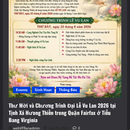
Events
Sinh Hoạt
Thông Báo
Thư Mời và Chương Trình Đại Lễ Vu Lan 2026 tại
Tịnh Xá Hưong Thiền trong Quận Fairfax ở Tiểu
Bang Virginia
webVFRanadmin
July 28, 2026
0