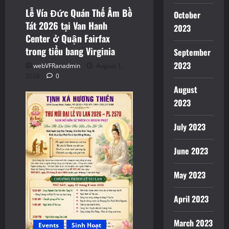
Lễ Vía Đức Quán Thế Âm Bồ
October
Tát 2026 tại Van Hanh
2023
Center ở Quận Fairfax
trong tiểu bang Virginia
September
2023
webVFRanadmin
August 1,
2026
0
August
2023
July 2023
June 2023
May 2023
April 2023
March 2023
Events
Sinh Hoạt