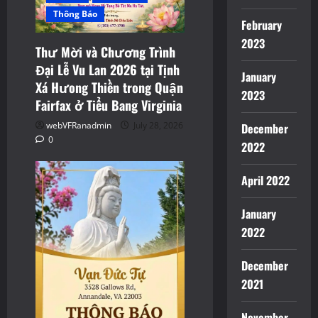
Thông Báo
February
2023
Thư Mời và Chương Trình
Đại Lễ Vu Lan 2026 tại Tịnh
January
Xá Hưong Thiền trong Quận
2023
Fairfax ở Tiểu Bang Virginia
webVFRanadmin
July 28, 2026
December
0
2022
April 2022
January
2022
December
2021
November