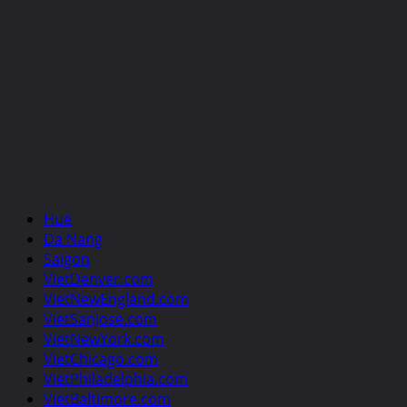
Hue
Da Nang
Saigon
VietDenver.com
VietNewEngland.com
VietSanJose.com
VietNewYork.com
VietChicago.com
VietPhiladelphia.com
VietBaltimore.com