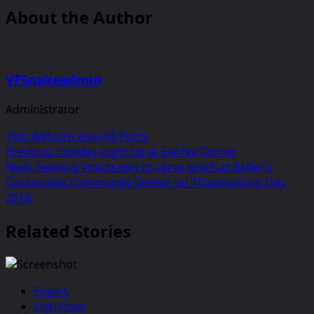
About the Author
VFSnakeadmin
Administrator
Visit Website
View All Posts
Post
Previous:
Holiday Light Up at Fairfax Corner
Next:
Seeking Volunteers to serve lunch at Bailey’s
navigation
Crossroads Community Shelter on Thanksgiving Day
2018
Related Stories
Events
Sinh Hoạt