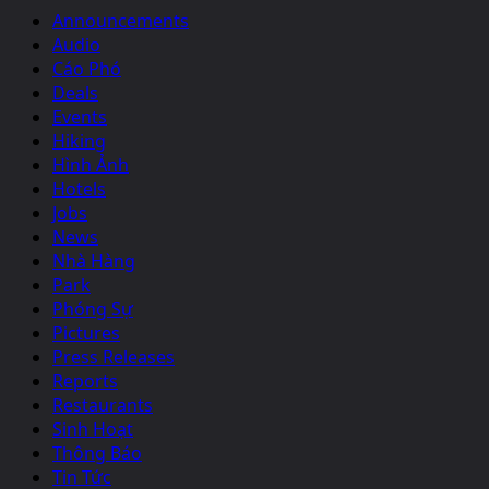
Announcements
Audio
Cáo Phó
Deals
Events
Hiking
Hình Ảnh
Hotels
Jobs
News
Nhà Hàng
Park
Phóng Sự
Pictures
Press Releases
Reports
Restaurants
Sinh Hoạt
Thông Báo
Tin Tức