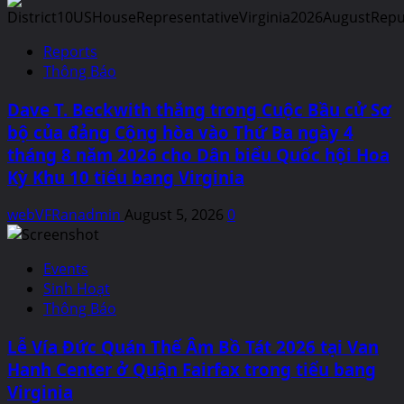
Reports
Thông Báo
Dave T. Beckwith thắng trong Cuộc Bầu cử Sơ
bộ của đảng Cộng hòa vào Thứ Ba ngày 4
tháng 8 năm 2026 cho Dân biểu Quốc hội Hoa
Kỳ Khu 10 tiểu bang Virginia
webVFRanadmin
August 5, 2026
0
Events
Sinh Hoạt
Thông Báo
Lễ Vía Đức Quán Thế Âm Bồ Tát 2026 tại Van
Hanh Center ở Quận Fairfax trong tiểu bang
Virginia