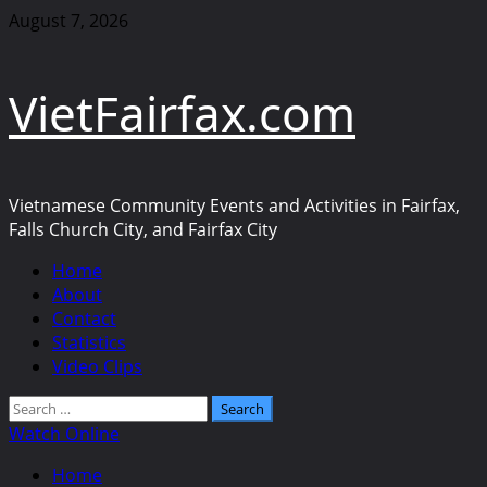
Skip
August 7, 2026
to
content
VietFairfax.com
Vietnamese Community Events and Activities in Fairfax,
Falls Church City, and Fairfax City
Primary
Home
Menu
About
Contact
Statistics
Video Clips
Search
for:
Watch Online
Home