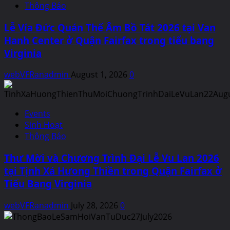
Thông Báo
Lễ Vía Đức Quán Thế Âm Bồ Tát 2026 tại Van
Hanh Center ở Quận Fairfax trong tiểu bang
Virginia
webVFRanadmin
August 1, 2026
0
Events
Sinh Hoạt
Thông Báo
Thư Mời và Chương Trình Đại Lễ Vu Lan 2026
tại Tịnh Xá Hưong Thiền trong Quận Fairfax ở
Tiểu Bang Virginia
webVFRanadmin
July 28, 2026
0