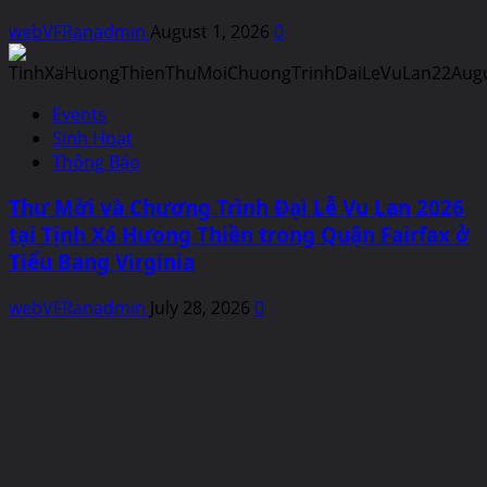
webVFRanadmin
August 1, 2026
0
Events
Sinh Hoạt
Thông Báo
Thư Mời và Chương Trình Đại Lễ Vu Lan 2026
tại Tịnh Xá Hưong Thiền trong Quận Fairfax ở
Tiểu Bang Virginia
webVFRanadmin
July 28, 2026
0