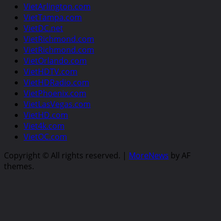
VietArlington.com
VietTampa.com
VietDC.net
VietRichmond.com
VietRichmond.com
VietOrlando.com
VietHDTV.com
VietHDRadio.com
VietPhoenix.com
VietLasVegas.com
VietHD.com
Viet4k.com
VietOC.com
Copyright © All rights reserved.
|
MoreNews
by AF
themes.