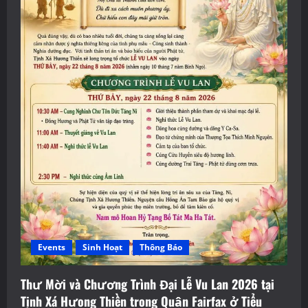
Events
Sinh Hoạt
Thông Báo
Thư Mời và Chương Trình Đại Lễ Vu Lan 2026 tại
Tịnh Xá Hưong Thiền trong Quận Fairfax ở Tiểu