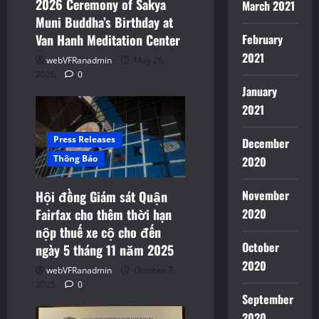
2026 Ceremony of Sakya
March 2021
Muni Buddha’s Birthday at
February
Van Hanh Meditation Center
2021
webVFRanadmin
May 26,
2026
0
January
2021
Press Releases
December
Thông Báo
2020
November
Hội đồng Giám sát Quận
2020
Fairfax cho thêm thời hạn
nộp thuế xe cộ cho đến
October
ngày 5 tháng 11 năm 2025
2020
webVFRanadmin
October 7,
2025
0
September
2020