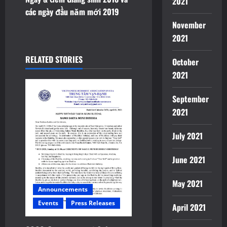
2021
v
các ngày đầu năm mới 2019
November
i
2021
g
RELATED STORIES
October
a
2021
t
September
2021
i
July 2021
o
June 2021
n
May 2021
Announcements
Events
Press Releases
April 2021