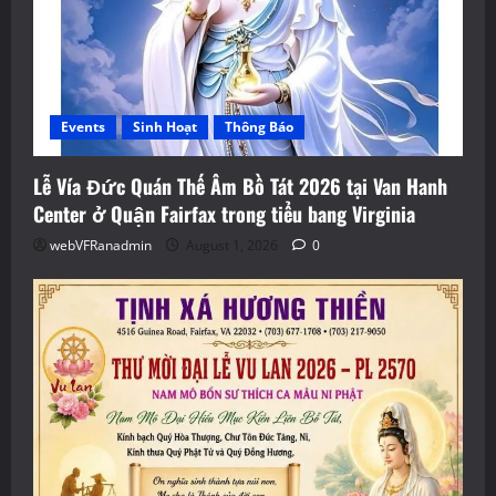
Events
Sinh Hoạt
Thông Báo
Lễ Vía Đức Quán Thế Âm Bồ Tát 2026 tại Van Hanh
Center ở Quận Fairfax trong tiểu bang Virginia
webVFRanadmin
August 1, 2026
0