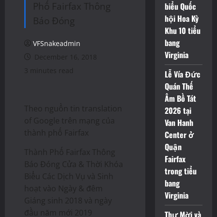
Phố Fairfax Thông
biểu Quốc
hội Hoa Kỳ
Báo Đóng
Khu 10 tiểu
bang
VFSnakeadmin
Virginia
December 16, 2018
3 minutes read
Lễ Vía Đức
Quán Thế
Âm Bồ Tát
Theo nguồn tin translation
2026 tại
of Google trên mạng của
Van Hanh
thành phố Fairfax
Center ở
Quận
Thành Phố Fairfax Thông
Fairfax
Báo Đóng Cửa & Thời Khóa
trong tiểu
Biểu Các Dịch Vụ và Sinh
bang
hoạt vào Ngày & đêm
Virginia
Giáng sinh 2018 và ngày
đầu năm mới 2019
Thư Mời và