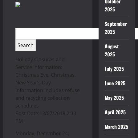
October
2025
September
2025
August
2025
Holiday Closures and
Service Information:
July 2025
Christmas Eve, Christmas,
New Year’s Day
June 2025
Information includes refuse
May 2025
and recycling collection
schedules
April 2025
Post Date:12/07/2018 2:30
PM
March 2025
Monday, December 24,