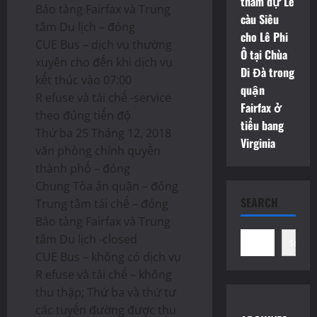
tham dự Lễ
Bảo tàng Fairfax và Trung
càu Siêu
tâm Du lịch – đóng
cho Lê Phi
CUE Bus – dịch vụ thường
Ô tại Chùa
xuyên cho đến khi dịch vụ
Di Đà trong
kết thúc vào 07:00
quận
R efuse và tái chế -service
Fairfax ở
theo đúng tiến độ
tiểu bang
Thứ ba 25 Tháng 12, 2018
Virginia
văn phòng chính quyền
thành phố – đóng
Chung Tòa án quận – đóng
SEARCH
Trung tâm tái chế – đóng
Bảo tàng Fairfax và Trung
tâm Du lịch -closed
Search
CUE Bus – không có dịch vụ
R efuse và tái chế – không
thu thập; Thứ ba và thứ tư
các tuyến đường được thu