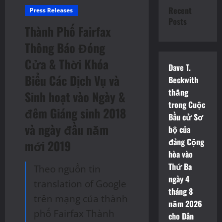
Recent
Press Releases
Posts
Thành Phố Fairfax
Thông Báo Đóng
Cửa & Thời Khóa
Dave T.
Biểu Các Dịch Vụ và
Beckwith
thắng
Sinh hoạt vào Ngày &
trong Cuộc
đêm Giáng sinh 2018
Bầu cử Sơ
và ngày đầu năm
bộ của
đảng Cộng
mới 2019
hòa vào
Thứ Ba
Theo nguồn tin
ngày 4
translation of Google
tháng 8
trên mạng của thành
năm 2026
phố Fairfax Thành
cho Dân