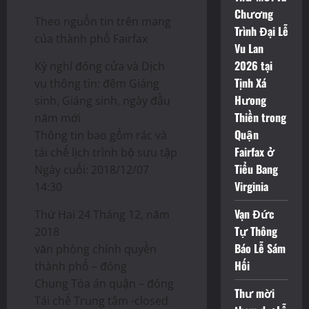
Chương
Theo nguồn tin trên mạng
Trình Đại Lễ
của thành phố Fairfax
Vu Lan
2026 tại
Kỳ nghỉ đóng cửa và Dịch
Tịnh Xá
vụ thông tin: đêm Giáng
Hưong
sinh, Giáng sinh, ngày đầu
Thiền trong
năm mới
Quận
Thông tin bao gồm rác và
Fairfax ở
tái chế lịch trình bộ sưu tập
Tiểu Bang
Ngày cuối: 2018/12/07
Virginia
14:30
Vạn Đức
Thứ Hai 24 Tháng 12, năm
Tự Thông
2018
Báo Lễ Sám
văn phòng chính quyền
Hối
thành phố – đóng
Chung Tòa án quận – đóng
Thư mời
Tái chế Trung tâm -closed