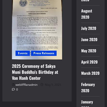
August
2020
July 2020
June 2020
May 2020
Events
Press Releases
April 2020
2025 Ceremony of Sakya
Muni Buddha’s Birthday at
March 2020
Van Hanh Center
February
webVFRanadmin
May 9, 2025
0
2020
January