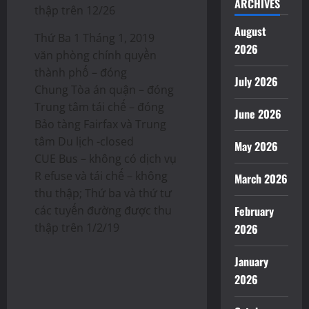
ARCHIVES
thập trên 12/26
August
Thứ Ba 1 Tháng 1, 2019
2026
văn phòng chính quyền
thành phố – đóng
July 2026
Chung Tòa án quận – đóng
Trung tâm tái chế – đóng
June 2026
Bảo tàng Fairfax và Trung
tâm Du lịch -closed
May 2026
CUE Bus – không có dịch vụ
R efuse và tái chế – không
March 2026
thu thập; Thứ ba và thứ tư
các tuyến đường được thu
February
thập trên 1/2/19
2026
January
2026