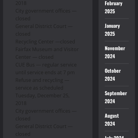
February
2018
City government offices —
2025
closed
January
General District Court —
2025
closed
Recycling Center —closed
November
Fairfax Museum and Visitor
2024
Center — closed
CUE Bus — regular service
October
until service ends at 7 pm
2024
Refuse and recycling —
service as scheduled
September
Tuesday, December 25,
2024
2018
City government offices —
August
closed
2024
General District Court —
closed