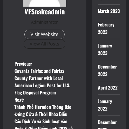
VFSnakeadmin
March 2023
Administrator
February
2023
Visit Website
View All Posts
January
2023
P
Previous:
December
Covanta Fairfax and Fairfax
2022
o
County Partner with Local
American Legion Post for U.S.
s
April 2022
Flag Disposal Program
t
Next:
January
Thành Phố Herndon Thông Báo
2022
n
Đóng Cửa & Thời Khóa Biểu
Các Dịch Vụ và Sinh hoạt vào
December
a
Ngày & đêm Giáng sinh 2018 và