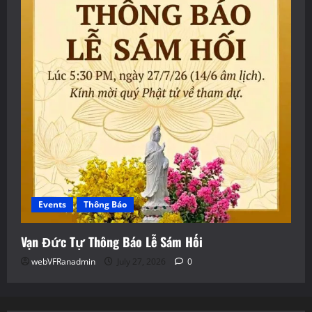
Events
Thông Báo
Vạn Đức Tự Thông Báo Lễ Sám Hối
webVFRanadmin
July 27, 2026
0