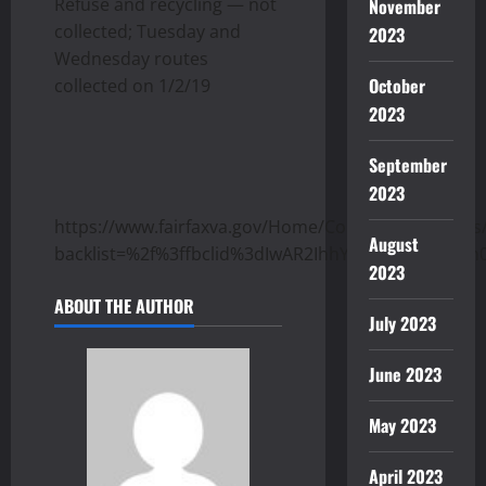
Refuse and recycling — not
November
collected; Tuesday and
2023
Wednesday routes
October
collected on 1/2/19
2023
September
2023
https://www.fairfaxva.gov/Home/Components/News
August
backlist=%2f%3ffbclid%3dIwAR2IhhYioBpF1UvKLG3
2023
ABOUT THE AUTHOR
July 2023
June 2023
May 2023
April 2023