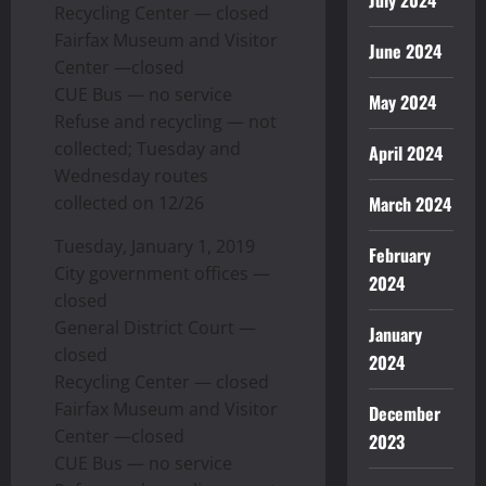
July 2024
Recycling Center — closed
Fairfax Museum and Visitor
June 2024
Center —closed
CUE Bus — no service
May 2024
Refuse and recycling — not
collected; Tuesday and
April 2024
Wednesday routes
collected on 12/26
March 2024
Tuesday, January 1, 2019
February
City government offices —
2024
closed
General District Court —
January
closed
2024
Recycling Center — closed
Fairfax Museum and Visitor
December
Center —closed
2023
CUE Bus — no service