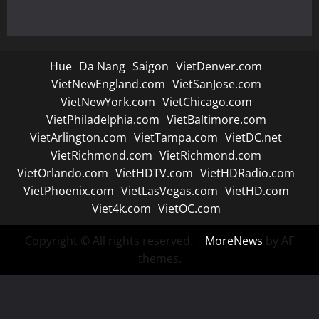
Hue
Da Nang
Saigon
VietDenver.com
VietNewEngland.com
VietSanJose.com
VietNewYork.com
VietChicago.com
VietPhiladelphia.com
VietBaltimore.com
VietArlington.com
VietTampa.com
VietDC.net
VietRichmond.com
VietRichmond.com
VietOrlando.com
VietHDTV.com
VietHDRadio.com
VietPhoenix.com
VietLasVegas.com
VietHD.com
Viet4k.com
VietOC.com
Copyright © All rights reserved.
|
MoreNews
by AF
themes.