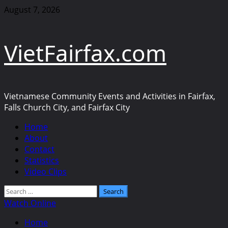
Skip
August 7, 2026
to
content
VietFairfax.com
Vietnamese Community Events and Activities in Fairfax,
Falls Church City, and Fairfax City
Primary
Home
Menu
About
Contact
Statistics
Video Clips
Search
for:
Watch Online
Home