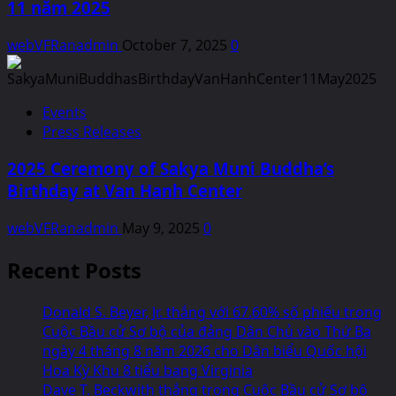
11 năm 2025
webVFRanadmin
October 7, 2025
0
Events
Press Releases
2025 Ceremony of Sakya Muni Buddha’s
Birthday at Van Hanh Center
webVFRanadmin
May 9, 2025
0
Recent Posts
Donald S. Beyer, Jr. thắng với 67.60% số phiếu trong
Cuộc Bầu cử Sơ bộ của đảng Dân Chủ vào Thứ Ba
ngày 4 tháng 8 năm 2026 cho Dân biểu Quốc hội
Hoa Kỳ Khu 8 tiểu bang Virginia
Dave T. Beckwith thắng trong Cuộc Bầu cử Sơ bộ