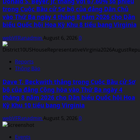
Donald S. Beyer, Jr. thắng với 67.60% số phiếu
trong Cuộc Bầu cử Sơ bộ của đảng Dân Chủ
vào Thứ Ba ngày 4 tháng 8 năm 2026 cho Dân
biểu Quốc hội Hoa Kỳ Khu 8 tiểu bang Virginia
webVFRanadmin
August 6, 2026
0
Reports
Thông Báo
Dave T. Beckwith thắng trong Cuộc Bầu cử Sơ
bộ của đảng Cộng hòa vào Thứ Ba ngày 4
tháng 8 năm 2026 cho Dân biểu Quốc hội Hoa
Kỳ Khu 10 tiểu bang Virginia
webVFRanadmin
August 5, 2026
0
Events