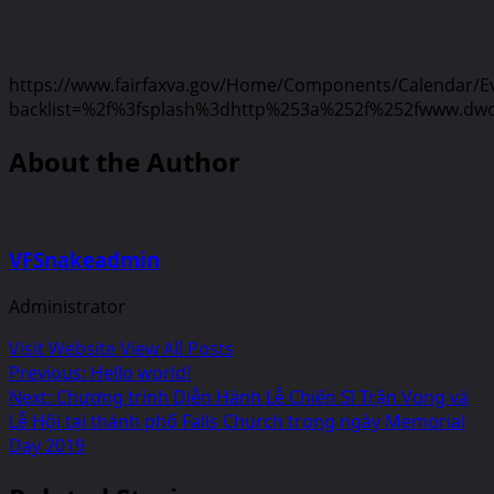
https://www.fairfaxva.gov/Home/Components/Calendar/E
backlist=%2f%3fsplash%3dhttp%253a%252f%252fwww.dwcl
About the Author
VFSnakeadmin
Administrator
Visit Website
View All Posts
Post
Previous:
Hello world!
Next:
Chương trình Diễn Hành Lễ Chiến Sĩ Trận Vong và
navigation
Lễ Hội tại thành phố Falls Church trong ngày Memorial
Day 2019