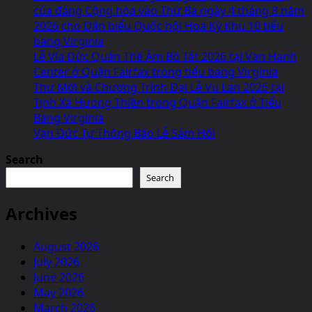
của đảng Cộng hòa vào Thứ Ba ngày 4 tháng 8 năm
2026 cho Dân biểu Quốc hội Hoa Kỳ Khu 10 tiểu
bang Virginia
Lễ Vía Đức Quán Thế Âm Bồ Tát 2026 tại Van Hanh
Center ở Quận Fairfax trong tiểu bang Virginia
Thư Mời và Chương Trình Đại Lễ Vu Lan 2026 tại
Tịnh Xá Hưong Thiền trong Quận Fairfax ở Tiểu
Bang Virginia
Vạn Đức Tự Thông Báo Lễ Sám Hối
Search
Search
Archives
August 2026
July 2026
June 2026
May 2026
March 2026