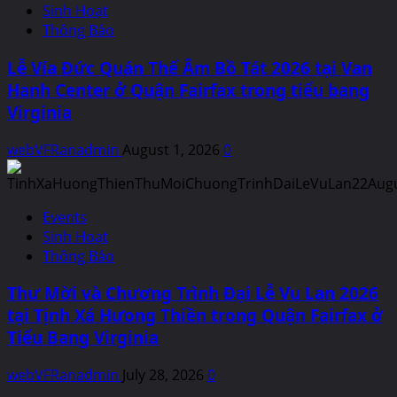
Sinh Hoạt
Thông Báo
Lễ Vía Đức Quán Thế Âm Bồ Tát 2026 tại Van
Hanh Center ở Quận Fairfax trong tiểu bang
Virginia
webVFRanadmin
August 1, 2026
0
Events
Sinh Hoạt
Thông Báo
Thư Mời và Chương Trình Đại Lễ Vu Lan 2026
tại Tịnh Xá Hưong Thiền trong Quận Fairfax ở
Tiểu Bang Virginia
webVFRanadmin
July 28, 2026
0