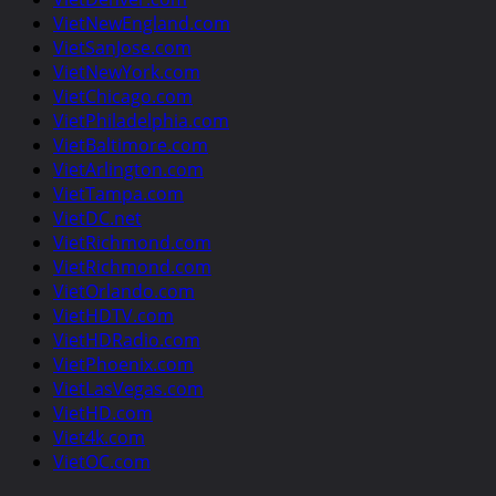
VietNewEngland.com
VietSanJose.com
VietNewYork.com
VietChicago.com
VietPhiladelphia.com
VietBaltimore.com
VietArlington.com
VietTampa.com
VietDC.net
VietRichmond.com
VietRichmond.com
VietOrlando.com
VietHDTV.com
VietHDRadio.com
VietPhoenix.com
VietLasVegas.com
VietHD.com
Viet4k.com
VietOC.com