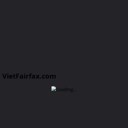
VietFairfax.com