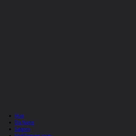
Hue
Da Nang
Saigon
VietDenver.com