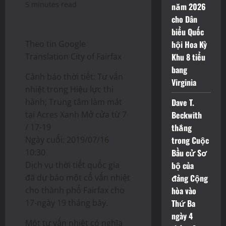
5 minutes read
năm 2026
cho Dân
biểu Quốc
Theo tin Google
hội Hoa Kỳ
Translation City of Fairfax
Khu 8 tiểu
bang
Cảnh báo thời tiết: Tư vấn
Virginia
nhiệt trong Hiệu lực thi
hành; Trung tâm làm mát
Dave T.
tại Acres Xanh Mở cửa từ 7
Beckwith
/ 17-19
thắng
Ngày cuối: 2019/07/16
trong Cuộc
10:30
Bầu cử Sơ
Dịch vụ thời tiết quốc gia
bộ của
đã dự báo một cố vấn nhiệt
đảng Cộng
cho thành phố Fairfax cho
hòa vào
17-ngày 19 tháng bảy.
Thứ Ba
ngày 4
Một tư vấn nhiệt có nghĩa