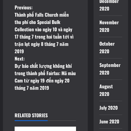
December
P
Previous:
2020
Thành phố Falls Church miễn
o
thu phí cho Special Bulk
November
Collection vào ngày 10 và ngày
2020
s
17 tháng 7 trong hai tuần tới vì
t
October
trận lụt ngày 8 tháng 7 năm
2019
2020
n
Next:
September
Dự báo chất lượng không khí
a
2020
trong thành phố Fairfax: Mã màu
v
Cam từ ngày 19 đến ngày 20
August
tháng 7 năm 2019
i
2020
g
July 2020
RELATED STORIES
a
June 2020