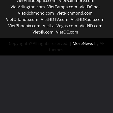
VietPhiladelphia.com
VietBaltimore.com
VietArlington.com
VietTampa.com
VietDC.net
VietRichmond.com
VietRichmond.com
VietOrlando.com
VietHDTV.com
VietHDRadio.com
VietPhoenix.com
VietLasVegas.com
VietHD.com
Viet4k.com
VietOC.com
Copyright © All rights reserved.
|
MoreNews
by AF
themes.