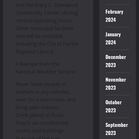
and the Stacy C. Sherwood
February
Community Center, during
2024
normal operating hours.
Other municipal facilities
January
also will be available,
2024
including the City of Fairfax
Regional Library.
December
A few tips from the
2023
National Weather Service:
November
Never leave people or
2023
animals in any vehicles,
even for a short time, and
October
bring pets indoors
2023
Drink plenty of fluids.
Stay in air-conditioned
September
rooms and buildings.
2023
Stay out of the sun.