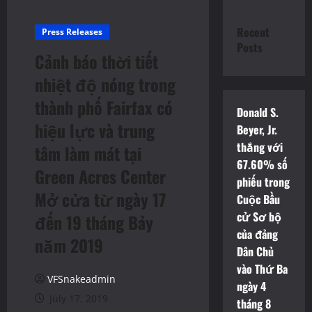
Recent
Press Releases
Posts
Cảnh báo thời tiết
nhiệt độ nóng trong
thành phố Fairfax có
Donald S.
hiệu lực và trung
Beyer, Jr.
thắng với
tâm làm mát tại
67.60% số
Green Acres Center
phiếu trong
Mở cửa từ ngày 17
Cuộc Bầu
cử Sơ bộ
đến 19 tháng Bảy
của đảng
năm 2019
Dân Chủ
vào Thứ Ba
VFSnakeadmin
ngày 4
July 17, 2019
tháng 8