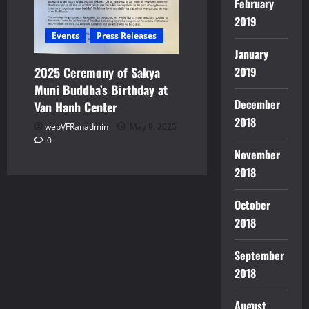
February
2019
Events
Press Releases
January
2025 Ceremony of Sakya
2019
Muni Buddha’s Birthday at
December
Van Hanh Center
2018
webVFRanadmin
May 9, 2025
0
November
2018
October
2018
September
2018
August