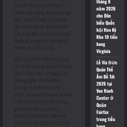
tháng 8
là một khoảng thời gian
năm 2026
nhiệt độ nóng được mong
cho Dân
đợi. Sự kết hợp của nhiệt
biểu Quốc
độ nóng và độ ẩm cao sẽ
hội Hoa Kỳ
kết hợp để tạo ra một tình
Khu 10 tiểu
huống trong đó các bệnh
bang
nhiệt có thể xảy ra.
Virginia
Bất cứ ai tìm kiếm cứu trợ
Lễ Vía Đức
từ nhiệt trong quá trình tư
Quán Thế
vấn nhiệt này 17-ngày 19
Âm Bồ Tát
Tháng Bảy có thể đến
2026 tại
Trung tâm Acres Xanh ,
Van Hanh
4401 Sideburn Road, mà là
Center ở
một cơ sở làm mát trong
Quận
giờ hoạt động của nó
Fairfax
(08:00-21:00 thứ Năm và
trong tiểu
thứ Sáu, và 8:00-17:00 Thứ
bang