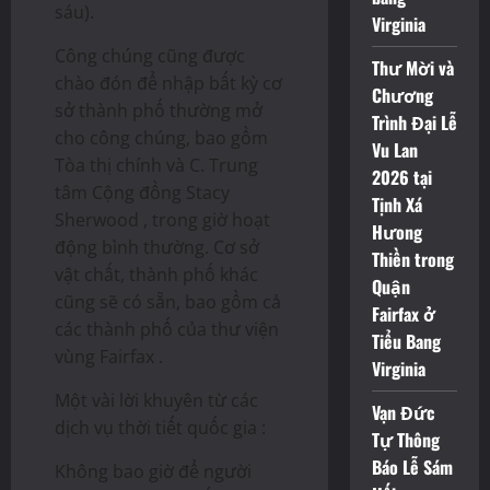
sáu).
Virginia
Công chúng cũng được
Thư Mời và
chào đón để nhập bất kỳ cơ
Chương
sở thành phố thường mở
Trình Đại Lễ
cho công chúng, bao gồm
Vu Lan
Tòa thị chính và C. Trung
2026 tại
tâm Cộng đồng Stacy
Tịnh Xá
Sherwood , trong giờ hoạt
Hưong
động bình thường. Cơ sở
Thiền trong
vật chất, thành phố khác
Quận
cũng sẽ có sẵn, bao gồm cả
Fairfax ở
các thành phố của thư viện
Tiểu Bang
vùng Fairfax .
Virginia
Một vài lời khuyên từ các
Vạn Đức
dịch vụ thời tiết quốc gia :
Tự Thông
Báo Lễ Sám
Không bao giờ để người