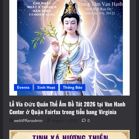
Events
Sinh Hoạt
Thông Báo
Lễ Vía Đức Quán Thế Âm Bồ Tát 2026 tại Van Hanh
Center ở Quận Fairfax trong tiểu bang Virginia
webVFRanadmin
August 1, 2026
0