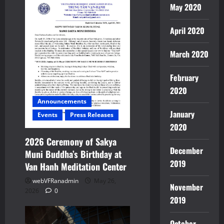
t
May 2020
i
April 2020
o
March 2020
n
February
2020
Announcements
January
Events
Press Releases
2020
2026 Ceremony of Sakya
December
Muni Buddha’s Birthday at
2019
Van Hanh Meditation Center
webVFRanadmin
May 26,
November
2026
0
2019
October