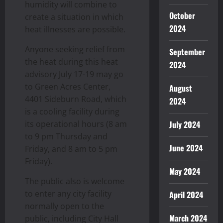
humidity will combine to
October
create a situation in which
2024
heat illnesses are possible.
Anyone seeking relief from
September
the heat during this heat
2024
advisory July 17-19 may go
to Green Acres Center,
August
4401 Sideburn Road, which
2024
is a cooling facility during
its operational hours (8 am
July 2024
to 9 pm Thursday and
June 2024
Friday, and 8 am to 5 pm
Friday).
May 2024
The public also is welcome
to enter any city facility
April 2024
normally open to the
March 2024
public, including City Hall