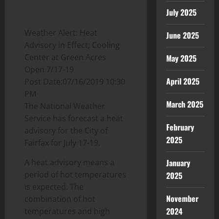
July 2025
Weather Alert: Heat
June 2025
Advisory in Effect; Cooling
Center at Green Acres
May 2025
Open 7/17-19
April 2025
Post Date:07/16/2019 10:30
PM
March 2025
The National Weather
Service has forecast a heat
February
advisory for the City of
2025
Fairfax for July 17-19.
A heat advisory means a
January
period of hot temperatures
2025
is expected. The
November
combination of hot
2024
temperatures and high