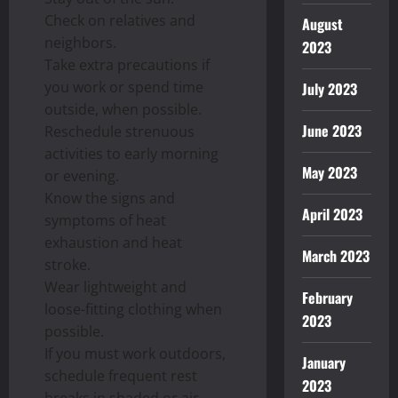
Check on relatives and
August
neighbors.
2023
Take extra precautions if
you work or spend time
July 2023
outside, when possible.
June 2023
Reschedule strenuous
activities to early morning
May 2023
or evening.
Know the signs and
April 2023
symptoms of heat
exhaustion and heat
March 2023
stroke.
Wear lightweight and
February
loose-fitting clothing when
2023
possible.
If you must work outdoors,
January
schedule frequent rest
2023