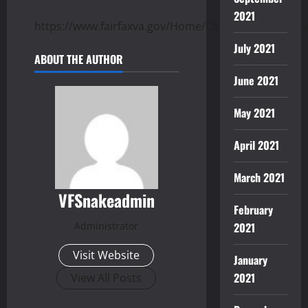
2021
https://www.fairfaxva.gov/Home/Components/News
July 2021
ABOUT THE AUTHOR
June 2021
May 2021
April 2021
March 2021
VFSnakeadmin
February
Administrator
2021
Visit Website
January
2021
View All Posts