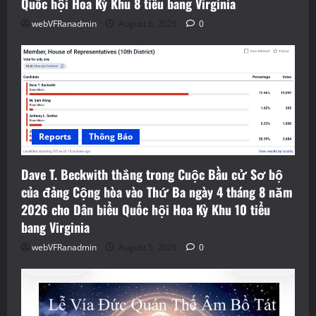
Quốc hội Hoa Kỳ Khu 8 tiểu bang Virginia
webVFRanadmin
August 6, 2026
0
Reports
Thông Báo
Dave T. Beckwith thắng trong Cuộc Bầu cử Sơ bộ
của đảng Cộng hòa vào Thứ Ba ngày 4 tháng 8 năm
2026 cho Dân biểu Quốc hội Hoa Kỳ Khu 10 tiểu
bang Virginia
webVFRanadmin
August 5, 2026
0