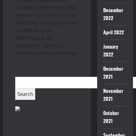
breaks in shaded or air-
conditioned environments.
December
Anyone overcome by heat
2022
should be moved to a cool,
shaded location.
April 2022
Heat stoke is an
emergency: call 9-1-1
January
immediately for assistance.
2022
December
2021
November
2021
October
2021
September