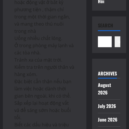
Hối
hoặc động vật ở bất kỳ
phương tiện , thậm chí
trong một thời gian ngắn,
và mang theo thú nuôi
SEARCH
trong nhà
Uống nhiều chất lỏng.
Search
Ở trong phòng máy lạnh và
các tòa nhà.
Tránh xa của mặt trời.
Kiểm tra trên người thân và
ARCHIVES
hàng xóm.
Đặc biệt cẩn thận nếu bạn
August
làm việc hoặc dành thời
2026
gian bên ngoài, khi có thể.
Sắp xếp lại hoạt động vất
July 2026
vả để sáng sớm hoặc buổi
tối.
June 2026
Biết các dấu hiệu và triệu