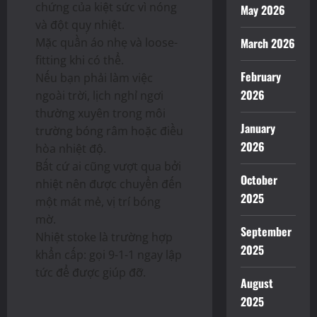
chứng của kiệt sức vì nóng
May 2026
và đột quỵ nhiệt.
Mặc quần áo nhẹ và loose-
March 2026
fitting khi có thể.
February
Nếu bạn phải làm việc
2026
ngoài trời, lịch nghỉ ngơi
thường xuyên trong môi
January
trường bóng râm hoặc điều
2026
hòa nhiệt độ.
Bất cứ ai cũng vượt qua bởi
October
nhiệt nên được chuyển đến
2025
một mát mẻ, vị trí bóng
mờ.
September
Nhiệt stoke là trường hợp
2025
khẩn cấp: gọi 9-1-1 ngay lập
tức để được giúp đỡ.
August
2025