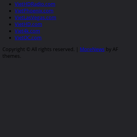
VietHDRadio.com
VietPhoenix.com
VietLasVegas.com
VietHD.com
Viet4k.com
VietOC.com
Copyright © All rights reserved.
|
MoreNews
by AF
themes.