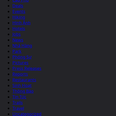
Deals
Events
Hiking
Hình Ảnh
Hotels
Jobs
News
Nhà Hàng
Park
Phóng Sự
Pictures
Press Releases
Reports
Restaurants
Sinh Hoạt
Thông Báo
Tin Tức
Trails
Travel
Uncategorized