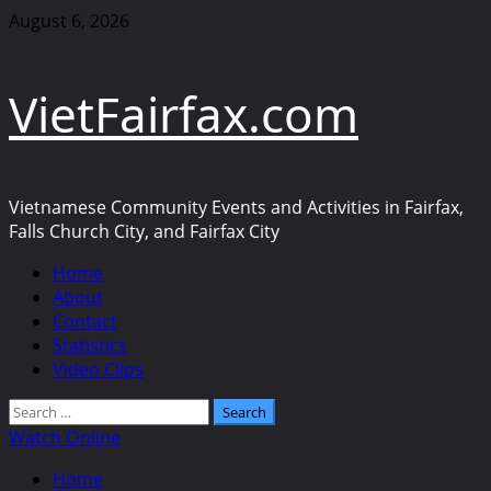
Skip
August 6, 2026
to
content
VietFairfax.com
Vietnamese Community Events and Activities in Fairfax,
Falls Church City, and Fairfax City
Primary
Home
Menu
About
Contact
Statistics
Video Clips
Search
for:
Watch Online
Home