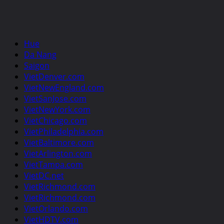
Hue
Da Nang
Saigon
VietDenver.com
VietNewEngland.com
VietSanJose.com
VietNewYork.com
VietChicago.com
VietPhiladelphia.com
VietBaltimore.com
VietArlington.com
VietTampa.com
VietDC.net
VietRichmond.com
VietRichmond.com
VietOrlando.com
VietHDTV.com