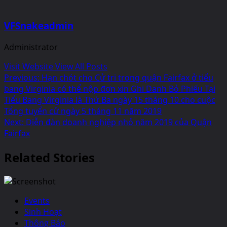
VFSnakeadmin
Administrator
Visit Website
View All Posts
Post
Previous:
Hạn chót cho Cử tri trong quận Fairfax ở tiểu
bang Virginia có thể nộp đơn xin Ghi Danh Bỏ Phiếu Tại
navigation
Tiểu Bang Virginia là Thứ Ba ngày 15 tháng 10 cho cuộc
Tổng tuyển cử ngày 5 tháng 11 năm 2019
Next:
Diễn đàn doanh nghiệp nhỏ năm 2019 của Quận
Fairfax
Related Stories
Events
Sinh Hoạt
Thông Báo