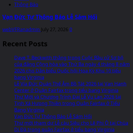
Thông Báo
Vạn Đức Tự Thông Báo Lễ Sám Hối
webVFRanadmin
July 27, 2026
0
Recent Posts
Dave T. Beckwith thắng trong Cuộc Bầu cử Sơ bộ
của đảng Cộng hòa vào Thứ Ba ngày 4 tháng 8 năm
2026 cho Dân biểu Quốc hội Hoa Kỳ Khu 10 tiểu
bang Virginia
Lễ Vía Đức Quán Thế Âm Bồ Tát 2026 tại Van Hanh
Center ở Quận Fairfax trong tiểu bang Virginia
Thư Mời và Chương Trình Đại Lễ Vu Lan 2026 tại
Tịnh Xá Hưong Thiền trong Quận Fairfax ở Tiểu
Bang Virginia
Vạn Đức Tự Thông Báo Lễ Sám Hối
Thư mời tham dự Lễ càu Siêu cho Lê Phi Ô tại Chùa
Di Đà trong quận Fairfax ở tiểu bang Virginia