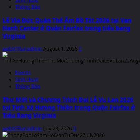
Thông Báo
Lễ Vía Đức Quán Thế Âm Bồ Tát 2026 tại Van
Hanh Center ở Quận Fairfax trong tiểu bang
Virginia
webVFRanadmin
August 1, 2026
0
Events
Sinh Hoạt
Thông Báo
Thư Mời và Chương Trình Đại Lễ Vu Lan 2026
tại Tịnh Xá Hưong Thiền trong Quận Fairfax ở
Tiểu Bang Virginia
webVFRanadmin
July 28, 2026
0