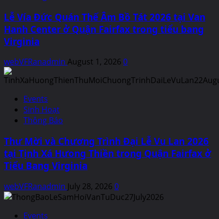
Lễ Vía Đức Quán Thế Âm Bồ Tát 2026 tại Van
Hanh Center ở Quận Fairfax trong tiểu bang
Virginia
webVFRanadmin
August 1, 2026
0
Events
Sinh Hoạt
Thông Báo
Thư Mời và Chương Trình Đại Lễ Vu Lan 2026
tại Tịnh Xá Hưong Thiền trong Quận Fairfax ở
Tiểu Bang Virginia
webVFRanadmin
July 28, 2026
0
Events