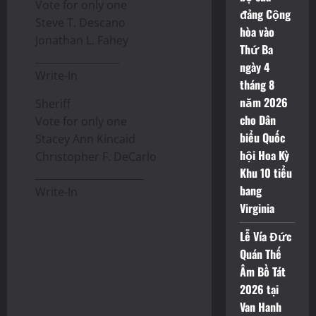
Vote for only one
đảng Cộng
Steve T. Descano
hòa vào
Jonathan L. Fahey
Thứ Ba
_________________
ngày 4
Write-In
tháng 8
năm 2026
Sheriff
cho Dân
Vote for only one
biểu Quốc
Stacey Ann Kincaid
hội Hoa Kỳ
Christopher F. DeCarlo
Khu 10 tiểu
______________________
bang
Write-In
Virginia
Lễ Vía Đức
Quán Thế
Âm Bồ Tát
2026 tại
Van Hanh