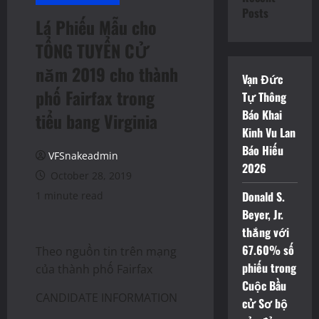
Posts
Lá Phiếu Mẫu cho
TỔNG TUYỂN CỬ
năm 2019 cho thành
Vạn Đức
phố Fairfax trong
Tự Thông
Báo Khai
tiểu bang Virginia
Kinh Vu Lan
Báo Hiếu
VFSnakeadmin
2026
October 28, 2019
Donald S.
1 minute read
Beyer, Jr.
thắng với
67.60% số
Theo nguồn tin trên mạng
phiếu trong
của thành phố Fairfax
Cuộc Bầu
CANDIDATE INFORMATION
cử Sơ bộ