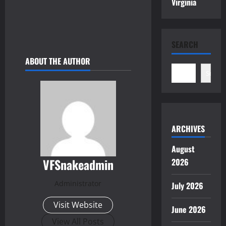
Virginia
SEARCH
ABOUT THE AUTHOR
Search
ARCHIVES
August
VFSnakeadmin
2026
Administrator
July 2026
Visit Website
June 2026
View All Posts