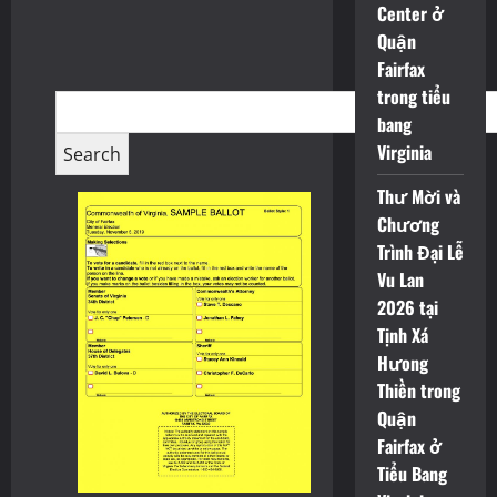
Center ở
Quận
Fairfax
trong tiểu
bang
Virginia
Thư Mời và
Chương
Trình Đại Lễ
Vu Lan
2026 tại
Tịnh Xá
Hưong
Thiền trong
Quận
Fairfax ở
Tiểu Bang