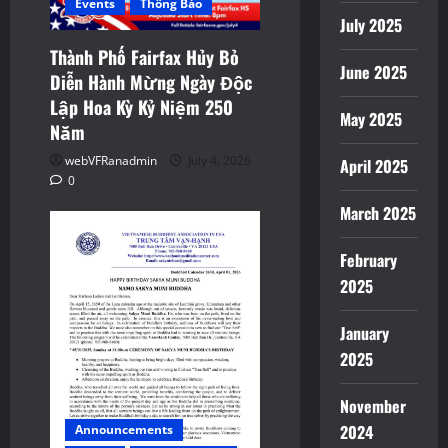
Events
Thông Báo
July 2025
t
Thành Phố Fairfax Hủy Bỏ
i
June 2025
Diễn Hành Mừng Ngày Độc
Lập Hoa Kỳ Kỷ Niệm 250
o
May 2025
Năm
n
webVFRanadmin
July 4, 2026
April 2025
0
March 2025
February
2025
January
2025
November
2024
Announcements