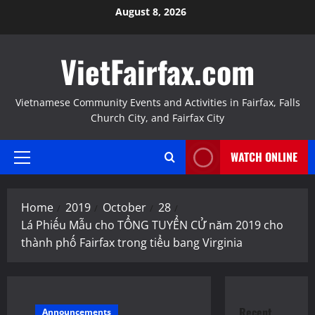
Skip
August 8, 2026
to
content
VietFairfax.com
Vietnamese Community Events and Activities in Fairfax, Falls
Church City, and Fairfax City
WATCH ONLINE
Primary
Menu
Home
2019
October
28
Lá Phiếu Mẫu cho TỔNG TUYỂN CỬ năm 2019 cho
thành phố Fairfax trong tiểu bang Virginia
Recent
Announcements