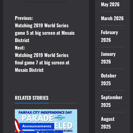
May 2026
P
Previous:
March 2026
Watching 2019 World Series
o
February
game 5 at big screen at Mosaic
2026
District
s
Next:
January
t
Watching 2019 World Series
2026
final game 7 at big screen at
n
Mosaic District
October
a
2025
v
September
RELATED STORIES
i
2025
g
August
2025
Announcements
a