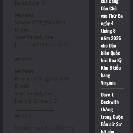
của đảng
Ballot Style: 1
Dân Chủ
Member
vào Thứ Ba
Senate of Virginia 34th
ngày 4
District
tháng 8
Vote for only one
năm 2026
J. C. “Chap” Petersen – D
cho Dân
_________________________
biểu Quốc
Write-In
hội Hoa Kỳ
Khu 8 tiểu
Member
bang
House of Delegates 37th
Virginia
District
Vote for only one
Dave T.
David L. Bulova – D
Beckwith
___________________
thắng
Write-In
trong Cuộc
Bầu cử Sơ
Commonwealth’s Attorney
bộ của