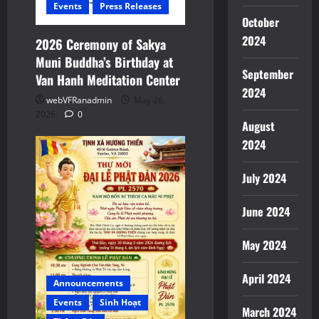
Events
Press Releases
October
2024
2026 Ceremony of Sakya
Muni Buddha’s Birthday at
September
Van Hanh Meditation Center
2024
webVFRanadmin
May 26,
2026
0
August
2024
July 2024
June 2024
May 2024
April 2024
Announcements
Events
Sinh Hoạt
March 2024