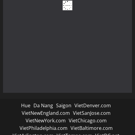
Hue
Da Nang
Saigon
VietDenver.com
VietNewEngland.com
VietSanJose.com
VietNewYork.com
VietChicago.com
VietPhiladelphia.com
VietBaltimore.com