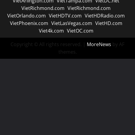
VietArlington.com
VietTampa.com
VietDC.net
VietRichmond.com
VietRichmond.com
VietOrlando.com
VietHDTV.com
VietHDRadio.com
VietPhoenix.com
VietLasVegas.com
VietHD.com
Viet4k.com
VietOC.com
Copyright © All rights reserved.
|
MoreNews
by AF
themes.