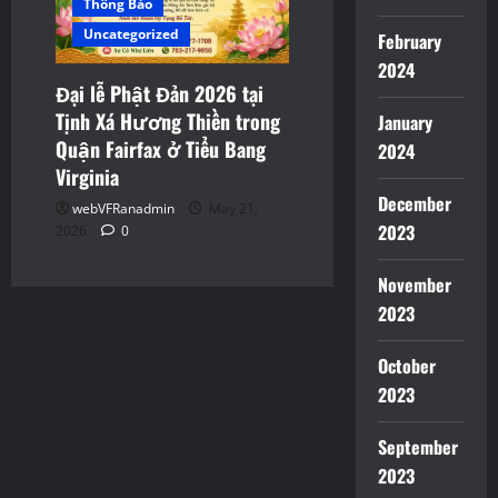
Thông Báo
Uncategorized
February
2024
Đại lễ Phật Đản 2026 tại
Tịnh Xá Hương Thiền trong
January
Quận Fairfax ở Tiểu Bang
2024
Virginia
December
webVFRanadmin
May 21,
2023
2026
0
November
2023
October
2023
September
2023