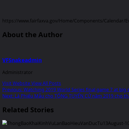
https://www.fairfaxva.gov/Home/Components/Calendar/E
About the Author
VFSnakeadmin
Administrator
Visit Website
View All Posts
Post
Previous:
Watching 2019 World Series final game 7 at big s
Next:
Lá Phiếu Mẫu cho TỔNG TUYỂN CỬ năm 2019 cho thàn
navigation
Related Stories