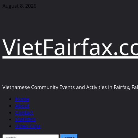
Skip
August 8, 2026
to
content
VietFairfax.
Vietnamese Community Events and Activities in Fairfax, Fall
Primary
Home
Menu
About
Contact
Statistics
Video Clips
Search