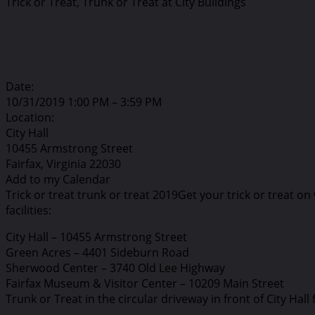
Trick or Treat, Trunk or Treat at City Buildings
Date:
10/31/2019 1:00 PM – 3:59 PM
Location:
City Hall
10455 Armstrong Street
Fairfax, Virginia 22030
Add to my Calendar
Trick or treat trunk or treat 2019Get your trick or treat on
facilities:
City Hall – 10455 Armstrong Street
Green Acres – 4401 Sideburn Road
Sherwood Center – 3740 Old Lee Highway
Fairfax Museum & Visitor Center – 10209 Main Street
Trunk or Treat in the circular driveway in front of City Hal