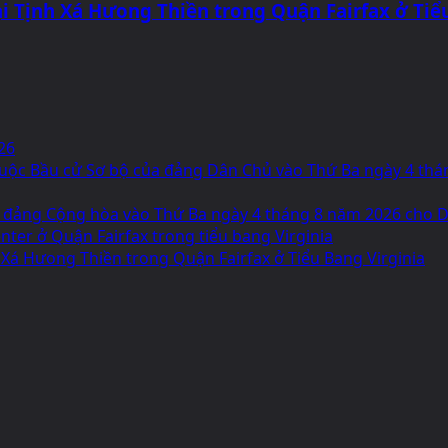
i Tịnh Xá Hưong Thiền trong Quận Fairfax ở Tiể
26
g Cuộc Bầu cử Sơ bộ của đảng Dân Chủ vào Thứ Ba ngày 4 th
 đảng Cộng hòa vào Thứ Ba ngày 4 tháng 8 năm 2026 cho Dâ
ter ở Quận Fairfax trong tiểu bang Virginia
 Xá Hưong Thiền trong Quận Fairfax ở Tiểu Bang Virginia