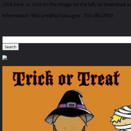
Click here, or click on the image on the left, to download a f
Information: WeCare@fairfaxva.gov , 703-385-7850