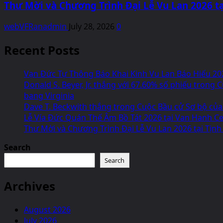
Thư Mời và Chương Trình Đại Lễ Vu Lan 2026 tạ
webVFRanadmin
July 28, 2026
0
Recent Posts
Vạn Đức Tự Thông Báo Khai Kinh Vu Lan Báo Hiếu 20
Donald S. Beyer, Jr. thắng với 67.60% số phiếu tron
bang Virginia
Dave T. Beckwith thắng trong Cuộc Bầu cử Sơ bộ của
Lễ Vía Đức Quán Thế Âm Bồ Tát 2026 tại Van Hanh Cen
Thư Mời và Chương Trình Đại Lễ Vu Lan 2026 tại Tịnh
Search
Search
Archives
August 2026
July 2026