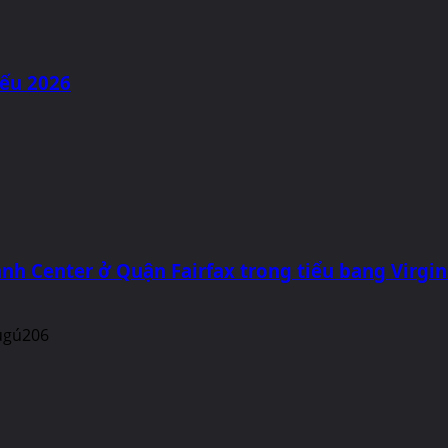
iếu 2026
nh Center ở Quận Fairfax trong tiểu bang Virgin