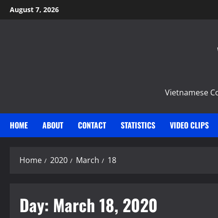
Skip
August 7, 2026
to
content
Vietnamese Com
HOME
ABOUT
CONTACT
STATISTICS
VIDEO CLIPS
Home
2020
March
18
Day:
March 18, 2020