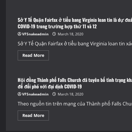
Press Releases
Sở Y Tế Quận Fairfax ở tiểu bang Virginia loan tin là dự đ
COVID-19 trong trường hợp thứ 11 và 12
VFSnakeadmin
March 18, 2020
Sở Y Tế Quận Fairfax ở tiểu bang Virginia loan tin xác
Read
Read More
more
Press Releases
about
Thông Báo
Sở
Y
Tế
Hội đồng Thành phố Falls Church đã tuyên bố tình trạng kh
Quận
Fairfax
để đối phó với đại dịch COVID-19
ở
tiểu
VFSnakeadmin
March 18, 2020
bang
Virginia
Theo nguồn tin trên mạng của Thành phố Falls Chur
loan
tin
là
Read
Read More
dự
more
đoán
about
2
Hội
người
đồng