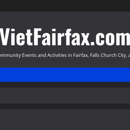
VietFairfax.co
munity Events and Activities in Fairfax, Falls Church City, a