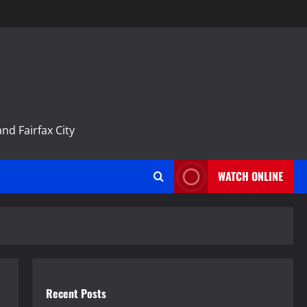
m
nd Fairfax City
WATCH ONLINE
Recent Posts