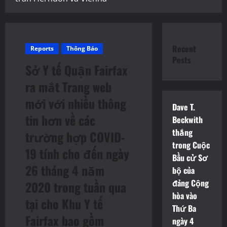
Recent
Reports
Thông Báo
Posts
Sở Y tế Quận Fairfax
ra mắt Trang web
mới với nhiều thông
Dave T.
tin hơn về các
Beckwith
thắng
trường hợp COVID-
trong Cuộc
19 tính cho đến ngày
Bầu cử Sơ
26 tháng 4 năm
bộ của
đảng Cộng
2020 trong tuần qua
hòa vào
tại cho Khu Y tế
Thứ Ba
Fairfax bao gồm
ngày 4