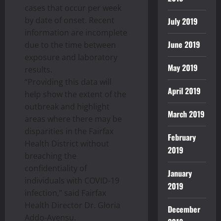
cases that occur per week
by date of onset. Recent
July 2019
information are incomplete
June 2019
due to the time between
exposure and laboratory
May 2019
results.
“Providing this data will
April 2019
help show the extent of the
outbreak and highlight
March 2019
areas where there may be
disparities in the Fairfax
February
Health District without
2019
breaching the
confidentiality of
January
individuals with COVID-19
2019
infection,” said Fairfax
Health Director Dr. Gloria
December
Addo-Ayensu.