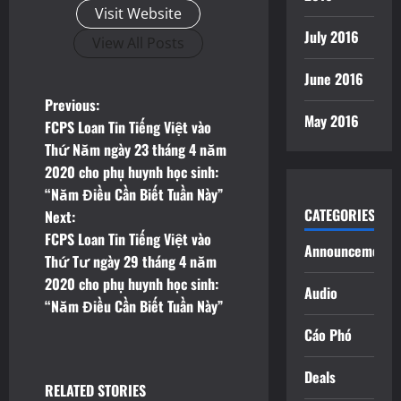
Visit Website
July 2016
View All Posts
June 2016
P
Previous:
May 2016
FCPS Loan Tin Tiếng Việt vào
o
Thứ Năm ngày 23 tháng 4 năm
2020 cho phụ huynh học sinh:
s
“Năm Điều Cần Biết Tuần Này”
t
CATEGORIES
Next:
FCPS Loan Tin Tiếng Việt vào
Announcements
n
Thứ Tư ngày 29 tháng 4 năm
2020 cho phụ huynh học sinh:
a
Audio
“Năm Điều Cần Biết Tuần Này”
v
Cáo Phó
i
Deals
RELATED STORIES