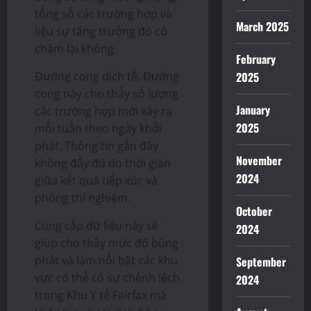
tổng số các trường hợp và
March 2025
liệu sự tăng trưởng đó có
chậm lại không.
February
Đường cong dịch tễ. Đường
2025
cong này cho thấy số lượng
January
các trường hợp mới xảy ra
2025
mỗi tuần theo ngày khởi
phát. Thông tin gần đây
November
không đầy đủ do thời gian
2024
giữa kết quả tiếp xúc và
phòng thí nghiệm.
October
Cung cấp dữ liệu này sẽ
2024
giúp cho thấy mức độ bùng
phát và làm nổi bật các khu
September
vực có thể có sự chênh lệch
2024
trong Khu Y tế Fairfax mà