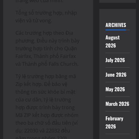
trang web của mình:
Tổng số trường hợp, nhập
viện và tử vong.
ARCHIVES
Các trường hợp theo Địa
August
phương. Điều này trình bày
2026
trường hợp tính cho Quận
Fairfax, Thành phố Fairfax
July 2026
và Thành phố Falls Church.
June 2026
Tỷ lệ trường hợp bằng mã
Zip kết hợp. Để bảo vệ
May 2026
thông tin sức khỏe bí mật
của cư dân, tỷ lệ trường
March 2026
hợp được trình bày trong
Mã ZIP kết hợp được nhóm
February
theo ba chữ số đầu tiên (ví
2026
dụ: 22030 và 22032 đều
nằm trong nhóm 220).