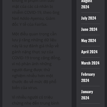
August
không vi phạm tính bảo
mật của các cá nhân bị
2024
nhiễm COVID-19, theo ông
July 2024
Neil Addo-Ayensu, Giám
đốc Y tế của Fairfax.
June 2024
Một điều quan trọng cần
lưu ý rằng những dữ liệu
May 2024
này là sự đánh giá thấp về
April 2024
gánh nặng thực sự của
COVID-19 trong cộng đồng,
March 2024
vì nó phản ánh những
người đang được thử
February
nghiệm nhiều hơn một
2024
thước đo về mức độ phổ
biến của virus.
January
Vì nhiều người có triệu
2024
chứng nhẹ đến trung bình