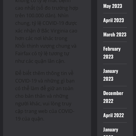
không có tỷ lệ mắc bệnh
May 2023
cao nhất (số đo trường hợp
trên 100.000 dân). Nhìn
April 2023
chung, tỷ lệ COVID-19 được
xác nhận ở Bắc Virginia cao
March 2023
hơn các nơi khác trong
Khối thịnh vượng chung và
February
Fairfax có tỷ lệ tương tự
2023
như các quận lân cận.
January
Để biết thêm thông tin về
2023
COVID-19 và những gì bạn
có thể làm để giữ an toàn
December
cho bản thân và những
2022
người khác, vui lòng truy
cập trang web của COVID-
April 2022
19 của quận.
January