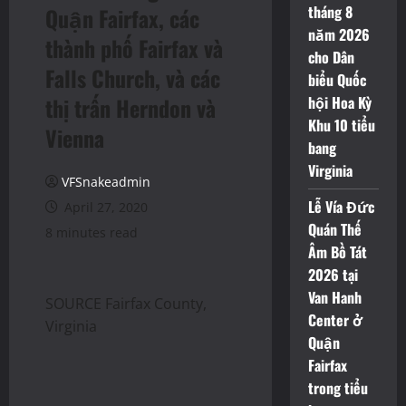
tháng 8
Quận Fairfax, các
năm 2026
thành phố Fairfax và
cho Dân
Falls Church, và các
biểu Quốc
thị trấn Herndon và
hội Hoa Kỳ
Khu 10 tiểu
Vienna
bang
Virginia
VFSnakeadmin
Lễ Vía Đức
April 27, 2020
Quán Thế
8 minutes read
Âm Bồ Tát
2026 tại
Van Hanh
SOURCE Fairfax County,
Center ở
Virginia
Quận
Fairfax
trong tiểu