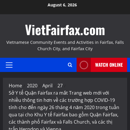
Skip
August 6, 2026
to
content
VietFairfax.com
Vietnamese Community Events and Activities in Fairfax, Falls
Church City, and Fairfax City
WATCH ONLINE
Primary
Menu
Home
2020
April
27
Sở Y tế Quận Fairfax ra mắt Trang web mới với
nhiều thông tin hơn về các trường hợp COVID-19
tính cho đến ngày 26 tháng 4 năm 2020 trong tuần
qua tại cho Khu Y tế Fairfax bao gồm Quận Fairfax,
các thành phố Fairfax và Falls Church, và các thị
trấn Herndon và Vienna