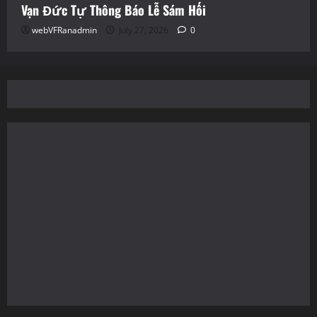
Vạn Đức Tự Thông Báo Lễ Sám Hối
webVFRanadmin
July 27, 2026
0