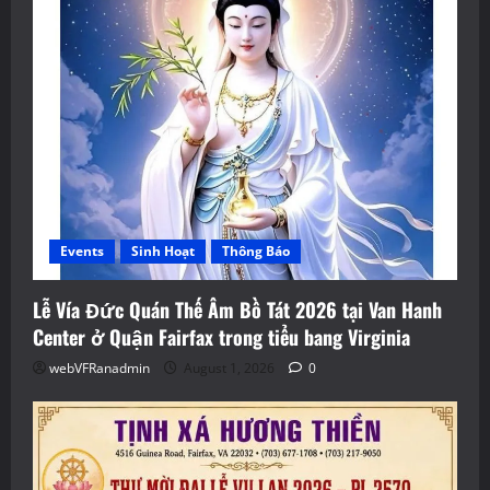
Events
Sinh Hoạt
Thông Báo
Lễ Vía Đức Quán Thế Âm Bồ Tát 2026 tại Van Hanh
Center ở Quận Fairfax trong tiểu bang Virginia
webVFRanadmin
August 1, 2026
0