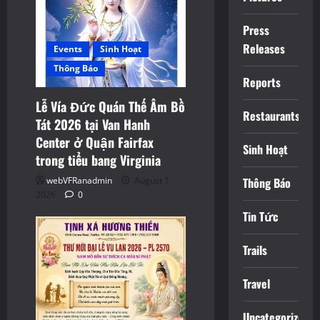
Press
Releases
Events
Sinh Hoạt
Thông Báo
Reports
Lễ Vía Đức Quán Thế Âm Bồ
Restaurants
Tát 2026 tại Van Hanh
Center ở Quận Fairfax
Sinh Hoạt
trong tiểu bang Virginia
webVFRanadmin
August 1,
Thông Báo
2026
0
Tin Tức
Trails
Travel
Uncategorized