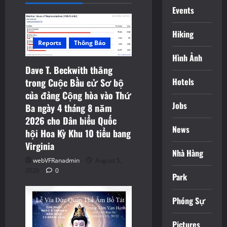
g
Events
a
Hiking
t
Reports
Thông Báo
Hình Ảnh
i
Dave T. Beckwith thắng
Hotels
trong Cuộc Bầu cử Sơ bộ
o
của đảng Cộng hòa vào Thứ
Jobs
n
Ba ngày 4 tháng 8 năm
2026 cho Dân biểu Quốc
News
hội Hoa Kỳ Khu 10 tiểu bang
Virginia
Nhà Hàng
webVFRanadmin
August 5,
2026
0
Park
Phóng Sự
Pictures