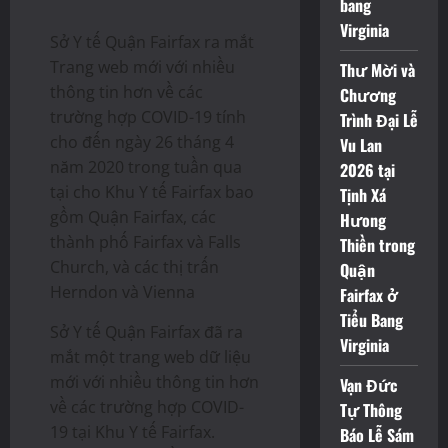
bang
Virginia
Sở Y tế Quận Fairfax ra mắt
Trang web mới với nhiều
Thư Mời và
thông tin hơn về các
Chương
trường hợp COVID-19 tính
Trình Đại Lễ
cho đến ngày 26 tháng 4
Vu Lan
năm 2020 trong tuần qua
2026 tại
tại cho Khu Y tế Fairfax bao
Tịnh Xá
gồm Quận Fairfax, các
Hưong
thành phố Fairfax và Falls
Thiền trong
Church, và các thị trấn
Quận
Herndon và Vienna
Fairfax ở
Tiểu Bang
Sở Y tế Quận Fairfax đã ra
Virginia
mắt một trang web dữ liệu
mới với nhiều thông tin hơn
Vạn Đức
về các trường hợp COVID-
Tự Thông
19 tại Khu Y tế Fairfax.
Báo Lễ Sám