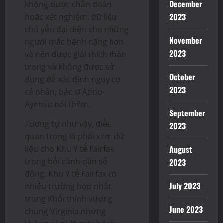
December
không được chẩn đoán
2023
hoặc xét nghiệm, dữ liệu
chủ yếu đại diện cho những
November
người mắc bệnh nặng hơn
2023
và nên được giải thích thận
trọng và không được sử
October
dụng để xác định nguy cơ
2023
cá nhân, bác sĩ Addo-
Ayensu nói thêm.
September
Tương tự như vậy, điều
2023
quan trọng là phải xem dữ
liệu cho Khu Y tế Fairfax
August
trong bối cảnh dân số
2023
đông. Khu Y tế Fairfax có
July 2023
nhiều trường hợp nhất
trong Khối thịnh vượng
June 2023
chung Virginia nhưng