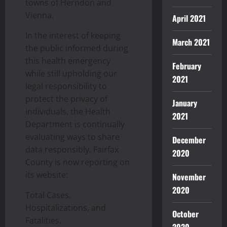
towns of Herndon and
Vienna.
April 2021
In the interest of keeping
March 2021
the public informed during
this health emergency
February
while still upholding our
2021
legal responsibility to
protect the privacy of
January
individuals, the Health
2021
Department is continually
evaluating ways to share
December
data responsibly. Fairfax
2020
County is now reporting on
its website:
November
2020
Total Cases,
Hospitalizations, and
October
Fatalities.