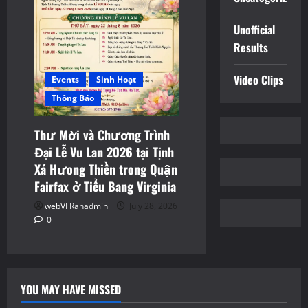
Unofficial
Results
Video Clips
Events
Sinh Hoạt
Thông Báo
Thư Mời và Chương Trình
Đại Lễ Vu Lan 2026 tại Tịnh
Xá Hưong Thiền trong Quận
Fairfax ở Tiểu Bang Virginia
webVFRanadmin
July 28, 2026
0
YOU MAY HAVE MISSED