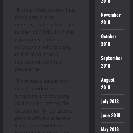
2018
“It’s important to note that
November
these data are an
2018
underestimate of the true
burden of COVID-19 in the
October
community, as it is a
2018
reflection of who is being
tested more than a
September
measure of the virus’
2018
prevalence.”
August
“Since many people with
2018
mild to moderate
symptoms are not being
July 2018
diagnosed or tested, the
data primarily represents
June 2018
people with more severe
illness and should be
May 2018