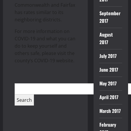
Commonwealth and Fairfax
has rates similar to its
September
neighboring districts.
2017
For more information on
August
COVID-19 and what you can
2017
do to keep yourself and
others safe, please visit the
July 2017
county’s COVID-19 website.
June 2017
May 2017
April 2017
March 2017
February