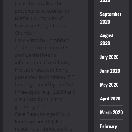
2020
Cases by Locality. This
presents case counts for
September
Fairfax County, City of
2020
Fairfax and City of Falls
Church.
August
Case Rates by Combined
2020
Zip Code. To protect the
confidential health
July 2020
information of residents,
the case rates are being
June 2020
presented in combined ZIP
May 2020
Codes grouped by the first
three digits (e.g., 22030 and
April 2020
22032 are both in the
grouping 220).
March 2020
Case Rates by Age Group.
Rates are per 100,000
February
residents and indicate the