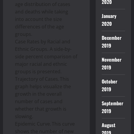
2020
age distribution of cases
and deaths while taking
January
into account the size
2020
differences of the age
groups.
December
Case Rates by Racial and
2019
Ethnic Groups. A side-by-
side percent comparison of
November
major racial and ethnic
2019
groups is presented.
Trajectory of Cases. This
October
graph helps visualize the
2019
growth in the overall
number of cases and
September
whether that growth is
2019
slowing.
Epidemic Curve. This curve
August
shows the number of new
2019