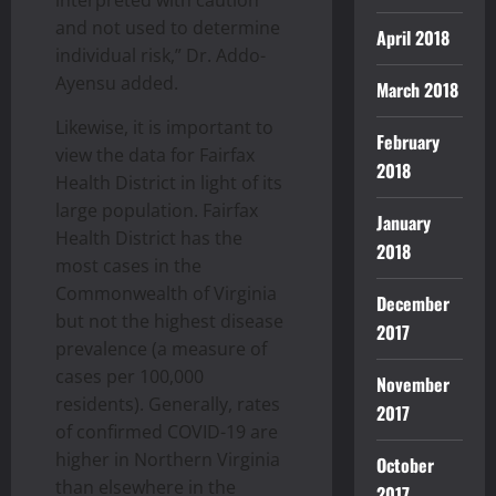
interpreted with caution
and not used to determine
April 2018
individual risk,” Dr. Addo-
Ayensu added.
March 2018
Likewise, it is important to
February
view the data for Fairfax
2018
Health District in light of its
large population. Fairfax
January
Health District has the
2018
most cases in the
Commonwealth of Virginia
December
but not the highest disease
2017
prevalence (a measure of
cases per 100,000
November
residents). Generally, rates
2017
of confirmed COVID-19 are
higher in Northern Virginia
October
than elsewhere in the
2017