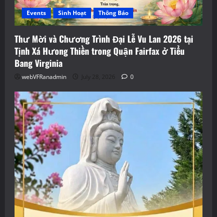
Events
Sinh Hoạt
Thông Báo
Thư Mời và Chương Trình Đại Lễ Vu Lan 2026 tại
Tịnh Xá Hưong Thiền trong Quận Fairfax ở Tiểu
Bang Virginia
webVFRanadmin
July 28, 2026
0