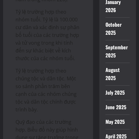
January
2026
Tỷ lệ trường hợp theo
nhóm tuổi. Tỷ lệ là 100.000
October
cư dân và xác định sự phân
2025
bố tuổi của các trường hợp
và tử vong trong khi tính
September
đến sự khác biệt về kích
2025
thước của các nhóm tuổi.
August
Tỷ lệ trường hợp theo
2025
chủng tộc và dân tộc. Một
so sánh phần trăm bên
July 2025
cạnh của các nhóm chủng
tộc và dân tộc chính được
June 2025
trình bày.
May 2025
Quỹ đạo của các trường
hợp. Biểu đồ này giúp hình
April 2025
dung sự tăng trưởng trong