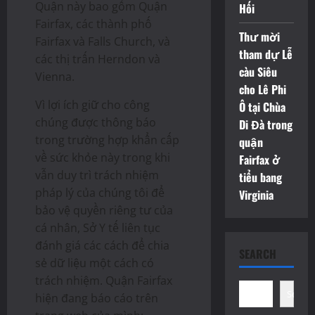
Quận này bao gồm Quận
Hối
Fairfax, các thành phố
Thư mời
Fairfax và Falls Church, và
tham dự Lễ
các thị trấn Herndon và
càu Siêu
Vienna.
cho Lê Phi
Vì lợi ích giữ cho công
Ô tại Chùa
chúng được thông báo
Di Đà trong
trong trường hợp khẩn cấp
quận
về sức khỏe này trong khi
Fairfax ở
vẫn duy trì trách nhiệm
tiểu bang
pháp lý của chúng tôi để
Virginia
bảo vệ quyền riêng tư của
cá nhân, Sở Y tế liên tục
đánh giá các cách để chia
SEARCH
sẻ dữ liệu một cách có
trách nhiệm. Quận Fairfax
Search
hiện đang báo cáo trên