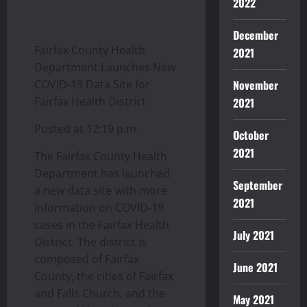
2022
December
Fairfax County Health
2021
Department Launches New
COVID-19 Data Site for
November
Fairfax Health District
2021
Posted at 12:19 p.m.
October
2021
The Fairfax County Health
Department has launched
September
a new data site with more
2021
information on COVID-19
cases in the Fairfax Health
July 2021
District. The district is
composed of Fairfax
June 2021
County, the cities of Fairfax
and Falls Church, and the
May 2021