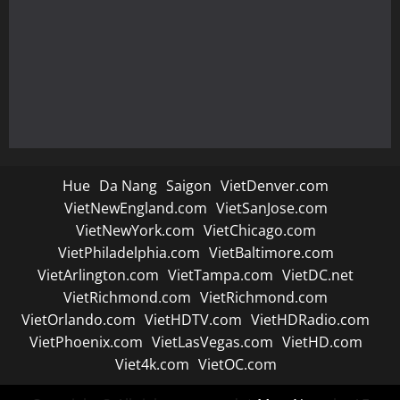
Hue
Da Nang
Saigon
VietDenver.com
VietNewEngland.com
VietSanJose.com
VietNewYork.com
VietChicago.com
VietPhiladelphia.com
VietBaltimore.com
VietArlington.com
VietTampa.com
VietDC.net
VietRichmond.com
VietRichmond.com
VietOrlando.com
VietHDTV.com
VietHDRadio.com
VietPhoenix.com
VietLasVegas.com
VietHD.com
Viet4k.com
VietOC.com