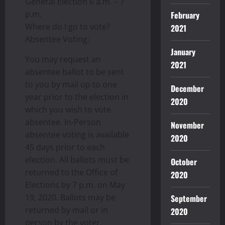
General Election 6 a.m. – 7
p.m.
February
Where do I go to vote?
2021
Absentee Voting:
January
You may request an
2021
absentee ballot to be sent
to you by mail up to one
December
year prior to the election in
2020
which you wish to vote
absentee. In-Person
November
absentee voting is available
2020
45 days prior to each
election. All ballots must be
October
returned to the Office of
2020
Elections by 7 p.m. on May
19, 2020. Ballots may be
September
returned by mail or in
2020
person by the voter.