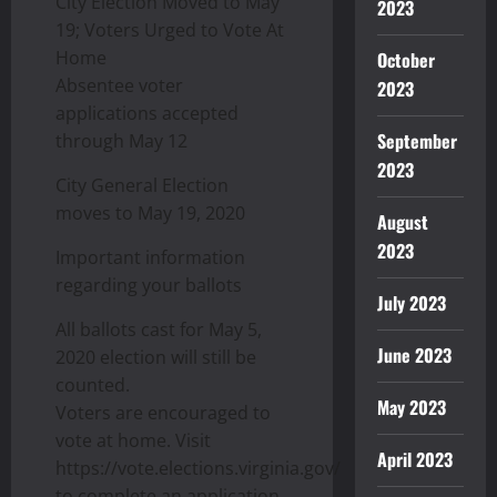
City Election Moved to May
2023
19; Voters Urged to Vote At
Home
October
Absentee voter
2023
applications accepted
September
through May 12
2023
City General Election
moves to May 19, 2020
August
2023
Important information
regarding your ballots
July 2023
All ballots cast for May 5,
June 2023
2020 election will still be
counted.
May 2023
Voters are encouraged to
vote at home. Visit
April 2023
https://vote.elections.virginia.gov/
to complete an application