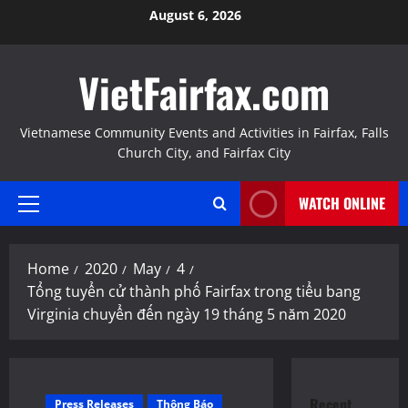
Skip
August 6, 2026
to
content
VietFairfax.com
Vietnamese Community Events and Activities in Fairfax, Falls
Church City, and Fairfax City
WATCH ONLINE
Primary
Menu
Home
2020
May
4
Tổng tuyển cử thành phố Fairfax trong tiểu bang
Virginia chuyển đến ngày 19 tháng 5 năm 2020
Recent
Press Releases
Thông Báo