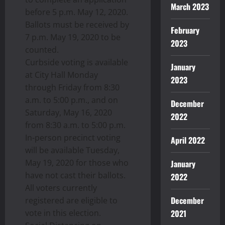
March 2023
before 5 p.m. May 12, 2020.
Ballots must be received by
February
7 p.m. May 19, 2020 to be
2023
counted.
Curbside voting is available
January
at City Hall Monday
2023
through Friday from 8:30
a.m. to 5:00 p.m., and on
December
Saturday, May 16, 2020
2022
from 8:30 a.m. to 5:00 p.m.
In-person precinct voting
April 2022
will be available Tuesday,
May 19, 2020 for those who
January
have not cast their ballots.
2022
All voters currently
December
registered are eligible to
vote in this election.
2021