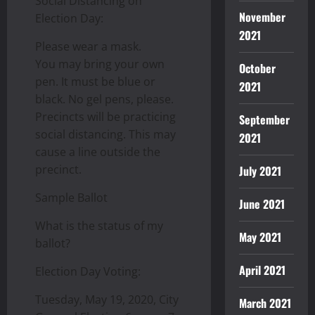
Social Distancing on
November
Election Day:
2021
Please wear a mask.
You may bring your own
October
pen. It must be blue or
2021
black. No gel pens, please.
Precincts will be practicing
September
social distancing. This may
2021
cause a line outside the
precinct.
July 2021
Sample Ballot
June 2021
What is the status of my
May 2021
ballot?
April 2021
Election Day Voting:
Tuesday, May 19, 2020, City
March 2021