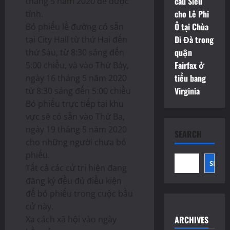
càu Siêu
tháng 5 năm 2020 để được
cho Lê Phi
tính.
Ô tại Chùa
Bỏ phiếu lề đường có sẵn
Di Đà trong
tại City Hall từ thứ Hai đến
quận
thứ Sáu, từ 8:30 sáng đến
Fairfax ở
5:00 chiều, và vào Thứ Bảy,
tiểu bang
ngày 16 tháng 5 năm 2020
Virginia
từ 8:30 sáng đến 5:00 chiều
Bỏ phiếu trực tiếp tại khu
vực sẽ có sẵn vào Thứ Ba,
ngày 19 tháng 5 năm 2020
SEARCH
cho những người chưa bỏ
phiếu.
SEAR
Tất cả các cử tri hiện đang
đăng ký đều đủ điều kiện
để bỏ phiếu trong cuộc bầu
cử này.
Xa cách xã hội vào ngày
ARCHIVES