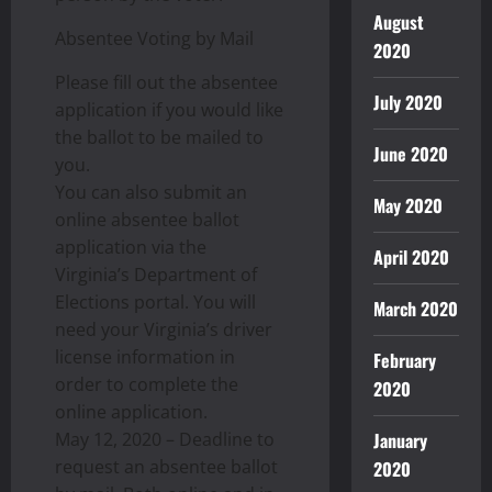
August
Absentee Voting by Mail
2020
Please fill out the absentee
July 2020
application if you would like
the ballot to be mailed to
June 2020
you.
You can also submit an
May 2020
online absentee ballot
application via the
April 2020
Virginia’s Department of
Elections portal. You will
March 2020
need your Virginia’s driver
license information in
February
order to complete the
2020
online application.
May 12, 2020 – Deadline to
January
request an absentee ballot
2020