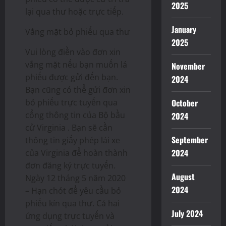
2025
lại qua thư hoặc trực tiếp.
January
Vắng mặt bỏ phiếu qua thư
2025
Vui lòng điền vào đơn xin
vắng mặt nếu bạn muốn lá
November
phiếu được gửi đến bạn.
2024
Bạn cũng có thể gửi đơn xin
bỏ phiếu trực tuyến qua
October
cổng thông tin của Bộ bầu
2024
cử Virginia . Bạn sẽ cần
September
thông tin giấy phép lái xe
2024
của Virginia để hoàn thành
đơn đăng ký trực tuyến.
August
Ngày 12 tháng 5 năm 2020
2024
– Hạn chót để yêu cầu bỏ
phiếu kín qua thư. Cả hai
July 2024
ứng dụng trực tuyến và