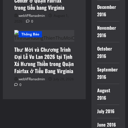
Center ở Quận Fairfax
December
trong tiểu bang Virginia
2016
webVFRanadmin
August 1,
2026
0
Events
Sinh Hoạt
November
Thông Báo
2016
October
Thư Mời và Chương Trình
2016
Đại Lễ Vu Lan 2026 tại Tịnh
Xá Hưong Thiền trong Quận
September
Fairfax ở Tiểu Bang Virginia
2016
webVFRanadmin
July 28, 2026
0
August
2016
July 2016
June 2016