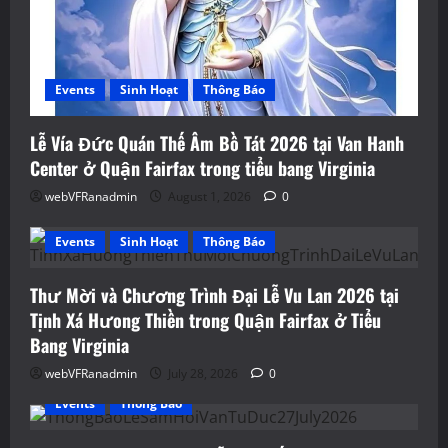
Events
Sinh Hoạt
Thông Báo
Lễ Vía Đức Quán Thế Âm Bồ Tát 2026 tại Van Hanh
Center ở Quận Fairfax trong tiểu bang Virginia
webVFRanadmin
August 1, 2026
0
Events
Sinh Hoạt
Thông Báo
Thư Mời và Chương Trình Đại Lễ Vu Lan 2026 tại
Tịnh Xá Hưong Thiền trong Quận Fairfax ở Tiểu
Bang Virginia
webVFRanadmin
July 28, 2026
0
Events
Thông Báo