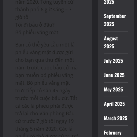
2025
năm 2020, Tổng tuyển cử
thành phố 6 giờ sáng – 7
September
giờ tối
2025
Tôi đi bầu ở đâu?
Bỏ phiếu vắng mặt:
August
Bạn có thể yêu cầu một lá
2025
phiếu vắng mặt được gửi
cho bạn qua thư đến một
July 2025
năm trước cuộc bầu cử mà
June 2025
bạn muốn bỏ phiếu vắng
mặt. Bỏ phiếu vắng mặt
May 2025
trực tiếp có sẵn 45 ngày
trước mỗi cuộc bầu cử. Tất
April 2025
cả các lá phiếu phải được
trả lại cho Văn phòng Bầu
March 2025
cử trước 7 giờ tối ngày 19
tháng 5 năm 2020. Các lá
February
phiếu có thể được cử tri trả