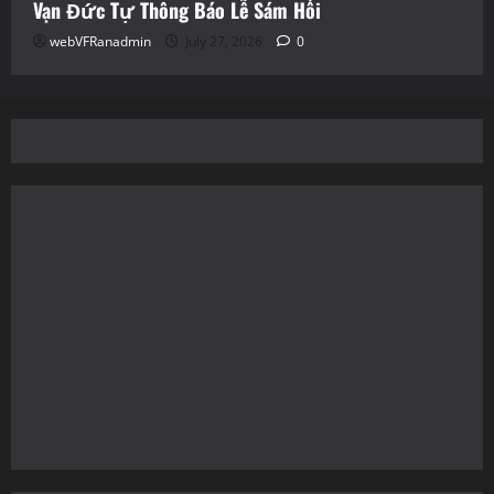
Vạn Đức Tự Thông Báo Lễ Sám Hối
webVFRanadmin
July 27, 2026
0