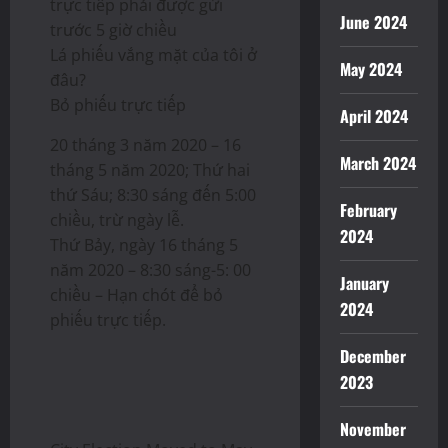
trực tiếp phải được gửi
June 2024
trước 5 giờ chiều
Lá phiếu vắng mặt của tôi ở
May 2024
đâu?
Bỏ phiếu trực tiếp
April 2024
20 tháng 3 năm 2020 – 16
March 2024
tháng 5 năm 2020; Thứ hai
thứ Sáu; 8:30 sáng đến 5:00
February
chiều, trừ ngày lễ.
2024
Thứ Bảy, ngày 16 tháng 5
năm 2020 – 8:30 sáng-5: 00
January
chiều – Hạn chót để bỏ
2024
phiếu trực tiếp.
December
2023
November