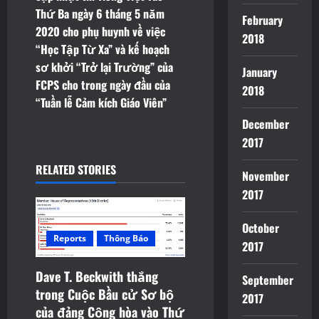
Thứ Ba ngày 6 tháng 5 năm
a
February
2020 cho phụ huynh về việc
2018
v
“Học Tập Từ Xa” và kế hoạch
sơ khởi “Trở lại Trường” của
January
i
FCPS cho trong ngày đầu của
2018
“Tuần lễ Cảm kích Giáo Viên”
g
December
a
2017
t
RELATED STORIES
November
2017
i
o
October
Reports
Thông Báo
2017
n
Dave T. Beckwith thắng
September
trong Cuộc Bầu cử Sơ bộ
2017
của đảng Cộng hòa vào Thứ