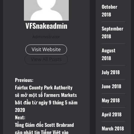
October
2018
VFSnakeadmin
September
2018
Administrator
Visit Website
August
2018
View All Posts
July 2018
P
Previous:
June 2018
Fairfax County Park Authority
o
sẽ mở một số Farmers Markets
May 2018
bắt đầu từ ngày 9 tháng 5 năm
s
2020
April 2018
t
Next:
Tổng Giám đốc Scott Brabrand
March 2018
n
cập nhật tin Tiếng Việt vào