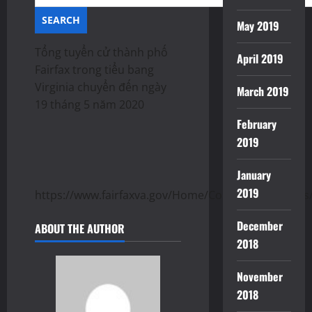
May 2019
Tổng tuyển cử thành phố
April 2019
Fairfax trong tiểu bang
Virginia chuyển đến ngày
March 2019
19 tháng 5 năm 2020
February
2019
January
2019
https://www.fairfaxva.gov/Home/Components/News
December
ABOUT THE AUTHOR
2018
November
2018