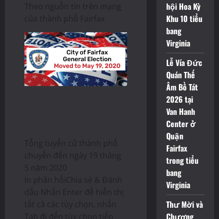
hội Hoa Kỳ
Theo nguồn tin trên mạng
Khu 10 tiểu
của thành phố Fairfax
bang
Virginia
Lễ Vía Đức
Quán Thế
Âm Bồ Tát
2026 tại
Van Hanh
Center ở
Quận
Tổng tuyển cử thành phố
Fairfax
chuyển đến ngày 19 tháng
trong tiểu
5 năm 2020
bang
In phản hồiChia sẻ & Đánh
Virginia
dấu Nhấn Enter để hiển thị
Thư Mời và
tất cả các tùy chọn, nhấn
Chương
Tab đi đến tùy chọn tiếp