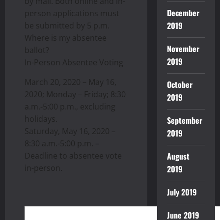
by mail. Both online and in-
December
person applications must
2019
be submitted by 5 p.m.
Where is my absentee
November
ballot?
2019
In-Person Absentee Voting
March 20, 2020 – May 16,
October
2020; Monday – Friday; 8:30
2019
a.m.-5:00 p.m., excluding
holidays.
September
Saturday, May 16, 2020 –
2019
8:30 a.m.-5:00 p.m. –
Deadline to absentee vote
August
in-person.
2019
July 2019
June 2019