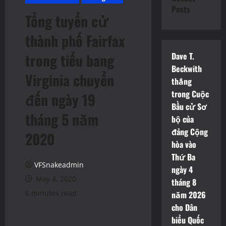
Posts
Tổng tuyển cử
thành phố Fairfax
trong tiểu bang
Dave T.
Beckwith
Virginia chuyển
thắng
trong Cuộc
đến ngày 19
Bầu cử Sơ
tháng 5 năm
bộ của
đảng Cộng
2020
hòa vào
Thứ Ba
VFSnakeadmin
ngày 4
May 4, 2020
tháng 8
6 minutes read
năm 2026
cho Dân
biểu Quốc