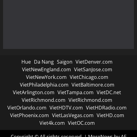
Hue
Da Nang
Saigon
VietDenver.com
VietNewEngland.com
VietSanJose.com
VietNewYork.com
VietChicago.com
VietPhiladelphia.com
VietBaltimore.com
VietArlington.com
VietTampa.com
VietDC.net
VietRichmond.com
VietRichmond.com
VietOrlando.com
VietHDTV.com
VietHDRadio.com
VietPhoenix.com
VietLasVegas.com
VietHD.com
Viet4k.com
VietOC.com
Copyright © All rights reserved.
|
MoreNews
by AF