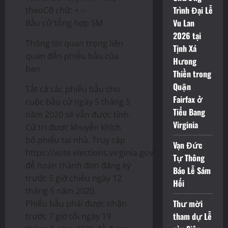
Trình Đại Lễ
theoCỡ chữ: + –
Vu Lan
Bầu cử tổng hợp SM
2026 tại
Thông tin quan trọng liên
Tịnh Xá
quan đến phiếu bầu của
Hưong
bạn
Thiền trong
Quận
Tất cả các phiếu bầu cho
Fairfax ở
cuộc bầu cử ngày 5 tháng 5
Tiểu Bang
năm 2020 sẽ vẫn được tính.
Virginia
Cử tri được khuyến khích
bỏ phiếu tại nhà. Truy cập
Vạn Đức
https://vote.elections.virginia.gov/
Tự Thông
để hoàn thành đơn đăng ký
Báo Lễ Sám
trước 5 giờ chiều ngày 12
Hối
tháng 5 năm 2020.
Thư mời
Phiếu bầu phải được nhận
tham dự Lễ
trước 7 giờ tối ngày 19