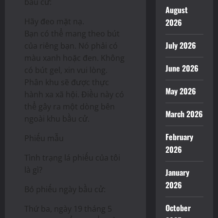
bầu cử:
August
Hãy đeo mặt nạ.
2026
Bạn có thể mang theo bút
July 2026
của riêng bạn. Nó phải có
màu xanh hoặc đen. Không
June 2026
có bút gel, xin vui lòng.
Phân khu sẽ được thực
May 2026
hành xa xã hội. Điều này có
thể gây ra một dòng bên
March 2026
ngoài khu bầu cử.
February
Phiếu mẫu
2026
Tình trạng lá phiếu của tôi
là gì?
January
2026
Bỏ phiếu ngày bầu cử:
October
Thứ ba, ngày 19 tháng 5