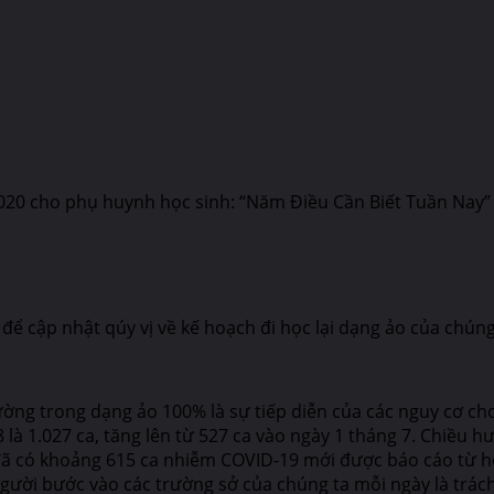
2020 cho phụ huynh học sinh: “Năm Điều Cần Biết Tuần Nay”
để cập nhật qúy vị về kế hoạch đi học lại dạng ảo của chúng
i trường trong dạng ảo 100% là sự tiếp diễn của các nguy cơ
 là 1.027 ca, tăng lên từ 527 ca vào ngày 1 tháng 7. Chiều
đã có khoảng 615 ca nhiễm COVID-19 mới được báo cáo từ hô
gười bước vào các trường sở của chúng ta mỗi ngày là trách 