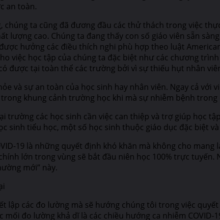
c an toàn.
g, chúng ta cũng đã đương đầu các thử thách trong việc thự
hất lượng cao. Chúng ta đang thấy con số giáo viên sẵn sàn
 được hưởng các điều thích nghi phù hợp theo luật American 
 cho việc học tập của chúng ta đặc biệt như các chương trìn
 được tại toàn thể các trường bởi vì sự thiếu hụt nhân viên
e và sự an toàn của học sinh hay nhân viên. Ngay cả với vi
ác trong khung cảnh trường học khi mà sự nhiễm bệnh trong 
lại trường các học sinh cần việc can thiệp và trợ giúp học tậ
học sinh tiểu học, một số học sinh thuộc giáo dục đặc biệt v
COVID-19 là những quyết định khó khăn mà không cho mang lạ
 chính lớn trong vùng sẽ bắt đầu niên học 100% trực tuyến. 
thường mới” này.
ại
ết lập các đo lường mà sẽ hướng chúng tôi trong việc quyết
c mối đo lường khả dĩ là các chiều hướng ca nhiễm COVID-19