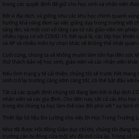
trong các quyết định để giữ cho học sinh và nhân viên đượ
Bởi vì đại dịch, và giống như các khu học chính quanh vùn
hưởng khả năng đem lại việc giảng dạy trong trường với c
tăng lên, và một con số tăng cao từ các giáo viên xin phép
nhiều nguy cơ với COVID-19. Kết quả là, các lớp học khiến
và AP và nhiều môn tự chọn khác sẽ không thể nhất quán có
Cuối cùng, chúng ta sẽ không muốn làm tổn hại đến sức khỏ
thử thách bảo vệ học sinh, giáo viên và các nhân viên kh
Nếu tình trạng y tế cải thiện, chúng tôi sẽ trước hết mang 
sinh trở lại trường càng sớm càng tốt, có thể bắt đầu với 
Tất cả các quyết định chúng tôi đang làm bởi vì đại dịch 
nhân viên và các gia đình. Cho đến nay, tất cả các khu học
trong khi chúng ta học làm thế nào đối phó với “ sự bình 
Thiết lập Số liệu Đo Lường cho việc Đi Học Trong Trường L
Như đã được Hội đồng Giáo dục chỉ thị, chúng tôi đang thi
trường cần bị đóng cửa một khi đã mở cửa lại. Trong số cá