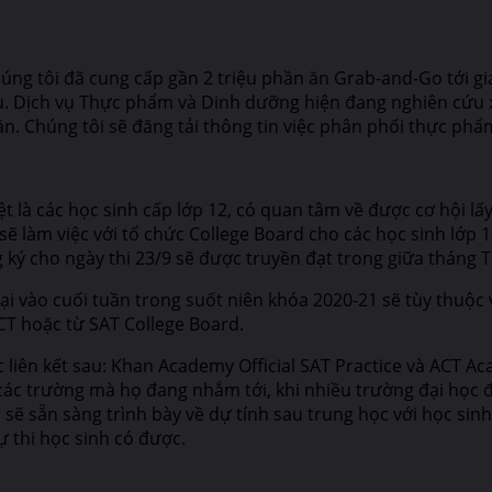
úng tôi đã cung cấp gần 2 triệu phần ăn Grab-and-Go tới gi
u. Dịch vụ Thực phẩm và Dinh dưỡng hiện đang nghiên cứu 
 ăn. Chúng tôi sẽ đăng tải thông tin việc phân phối thực ph
iệt là các học sinh cấp lớp 12, có quan tâm về được cơ hội l
 làm việc với tổ chức College Board cho các học sinh lớp 12
 ký cho ngày thi 23/9 sẽ được truyền đạt trong giữa tháng 
tại vào cuối tuần trong suốt niên khóa 2020-21 sẽ tùy thuộc 
ACT hoặc từ SAT College Board.
ác liên kết sau: Khan Academy Official SAT Practice và ACT A
 các trường mà họ đang nhắm tới, khi nhiều trường đại học đ
sẽ sẵn sàng trình bày về dự tính sau trung học với học sinh
ự thi học sinh có được.