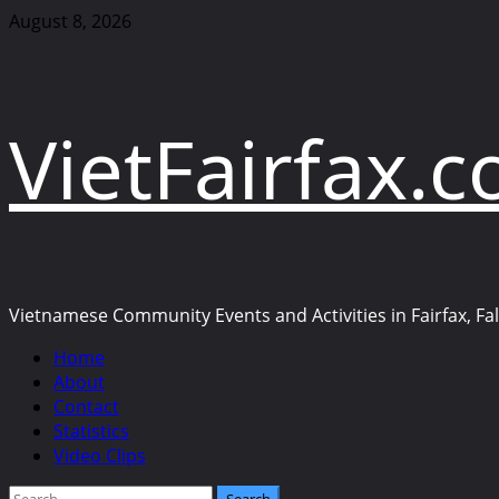
Skip
August 8, 2026
to
content
VietFairfax.
Vietnamese Community Events and Activities in Fairfax, Fall
Primary
Home
Menu
About
Contact
Statistics
Video Clips
Search