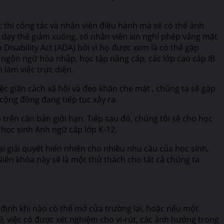
c thi công tác và nhân viên điều hành mà sẽ có thể ảnh
g dạy thế giảm xuống, số nhân viên xin nghỉ phép vắng mặt
Disability Act (ADA) bởi vì họ được xem là có thể gặp
h ngôn ngữ hòa nhập, học tập nâng cấp, các lớp cao cấp IB
 làm việc trực diện.
ệc giãn cách xã hội và đeo khăn che mặt , chúng ta sẽ gặp
cộng đồng đang tiếp tục xảy ra.
p trên căn bản giới hạn. Tiếp sau đó, chúng tôi sẽ cho học
à học sinh Anh ngữ cấp lớp K-12.
i giải quyết hiển nhiên cho nhiều nhu cầu của học sinh,
Niên khóa này sẽ là một thử thách cho tất cả chúng ta
 định khi nào có thể mở cửa trường lại, hoặc nếu một
, việc có được xét nghiệm cho vi-rút, các ảnh hưởng trong