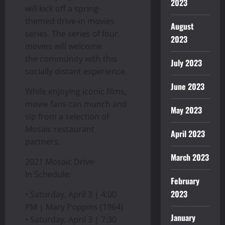
2023
will kick off a spring-
themed drive-in movies
August
series. The series of four
2023
movies will welcome
the community with this
July 2023
socially distant experience.
June 2023
While enjoying iconic films,
movie fans can munch and
May 2023
sip from a selection of
Mosaic restaurant
April 2023
partners.
March 2023
2021 Mosaic Drive-
In Schedule:
February
2023
• Saturday, April 3 | 4:00
PM | Mary Poppins (1964)
January
• Saturday, April 3 | 7:30