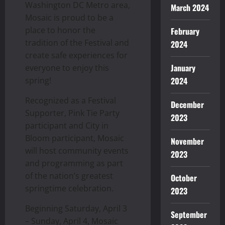
Washington DC Metro area,
March 2024
Mosaic is proud to be a
place to honor the
February
tradition of the Festival and
2024
create safe experiences for
January
everyone to enjoy this
spring!
2024
Recognized as a Festival
December
Supporter, Pink Tie Party
2023
participant and City in
Bloom participant, Mosaic
November
will host community events
2023
and programming as part
of the nation’s greatest
October
springtime celebration.
2023
Beginning Saturday, April 3
September
– Sunday, April 4, Mosaic