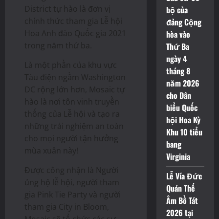
District tự hào là đơn vị
bộ của
chính thức tham gia Lễ hội
đảng Cộng
Hoa Anh đào Quốc gia 2021
hòa vào
trong năm thứ ba.
Thứ Ba
ngày 4
Là một phần của khu vực
tháng 8
Tàu điện ngầm Washington
năm 2026
DC rộng lớn hơn, Mosaic tự
cho Dân
hào là nơi tôn vinh truyền
biểu Quốc
thống của Lễ hội và tạo ra
hội Hoa Kỳ
những trải nghiệm an toàn
Khu 10 tiểu
cho mọi người tận hưởng
bang
mùa xuân này!
Virginia
Được công nhận là Người
Lễ Vía Đức
ủng hộ lễ hội, người tham
Quán Thế
gia Pink Tie Party và người
Âm Bồ Tát
tham gia City in Bloom,
2026 tại