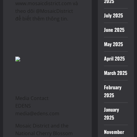
2025
www.mosaicdistrict.com và
theo dõi @MosaicDistrict
July 2025
để biết thêm thông tin.
June 2025
May 2025
April 2025
March 2025
February
2025
Media Contact
EDENS
January
media@edens.com
2025
Mosaic District and the
November
National Cherry Blossom