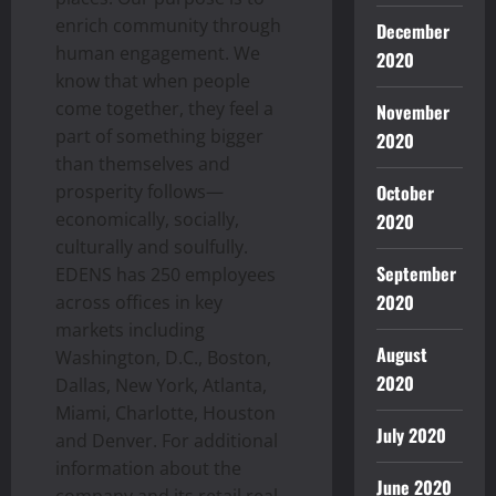
enrich community through
December
human engagement. We
2020
know that when people
come together, they feel a
November
part of something bigger
2020
than themselves and
prosperity follows—
October
economically, socially,
2020
culturally and soulfully.
September
EDENS has 250 employees
2020
across offices in key
markets including
August
Washington, D.C., Boston,
2020
Dallas, New York, Atlanta,
Miami, Charlotte, Houston
July 2020
and Denver. For additional
information about the
June 2020