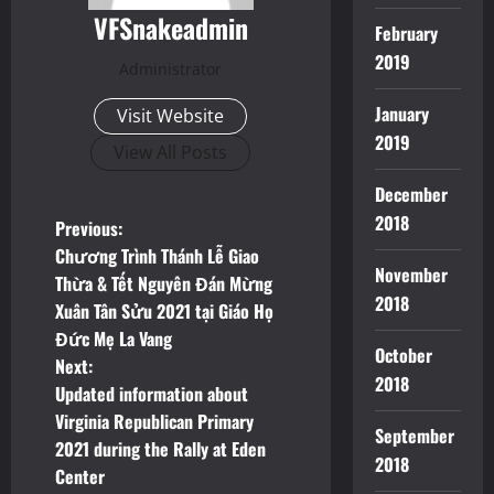
VFSnakeadmin
February
2019
Administrator
January
Visit Website
2019
View All Posts
December
2018
P
Previous:
Chương Trình Thánh Lễ Giao
o
November
Thừa & Tết Nguyên Đán Mừng
2018
Xuân Tân Sửu 2021 tại Giáo Họ
s
Đức Mẹ La Vang
October
t
Next:
2018
Updated information about
n
Virginia Republican Primary
September
2021 during the Rally at Eden
a
2018
Center