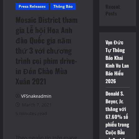
Recent
Press Releases
Thông Báo
Posts
Mosaic District tham
gia Lễ hội Hoa Anh
đào Quốc gia năm
Vạn Đức
thứ 3 với chương
Tự Thông
Báo Khai
trình coi phim drive-
Kinh Vu Lan
in Đón Chào Mùa
Báo Hiếu
Xuân 2021
2026
Donald S.
VFSnakeadmin
Beyer, Jr.
March 7, 2021
thắng với
5 minutes read
67.60% số
phiếu trong
Cuộc Bầu
Theo nguồn tin trên mạng