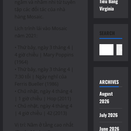
Tiểu Bang
ngẫm và nhâm nhi từ tuyển
Virginia
tập các đối tác của nhà
hàng Mosaic.
Lịch trình lái vào Mosaic
SEARCH
năm 2021:
• Thứ bảy, ngày 3 tháng 4 |
Search
4 giờ chiều | Mary Poppins
(1964)
• Thứ bảy, ngày 3 tháng 4 |
7:30 tối | Ngày nghỉ của
ARCHIVES
Ferris Bueller (1986)
• Chủ nhật, ngày 4 tháng 4
August
| 1 giờ chiều | Hop (2011)
2026
• Chủ nhật, ngày 4 tháng 4
| 4 giờ chiều | 42 (2013)
July 2026
Vị trí: Nằm ở tầng cao nhất
June 2026