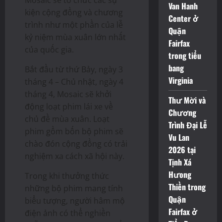
Mosaic sẽ tổ chức các sự
Van Hanh
kiện cộng đồng và chương
Center ở
trình như một phần của lễ
Quận
kỷ niệm mùa xuân lớn nhất
Fairfax
của quốc gia.
trong tiểu
bang
Bắt đầu từ thứ Bảy, ngày 3
Virginia
tháng 4 – Chủ nhật, ngày 4
tháng 4, Mosaic sẽ khởi
Thư Mời và
động loạt phim lái xe về
Chương
chủ đề mùa xuân. Loạt
Trình Đại Lễ
phim gồm bốn bộ phim sẽ
Vu Lan
chào đón cộng đồng có trải
2026 tại
nghiệm xa cách xã hội này.
Tịnh Xá
Hưong
Trong khi thưởng thức
Thiền trong
những bộ phim mang tính
Quận
biểu tượng, người hâm mộ
Fairfax ở
điện ảnh có thể nghiền