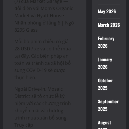
(7) của Market Garage —
đối diện với Mom’s Organic
May 2026
Market và Hyatt House.
Nhận phòng ở tầng 6 | Ngõ
March 2026
8295 Glass
February
Mỗi bộ phim chiếu có giá
2026
28 USD / xe và có thể mua
tại đây. Các biện pháp an
January
toàn và tránh xa xã hội bổ
2026
sung COVID-19 sẽ được
thực hiện.
October
2025
Ngoài Drive-In, Mosaic
District sẽ tổ chức lễ kỷ
September
niệm với các chương trình
2025
khuyến mãi và chương
trình mùa xuân bổ sung.
August
Truy cập