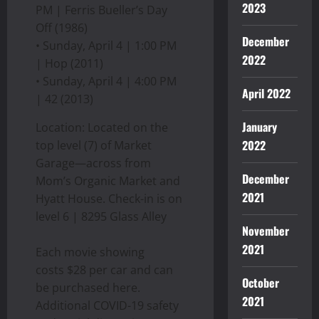
2023
PM | Ferris Bueller’s Day
Off (1986)
December
• Sunday, April 4 | 1:00 PM
2022
| Hop (2011)
• Sunday, April 4 | 4:00 PM
April 2022
| 42 (2013)
January
Location: Located on the
2022
top level (7) of Market
Garage—across from
December
Mom’s Organic Market and
2021
Hyatt House. Check-in is on
level 6 | 8295 Glass Alley
November
2021
Each movie showing
costs $28 per car and can
October
be purchased here.
2021
Additional COVID-19 safety