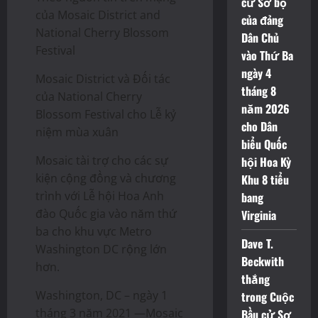
cử Sơ bộ
của Mosaic District and
của đảng
National Cherry Blossom
Dân Chủ
Festival
vào Thứ Ba
ngày 4
Mosaic District và Đối tác
tháng 8
của National Cherry
năm 2026
Blossom Festival cho Lễ kỷ
cho Dân
niệm mùa xuân
biểu Quốc
Mosaic tài trợ cho các sự
hội Hoa Kỳ
kiện cộng đồng và chương
Khu 8 tiểu
trình với Lễ hội Hoa Anh
bang
đào Quốc gia vào năm thứ
Virginia
ba cho khu vực Metro
Dave T.
Washington DC rộng lớn
Beckwith
hơn.
thắng
Washington, DC – ngày 1
trong Cuộc
tháng 3 năm 2021 —Mosaic
Bầu cử Sơ