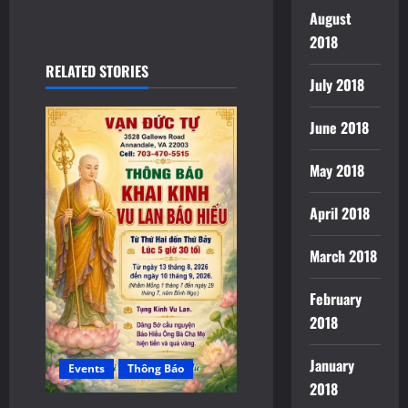
v
August
2018
i
RELATED STORIES
g
July 2018
a
June 2018
t
May 2018
i
April 2018
o
March 2018
n
February
2018
January
Events
Thông Báo
2018