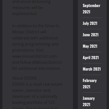
and social distancing
September
measures will be
2021
implemented.
July 2021
In addition to the Drive-In,
Mosaic District will
June 2021
celebrate with additional
spring programming and
May 2021
promotions. Visit
www.mosaicdistrict.com
April 2021
and follow @MosaicDistrict
for additional information.
March 2021
About EDENS
February
EDENS is a retail real estate
2021
owner, operator and
developer of a nationally
January
leading portfolio of 125
2021
places. Our purpose is to