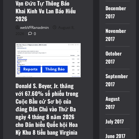
Vạn Đức Tự Thông Báo
December
Khai Kinh Vu Lan Báo Hiếu
2017
2026
webVFRanadmin
August 8,
November
2026
0
2017
October
2017
Reports
Thông Báo
September
2017
Donald S. Beyer, Jr. thắng
với 67.60% số phiếu trong
August
Cuộc Bầu cử Sơ bộ của
2017
đảng Dân Chủ vào Thứ Ba
ngày 4 tháng 8 năm 2026
July 2017
cho Dân biểu Quốc hội Hoa
Kỳ Khu 8 tiểu bang Virginia
June 2017