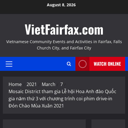
Skip
August 8, 2026
to
content
VietFairfax.com
Vietnamese Community Events and Activities in Fairfax, Falls
Church City, and Fairfax City
WATCH ONLINE
Primary
Menu
Home
2021
March
7
Mosaic District tham gia Lễ hội Hoa Anh đào Quốc
gia năm thứ 3 với chương trình coi phim drive-in
Đón Chào Mùa Xuân 2021