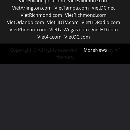
VietPhiladelphia.com
VietBaltimore.com
VietArlington.com
VietTampa.com
VietDC.net
VietRichmond.com
VietRichmond.com
VietOrlando.com
VietHDTV.com
VietHDRadio.com
VietPhoenix.com
VietLasVegas.com
VietHD.com
Viet4k.com
VietOC.com
Copyright © All rights reserved.
|
MoreNews
by AF
themes.