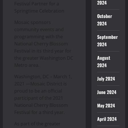
2024
Festival Partner for a
Springtime Celebration
October
Mosaic sponsors
2024
community events and
programming with the
September
National Cherry Blossom
2024
Festival in its third year for
August
the greater Washington DC
2024
Metro area.
Washington, DC – March 1,
July 2024
2021 —Mosaic District is
proud to be an official
June 2024
participant of the 2021
National Cherry Blossom
May 2024
Festival for a third year.
April 2024
As part of the greater