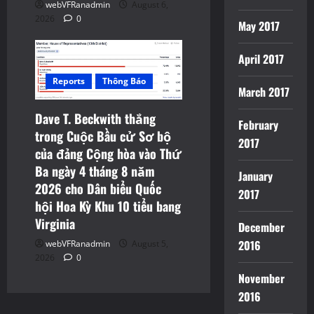
webVFRanadmin
August 6,
2026
0
May 2017
April 2017
Reports
Thông Báo
March 2017
Dave T. Beckwith thắng
February
trong Cuộc Bầu cử Sơ bộ
2017
của đảng Cộng hòa vào Thứ
Ba ngày 4 tháng 8 năm
January
2026 cho Dân biểu Quốc
2017
hội Hoa Kỳ Khu 10 tiểu bang
Virginia
December
2016
webVFRanadmin
August 5,
2026
0
November
2016