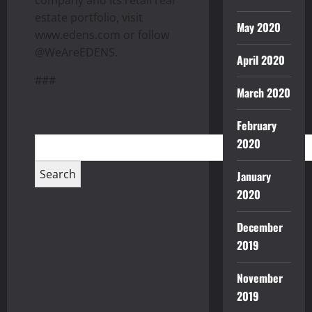
company and its retail real
estate portfolio, visit
May 2020
www.edens.com or follow
@WeAreEDENS.
April 2020
###
March 2020
February
2020
January
2020
December
2019
November
2019