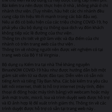
Bài kiểm tra nên được thực hiện ở nhà , không phải ở chi
nhánh thư viện. (Tuy nhiên, hầu hết các chi nhánh đều
cung cấp tín hiệu Wi-Fi mạnh trong các bãi đậu xe).
Nếu ai đó có biểu hiện của các triệu chứng COVID-19, họ
phải yêu cầu bộ dụng cụ thông qua dịch vụ đón khách
không tiếp xúc lề đường của thư viện .
Thông tin chi tiết về giờ làm việc và địa điểm của chi
nhánh có trên trang web của thư viện .
Thông tin về những người nên được xét nghiệm có tại
trang web của Bộ Y tế Virginia .
Bộ dụng cụ Kiểm tra tại nhà Thẻ kháng nguyên
BinaxNOW COVID-19 hầu như được hướng dẫn bởi một
giám sát viên từ xa được đào tạo; Diễn viên có sẵn nói
tiếng Anh và tiếng Tây Ban Nha. Các bài kiểm tra yêu cầu
kết nối internet, thiết bị hỗ trợ internet (máy tính, điện
thoại di động hoặc máy tính bảng) với webcam hoặc máy
ảnh mặt trước, micrô, loa và trình duyệt web được hỗ trợ
và ID ảnh hợp lệ để xuất trình giám thị. Thông tin về các
trình duyệt được hỗ trợ có sẵn tại trang web này .