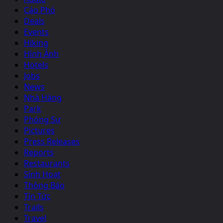
Cáo Phó
Deals
Events
Hiking
Hình Ảnh
Hotels
Jobs
News
Nhà Hàng
Park
Phóng Sự
Pictures
Press Releases
Reports
Restaurants
Sinh Hoạt
Thông Báo
Tin Tức
Trails
Travel