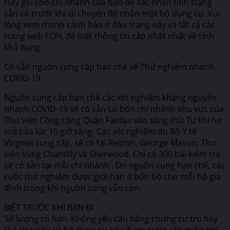
Hãy gọi cho chi nhánh của bạn để xác nhận tình trạng
sẵn có trước khi di chuyển để nhận một bộ dụng cụ. Vui
lòng xem thanh cảnh báo ở đầu trang này và tất cả các
trang web FCPL để biết thông tin cập nhật nhất về tính
khả dụng.
Có sẵn nguồn cung cấp hạn chế về Thử nghiệm nhanh
COVID-19
Nguồn cung cấp hạn chế các xét nghiệm kháng nguyên
nhanh COVID-19 sẽ có sẵn tại bốn chi nhánh khu vực của
Thư viện Công cộng Quận Fairfax vào sáng thứ Tư khi họ
mở cửa lúc 10 giờ sáng. Các xét nghiệm do Bộ Y tế
Virginia cung cấp, sẽ có tại Reston, George Mason, Thư
viện vùng Chantilly và Sherwood. Chỉ có 300 bài kiểm tra
sẽ có sẵn tại mỗi chi nhánh . Do nguồn cung hạn chế, các
cuộc thử nghiệm được giới hạn ở bốn bộ cho mỗi hộ gia
đình trong khi nguồn cung vẫn còn.
BIẾT TRƯỚC KHI BẠN ĐI
Số lượng có hạn. Không yêu cầu bằng chứng cư trú hay
thẻ thư viện và bộ dụng cụ này được cung cấp miễn phí.