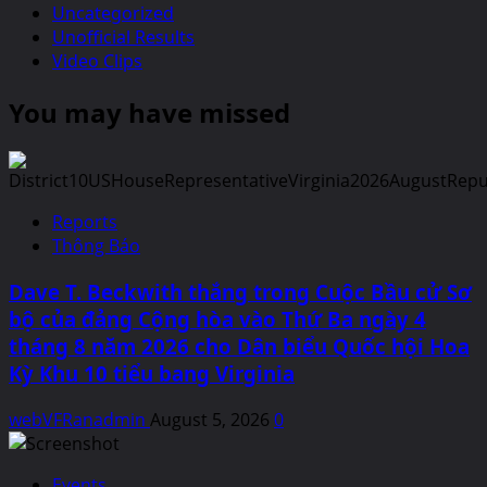
Uncategorized
Unofficial Results
Video Clips
You may have missed
Reports
Thông Báo
Dave T. Beckwith thắng trong Cuộc Bầu cử Sơ
bộ của đảng Cộng hòa vào Thứ Ba ngày 4
tháng 8 năm 2026 cho Dân biểu Quốc hội Hoa
Kỳ Khu 10 tiểu bang Virginia
webVFRanadmin
August 5, 2026
0
Events