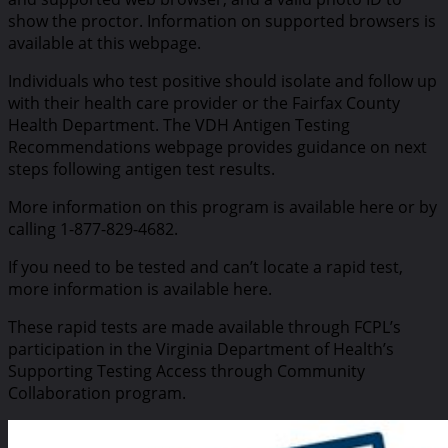
show the proctor. Information on supported browsers is
available at this webpage.
Individuals who test positive should isolate and follow up
with their health care provider or the Fairfax County
Health Department. The VDH Antigen Testing
Recommendations webpage provides guidance on next
steps following antigen test results.
More information on this program is available here or by
calling 1-877-829-4682.
If you need to be tested and can’t locate a rapid test,
more information is available here.
These rapid tests are made available through FCPL’s
participation in the Virginia Department of Health’s
Supporting Testing Access through Community
Collaboration program.