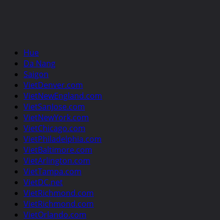
Hue
Da Nang
Saigon
VietDenver.com
VietNewEngland.com
VietSanJose.com
VietNewYork.com
VietChicago.com
VietPhiladelphia.com
VietBaltimore.com
VietArlington.com
VietTampa.com
VietDC.net
VietRichmond.com
VietRichmond.com
VietOrlando.com