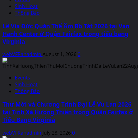
Sinh Hoạt
Thông Báo
Lễ Vía Đức Quán Thế Âm Bồ Tát 2026 tại Van
Hanh Center ở Quận Fairfax trong tiểu bang
Virginia
webVFRanadmin
August 1, 2026
0
Events
Sinh Hoạt
Thông Báo
Thư Mời và Chương Trình Đại Lễ Vu Lan 2026
tại Tịnh Xá Hưong Thiền trong Quận Fairfax ở
Tiểu Bang Virginia
webVFRanadmin
July 28, 2026
0