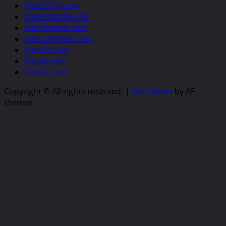
VietHDTV.com
VietHDRadio.com
VietPhoenix.com
VietLasVegas.com
VietHD.com
Viet4k.com
VietOC.com
Copyright © All rights reserved.
|
MoreNews
by AF
themes.