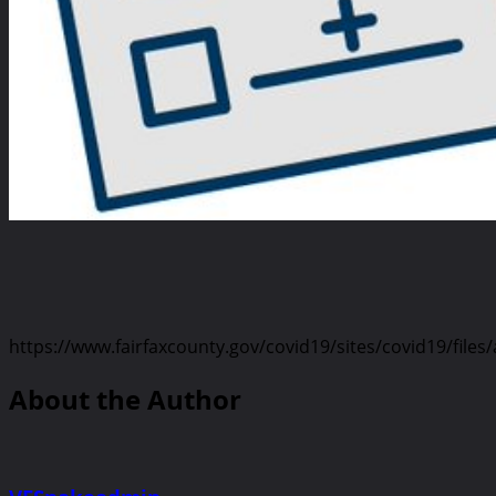
https://www.fairfaxcounty.gov/covid19/sites/covid19/fi
About the Author