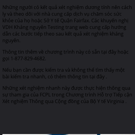
Những người có kết quả xét nghiệm dương tính nên cách
ly và theo dõi với nhà cung cấp dịch vụ chăm sóc sức
khỏe của họ hoặc Sở Y tế Quận Fairfax. Các khuyến nghị
VDH Kháng nguyên Testing trang web cung cấp hướng
dẫn các bước tiếp theo sau kết quả xét nghiệm kháng
nguyên.
Thông tin thêm về chương trình này có sẵn tại đây hoặc
gọi 1-877-829-4682.
Nếu bạn cần được kiểm tra và không thể tìm thấy một
bài kiểm tra nhanh, có thêm thông tin tại đây .
Những xét nghiệm nhanh này được thực hiện thông qua
sự tham gia của FCPL trong Chương trình Hỗ trợ Tiếp cận
Xét nghiệm Thông qua Cộng đồng của Bộ Y tế Virginia .