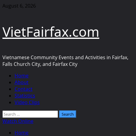
Skip
August 6, 2026
to
content
VietFairfax.com
Vietnamese Community Events and Activities in Fairfax,
Falls Church City, and Fairfax City
Primary
Home
Menu
About
Contact
Statistics
Video Clips
Search
for:
Watch Online
Home