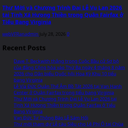
Thư Mời và Chương Trình Đại Lễ Vu Lan 2026
tại Tịnh Xá Hưong Thiền trong Quận Fairfax ở
Tiểu Bang Virginia
webVFRanadmin
July 28, 2026
0
Recent Posts
Dave T. Beckwith thắng trong Cuộc Bầu cử Sơ bộ
của đảng Cộng hòa vào Thứ Ba ngày 4 tháng 8 năm
2026 cho Dân biểu Quốc hội Hoa Kỳ Khu 10 tiểu
bang Virginia
Lễ Vía Đức Quán Thế Âm Bồ Tát 2026 tại Van Hanh
Center ở Quận Fairfax trong tiểu bang Virginia
Thư Mời và Chương Trình Đại Lễ Vu Lan 2026 tại
Tịnh Xá Hưong Thiền trong Quận Fairfax ở Tiểu
Bang Virginia
Vạn Đức Tự Thông Báo Lễ Sám Hối
Thư mời tham dự Lễ càu Siêu cho Lê Phi Ô tại Chùa