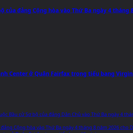
bộ của đảng Cộng hòa vào Thứ Ba ngày 4 tháng 
nh Center ở Quận Fairfax trong tiểu bang Virgin
g Cuộc Bầu cử Sơ bộ của đảng Dân Chủ vào Thứ Ba ngày 4 th
 đảng Cộng hòa vào Thứ Ba ngày 4 tháng 8 năm 2026 cho Dâ