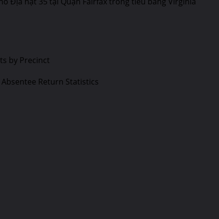
Địa hạt 35 tại Quận Fairfax trong tiểu bang Virginia
s by Precinct
: Absentee Return Statistics