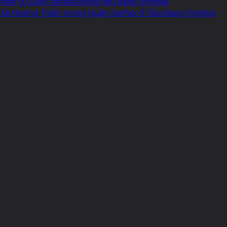
ter ở Quận Fairfax trong tiểu bang Virginia
 Xá Hưong Thiền trong Quận Fairfax ở Tiểu Bang Virginia