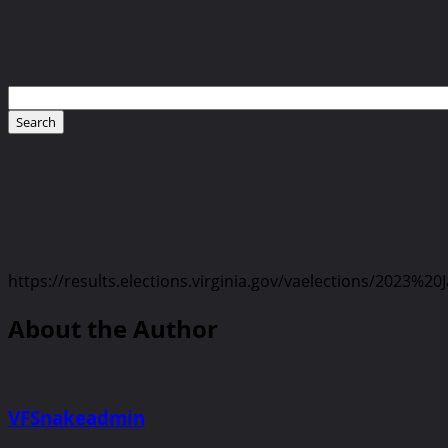
https://results.elections.virginia.gov/vaelections/2023%
About the Author
VFSnakeadmin