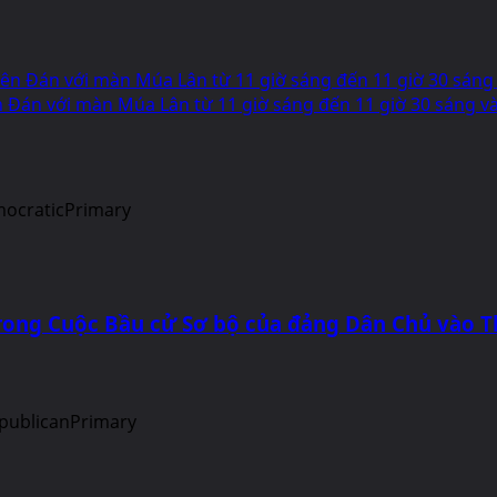
yên Đán với màn Múa Lân từ 11 giờ sáng đến 11 giờ 30 sán
 Đán với màn Múa Lân từ 11 giờ sáng đến 11 giờ 30 sáng v
u trong Cuộc Bầu cử Sơ bộ của đảng Dân Chủ vào