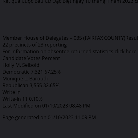
Kết quả Cuộc Bầu Cử Đặc Biệt ngày 10 tháng 1 năm 2023 cho 
Member House of Delegates – 035 (FAIRFAX COUNTY)Result
22 precincts of 23 reporting
For information on absentee returned statistics click here
Candidate Votes Percent
Holly M. Seibold
Democratic 7,321 67.25%
Monique L. Baroudi
Republican 3,555 32.65%
Write In
Write-In 11 0.10%
Last Modified on 01/10/2023 08:48 PM
Page generated on 01/10/2023 11:09 PM