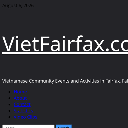
Skip
August 6, 2026
to
content
VietFairfax.
Vietnamese Community Events and Activities in Fairfax, Fall
Primary
Home
Menu
About
Contact
Statistics
Video Clips
Search