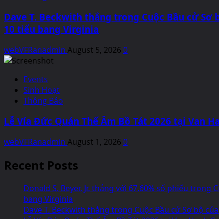
Dave T. Beckwith thắng trong Cuộc Bầu cử Sơ 
10 tiểu bang Virginia
webVFRanadmin
August 5, 2026
0
Events
Sinh Hoạt
Thông Báo
Lễ Vía Đức Quán Thế Âm Bồ Tát 2026 tại Van Ha
webVFRanadmin
August 1, 2026
0
Recent Posts
Donald S. Beyer, Jr. thắng với 67.60% số phiếu tron
bang Virginia
Dave T. Beckwith thắng trong Cuộc Bầu cử Sơ bộ của