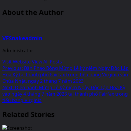
About the Author
VFSnakeadmin
Administrator
Visit Website
View All Posts
Post
Previous:
Bắn Pháo Bông Mừng Lễ kỷ niệm Ngày Độc Lập
Hoa Kỳ tại thành phố Fairfax trong tiểu bang Virginia vào
navigation
Chúa Nhật, ngày 2 tháng 7 năm 2023
Next:
Diễn hành Mừng Lễ kỷ niệm Ngày Độc Lập Hoa Kỳ
vào ngày 4 tháng 7 năm 2023 tại thành phố Fairfax trong
tiểu bang Virginia
Related Stories