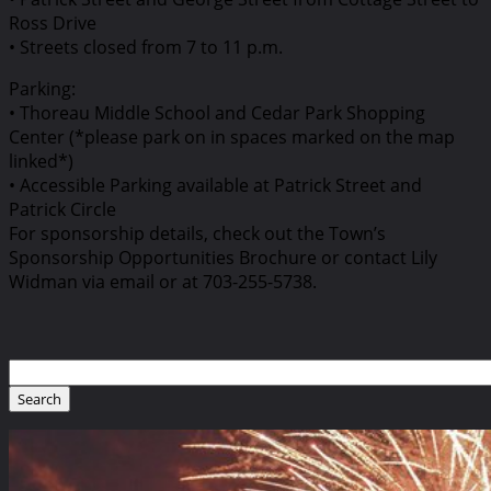
Ross Drive
• Streets closed from 7 to 11 p.m.
Parking:
• Thoreau Middle School and Cedar Park Shopping
Center (*please park on in spaces marked on the map
linked*)
• Accessible Parking available at Patrick Street and
Patrick Circle
For sponsorship details, check out the Town’s
Sponsorship Opportunities Brochure or contact Lily
Widman via email or at 703-255-5738.