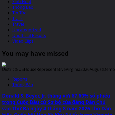
Sinh Hoạt
Thông Báo
Tin Tức
Trails
Travel
Uncategorized
Unofficial Results
Video Clips
You may have missed
Reports
Thông Báo
Donald S. Beyer, Jr. thắng với 67.60% số phiếu
trong Cuộc Bầu cử Sơ bộ của đảng Dân Chủ
vào Thứ Ba ngày 4 tháng 8 năm 2026 cho Dân
biểu Quốc hội Hoa Kỳ Khu 8 tiểu bang Virginia