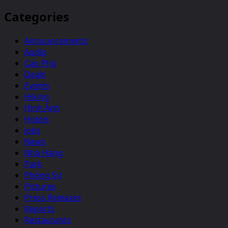
Categories
Announcements
Audio
Cáo Phó
Deals
Events
Hiking
Hình Ảnh
Hotels
Jobs
News
Nhà Hàng
Park
Phóng Sự
Pictures
Press Releases
Reports
Restaurants