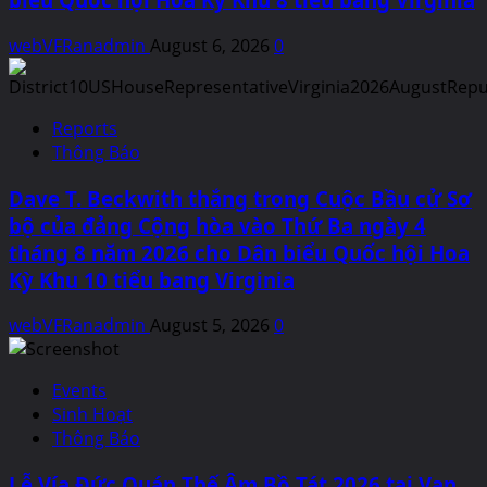
webVFRanadmin
August 6, 2026
0
Reports
Thông Báo
Dave T. Beckwith thắng trong Cuộc Bầu cử Sơ
bộ của đảng Cộng hòa vào Thứ Ba ngày 4
tháng 8 năm 2026 cho Dân biểu Quốc hội Hoa
Kỳ Khu 10 tiểu bang Virginia
webVFRanadmin
August 5, 2026
0
Events
Sinh Hoạt
Thông Báo
Lễ Vía Đức Quán Thế Âm Bồ Tát 2026 tại Van