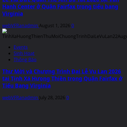
Hanh Center ở Quận Fairfax trong tiểu bang
Virginia
webVFRanadmin
August 1, 2026
0
Events
Sinh Hoạt
Thông Báo
Thư Mời và Chương Trình Đại Lễ Vu Lan 2026
tại Tịnh Xá Hưong Thiền trong Quận Fairfax ở
Tiểu Bang Virginia
webVFRanadmin
July 28, 2026
0