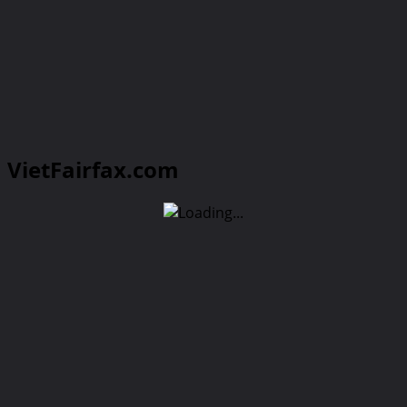
VietFairfax.com