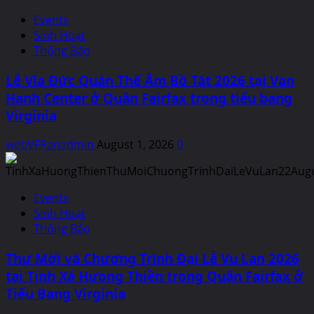
Events
Sinh Hoạt
Thông Báo
Lễ Vía Đức Quán Thế Âm Bồ Tát 2026 tại Van
Hanh Center ở Quận Fairfax trong tiểu bang
Virginia
webVFRanadmin
August 1, 2026
0
Events
Sinh Hoạt
Thông Báo
Thư Mời và Chương Trình Đại Lễ Vu Lan 2026
tại Tịnh Xá Hưong Thiền trong Quận Fairfax ở
Tiểu Bang Virginia