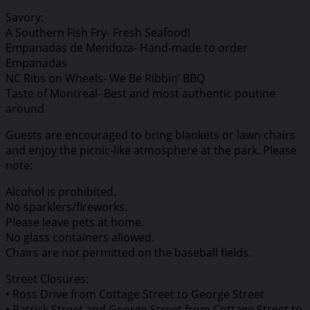
Savory:
A Southern Fish Fry- Fresh Seafood!
Empanadas de Mendoza- Hand-made to order
Empanadas
NC Ribs on Wheels- We Be Ribbin’ BBQ
Taste of Montreal- Best and most authentic poutine
around
Guests are encouraged to bring blankets or lawn chairs
and enjoy the picnic-like atmosphere at the park. Please
note:
Alcohol is prohibited.
No sparklers/fireworks.
Please leave pets at home.
No glass containers allowed.
Chairs are not permitted on the baseball fields.
Street Closures:
• Ross Drive from Cottage Street to George Street
• Patrick Street and George Street from Cottage Street to