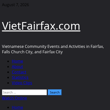
Skip
August 7, 2026
to
content
VietFairfax.com
Vietnamese Community Events and Activities in Fairfax,
Falls Church City, and Fairfax City
Primary
Home
Menu
About
Contact
Statistics
Video Clips
Search
for:
Watch Online
Home