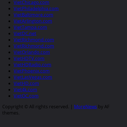
VietChicago.com
VietPhiladelphia.com
VietBaltimore.com
VietArlington.com
VietTampa.com
VietDC.net
VietRichmond.com
VietRichmond.com
VietOrlando.com
VietHDTV.com
VietHDRadio.com
VietPhoenix.com
VietLasVegas.com
VietHD.com
Viet4k.com
VietOC.com
Copyright © All rights reserved.
|
MoreNews
by AF
themes.