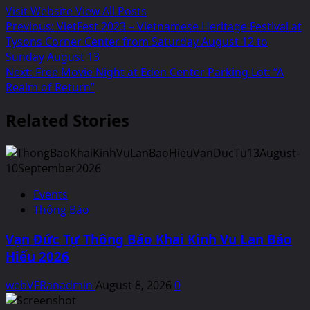
Visit Website
View All Posts
Post
Previous:
VietFest 2023 – Vietnamese Heritage Festival at
Tysons Corner Center from Saturday August 12 to
navigation
Sunday August 13
Next:
Free Movie Night at Eden Center Parking Lot: “A
Realm of Return”
Related Stories
Events
Thông Báo
Vạn Đức Tự Thông Báo Khai Kinh Vu Lan Báo
Hiếu 2026
webVFRanadmin
August 8, 2026
0