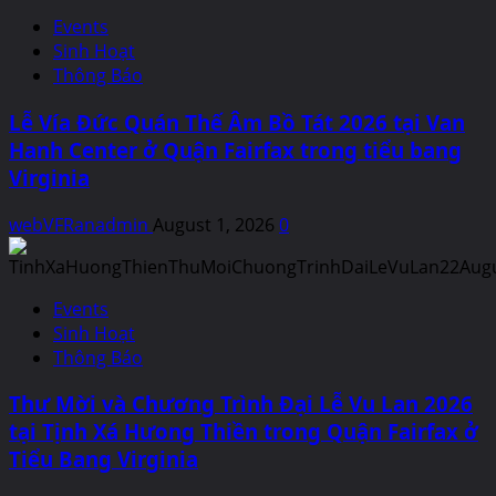
Events
Sinh Hoạt
Thông Báo
Lễ Vía Đức Quán Thế Âm Bồ Tát 2026 tại Van
Hanh Center ở Quận Fairfax trong tiểu bang
Virginia
webVFRanadmin
August 1, 2026
0
Events
Sinh Hoạt
Thông Báo
Thư Mời và Chương Trình Đại Lễ Vu Lan 2026
tại Tịnh Xá Hưong Thiền trong Quận Fairfax ở
Tiểu Bang Virginia