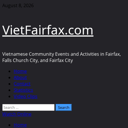
Skip
August 8, 2026
to
content
VietFairfax.com
Vietnamese Community Events and Activities in Fairfax,
Falls Church City, and Fairfax City
Primary
Home
Menu
About
Contact
Statistics
Video Clips
Search
for:
Watch Online
Home