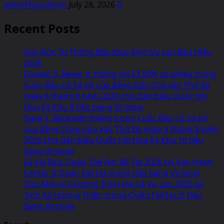
webVFRanadmin
July 28, 2026
0
Recent Posts
Vạn Đức Tự Thông Báo Khai Kinh Vu Lan Báo Hiếu
2026
Donald S. Beyer, Jr. thắng với 67.60% số phiếu trong
Cuộc Bầu cử Sơ bộ của đảng Dân Chủ vào Thứ Ba
ngày 4 tháng 8 năm 2026 cho Dân biểu Quốc hội
Hoa Kỳ Khu 8 tiểu bang Virginia
Dave T. Beckwith thắng trong Cuộc Bầu cử Sơ bộ
của đảng Cộng hòa vào Thứ Ba ngày 4 tháng 8 năm
2026 cho Dân biểu Quốc hội Hoa Kỳ Khu 10 tiểu
bang Virginia
Lễ Vía Đức Quán Thế Âm Bồ Tát 2026 tại Van Hanh
Center ở Quận Fairfax trong tiểu bang Virginia
Thư Mời và Chương Trình Đại Lễ Vu Lan 2026 tại
Tịnh Xá Hưong Thiền trong Quận Fairfax ở Tiểu
Bang Virginia