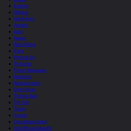
Events
Hiking
Hình Ảnh
Hotels
Jobs
News
Nhà Hàng
Park
Phóng Sự
Pictures
Press Releases
Reports
Restaurants
Sinh Hoạt
Thông Báo
Tin Tức
Trails
Travel
Uncategorized
Unofficial Results