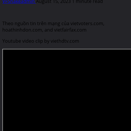
VFSnakeadmin
August 15, 2023
1 minute read
Theo nguồn tin trên mạng của vietvoters.com,
hoathinhdon.com, and vietfairfax.com
Youtube video clip by viethdtv.com