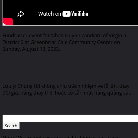
Fundraiser event for Nhan Huynh candiate of Virginia
District 9 at Greenbriar Cale Community Center on
Sunday, August 13, 2023.
Lưu ý: Chúng tôi không chịu trách nhiệm về lỗi ấn, thay
đổi giá, hàng thay thế, hoặc có sẵn mặt hàng quảng cáo.
Note: We are not responsible for typo error, price