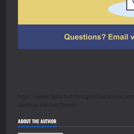
https://www.fallschurchva.gov/DocumentCen
General-Election?bidId=
ABOUT THE AUTHOR