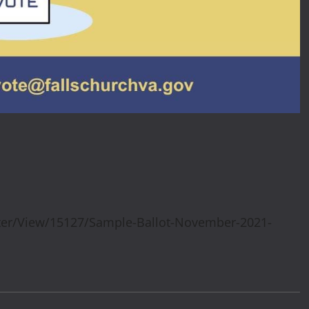
ter/View/15127/Sample-Ballot-November-2021-