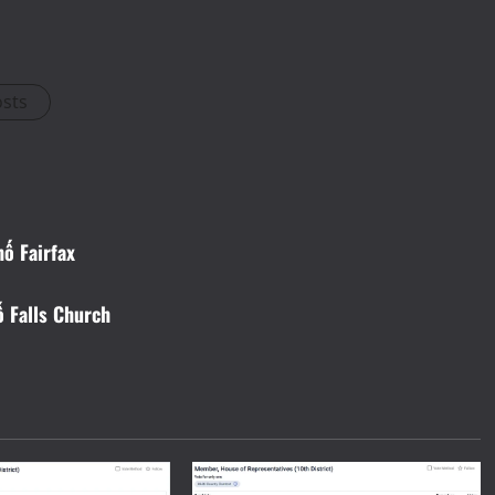
osts
ố Fairfax
ố Falls Church