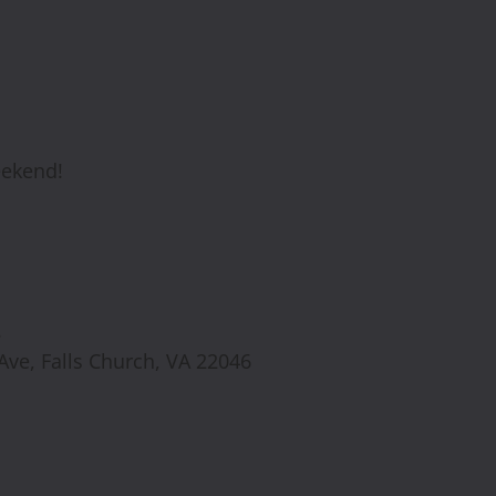
eekend!
.
k Ave, Falls Church, VA 22046