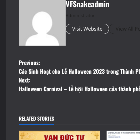
VFSnakeadmin
Administrator
Visit Website
View All P
P
Previous:
Các Sinh Hoạt cho Lễ Halloween 2023 trong Thành Ph
o
Next:
s
Halloween Carnival – Lễ hội Halloween của thành ph
t
n
RELATED STORIES
a