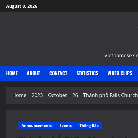
Skip
August 8, 2026
to
content
Vietnamese Com
HOME
ABOUT
CONTACT
STATISTICS
VIDEO CLIPS
Home
2023
October
26
Thành phố Falls Church
Announcements
Events
Thông Báo