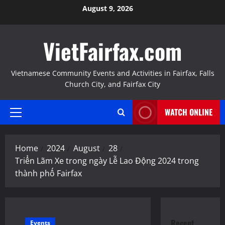
Skip
August 9, 2026
to
content
VietFairfax.com
Vietnamese Community Events and Activities in Fairfax, Falls
Church City, and Fairfax City
WATCH ONLINE
Primary
Menu
Home
2024
August
28
Triển Lãm Xe trong ngày Lễ Lao Động 2024 trong
thành phố Fairfax
Recent
Events