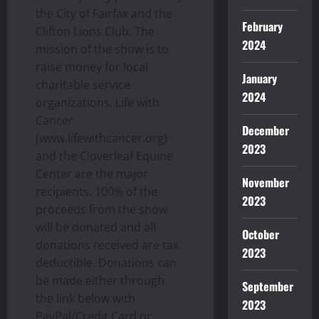
the City of Fairfax and the
February
Clifton Lions Club. The
2024
mission of the show is to
raise money for local
January
charitable service
2024
organizations. Life with
Cancer
December
(www.lifewithcancer.org)
2023
and the Cloverleaf Equine
Center are the major
November
recipients. 100% of the
2023
proceeds from the show
will be donated and all
October
donations received are tax
2023
deductible. Donations can
be made either through
September
the link below with
2023
PayPal/Credit Card or