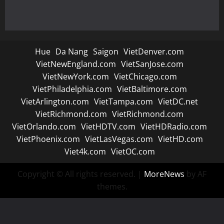
Hue
Da Nang
Saigon
VietDenver.com
VietNewEngland.com
VietSanJose.com
VietNewYork.com
VietChicago.com
VietPhiladelphia.com
VietBaltimore.com
VietArlington.com
VietTampa.com
VietDC.net
VietRichmond.com
VietRichmond.com
VietOrlando.com
VietHDTV.com
VietHDRadio.com
VietPhoenix.com
VietLasVegas.com
VietHD.com
Viet4k.com
VietOC.com
Copyright © All rights reserved.
|
MoreNews
by AF
themes.