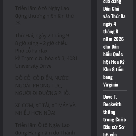
của đảng
Triển lãm ô tô Ngày Lao
Dân Chủ
động thường niên lần thứ
vào Thứ Ba
25
ngày 4
tháng 8
Thứ Hai, ngày 2 tháng 9
năm 2026
8 giờ sáng – 2 giờ chiều
cho Dân
Phố cổ Fairfax
biểu Quốc
kề Trạm cứu hỏa số 3, 4081
hội Hoa Kỳ
University Drive
Khu 8 tiểu
bang
ĐỒ CỔ, CỔ ĐIỂN, NƯỚC
Virginia
NGOÀI, PHONG TỤC,
NGƯỜI ĐI ĐƯỜNG PHỐ,
Dave T.
Beckwith
XE CƠM, XE TẢI, XE MÁY VÀ
thắng
NHIỀU HƠN NỮA!
trong Cuộc
Triển lãm Ô tô Ngày Lao
Bầu cử Sơ
động Hàng năm do Thành
bộ của