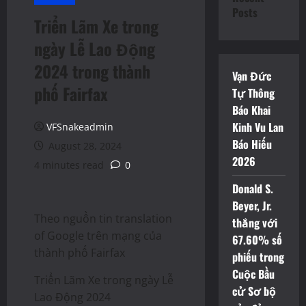
Posts
Triển Lãm Xe trong
ngày Lễ Lao Động
2024 trong thành
Vạn Đức
phố Fairfax
Tự Thông
Báo Khai
Kinh Vu Lan
VFSnakeadmin
Báo Hiếu
August 28, 2024
2026
4 minutes read
0
Donald S.
Beyer, Jr.
Theo nguồn tin translation
thắng với
of Google trên mạng của
67.60% số
thành phố Fairfax
phiếu trong
Cuộc Bầu
Triển Lãm Xe trong ngày Lễ
cử Sơ bộ
Lao Động 2024