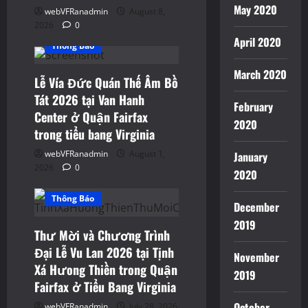
May 2020
webVFRanadmin
August 8,
2026
0
Events
Sinh Hoạt
April 2020
Thông Báo
March 2020
Lễ Vía Đức Quán Thế Âm Bồ
Tát 2026 tại Van Hanh
February
Center ở Quận Fairfax
2020
trong tiểu bang Virginia
webVFRanadmin
August 1,
January
2026
0
2020
Events
Sinh Hoạt
Thông Báo
December
2019
Thư Mời và Chương Trình
Đại Lễ Vu Lan 2026 tại Tịnh
November
Xá Hưong Thiền trong Quận
2019
Fairfax ở Tiểu Bang Virginia
October
webVFRanadmin
July 28, 2026