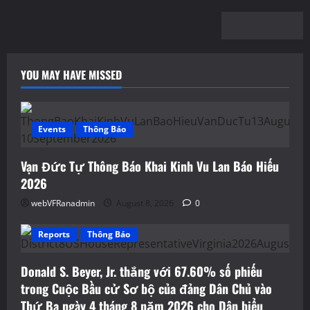
YOU MAY HAVE MISSED
Events
Thông Báo
Vạn Đức Tự Thông Báo Khai Kinh Vu Lan Báo Hiếu
2026
webVFRanadmin
August 8, 2026
0
Reports
Thông Báo
Donald S. Beyer, Jr. thắng với 67.60% số phiếu
trong Cuộc Bầu cử Sơ bộ của đảng Dân Chủ vào
Thứ Ba ngày 4 tháng 8 năm 2026 cho Dân biểu