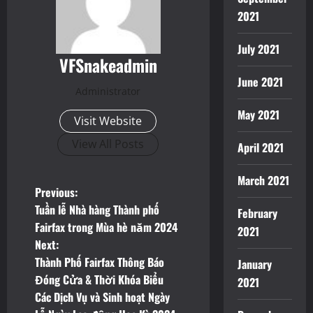
2021
July 2021
VFSnakeadmin
June 2021
Administrator
May 2021
Visit Website
View All Posts
April 2021
March 2021
P
Previous:
Tuần lễ Nhà hàng Thành phố
February
o
Fairfax trong Mùa hè năm 2024
2021
Next:
s
Thành Phố Fairfax Thông Báo
January
t
Đóng Cửa & Thời Khóa Biểu
2021
Các Dịch Vụ và Sinh hoạt Ngày