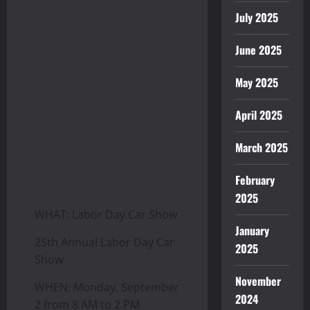
July 2025
June 2025
May 2025
April 2025
March 2025
February
2025
WHAT: Labor Day Car Show
January
25th Annual Labor Day Car
2025
Show
November
WHEN: Monday, September
2024
2 from 8 AM to 2 PM