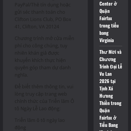
Center ở
PayPal/Thẻ tín dụng hoặc
Quận
gửi séc thanh toán cho
Fairfax
Clifton Lions Club, PO Box
trong tiểu
41, Clifton, VA 20124
bang
Chương trình mở cửa miễn
Virginia
phí cho công chúng, tuy
Thư Mời và
nhiên khán giả được
Chương
khuyến khích thực hiện
Trình Đại Lễ
quyên góp tham dự danh
Vu Lan
nghĩa.
2026 tại
Để biết thêm thông tin, vui
Tịnh Xá
lòng truy cập trang web
Hưong
chính thức của Triển lãm Ô
Thiền trong
tô Ngày Lễ Lao động:
Quận
Fairfax ở
Triển lãm ô tô ngày lao
Tiểu Bang
động