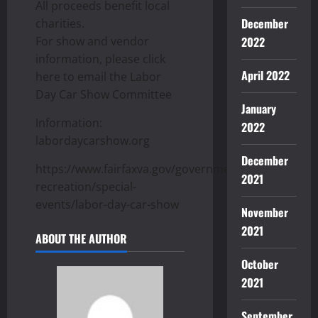
All proceeds benefit local
December
charities.
For show and vendor
2022
information, please click
April 2022
here to email the Labor
Day Car Show Committee
January
Information:
2022
labordaycarshow.org
December
https://www.fairfaxva.gov/government/parks-
2021
recreation/special-
events/labor-day-car-show
November
2021
ABOUT THE AUTHOR
October
2021
September