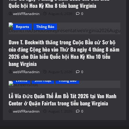
Quốc hội Hoa Kỳ Khu 8 tiểu bang Virginia
webVFRanadmin
August 6, 2026
0
Reports
Thông Báo
Dave T. Beckwith thắng trong Cuộc Bầu cử Sơ bộ
của đảng Cộng hòa vào Thứ Ba ngày 4 tháng 8 năm
2026 cho Dân biểu Quốc hội Hoa Kỳ Khu 10 tiểu
bang Virginia
webVFRanadmin
August 5, 2026
0
Events
Sinh Hoạt
Thông Báo
Lễ Vía Đức Quán Thế Âm Bồ Tát 2026 tại Van Hanh
Center ở Quận Fairfax trong tiểu bang Virginia
webVFRanadmin
August 1, 2026
0