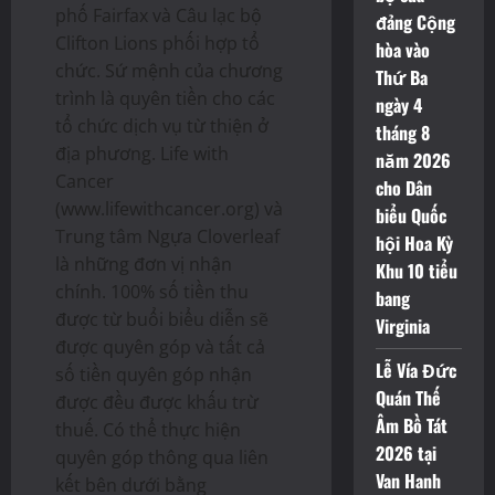
phố Fairfax và Câu lạc bộ
đảng Cộng
Clifton Lions phối hợp tổ
hòa vào
chức. Sứ mệnh của chương
Thứ Ba
trình là quyên tiền cho các
ngày 4
tổ chức dịch vụ từ thiện ở
tháng 8
địa phương. Life with
năm 2026
Cancer
cho Dân
(www.lifewithcancer.org) và
biểu Quốc
Trung tâm Ngựa Cloverleaf
hội Hoa Kỳ
là những đơn vị nhận
Khu 10 tiểu
chính. 100% số tiền thu
bang
được từ buổi biểu diễn sẽ
Virginia
được quyên góp và tất cả
Lễ Vía Đức
số tiền quyên góp nhận
Quán Thế
được đều được khấu trừ
Âm Bồ Tát
thuế. Có thể thực hiện
2026 tại
quyên góp thông qua liên
Van Hanh
kết bên dưới bằng