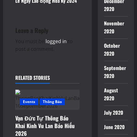
n
Lễ Ngày Lao động Hoa Kỳ 2024
December
2020
a
v
November
Leave a Reply
2020
i
You must be
logged in
to
October
g
post a comment.
2020
a
September
t
2020
RELATED STORIES
i
August
2020
o
Events
Thông Báo
July 2020
n
Vạn Đức Tự Thông Báo
Khai Kinh Vu Lan Báo Hiếu
June 2020
2026