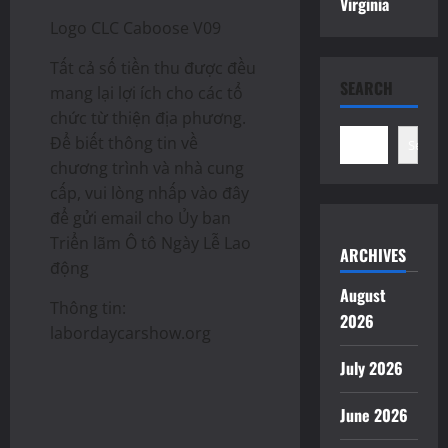
Virginia
Logo CLC Caboose V09
Tất cả số tiền thu được đều
SEARCH
mang lại lợi ích cho các tổ
chức từ thiện địa phương.
Để biết thông tin về
Search
chương trình và nhà cung
cấp, vui lòng nhấp vào đây
để gửi email cho Ủy ban
Triển lãm Ô tô Ngày Lễ Lao
ARCHIVES
động
August
Thông tin:
2026
labordaycarshow.org
July 2026
June 2026