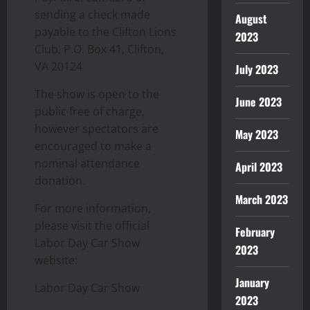
sending a check made
August
payable to the Clifton Lions
2023
Club, P.O. Box 41, Clifton,
VA 20124
July 2023
The show is open to the
June 2023
public free of charge,
however spectators are
May 2023
encouraged to make a
nominal attendance
April 2023
donation.
March 2023
For more information,
please visit the official
February
Labor Day Car Show
2023
website:
January
Labor Day Car Show
2023