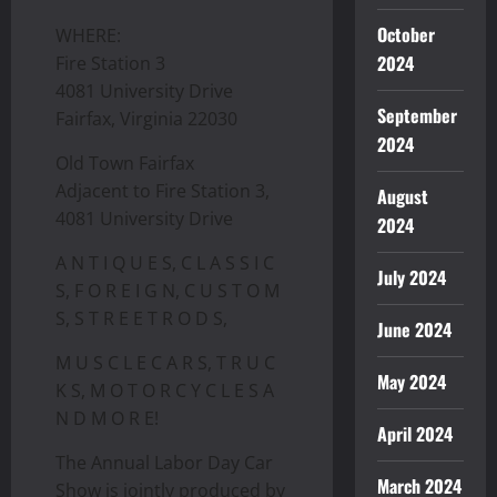
October
WHERE:
2024
Fire Station 3
4081 University Drive
September
Fairfax, Virginia 22030
2024
Old Town Fairfax
Adjacent to Fire Station 3,
August
4081 University Drive
2024
A N T I Q U E S, C L A S S I C
July 2024
S, F O R E I G N, C U S T O M
S, S T R E E T R O D S,
June 2024
M U S C L E C A R S, T R U C
May 2024
K S, M O T O R C Y C L E S A
N D M O R E!
April 2024
The Annual Labor Day Car
March 2024
Show is jointly produced by