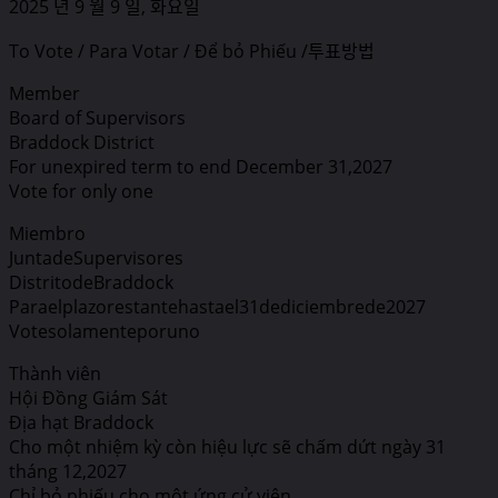
2025 년 9 월 9 일, 화요일
To Vote / Para Votar / Để bỏ Phiếu /투표방법
Member
Board of Supervisors
Braddock District
For unexpired term to end December 31,2027
Vote for only one
Miembro
JuntadeSupervisores
DistritodeBraddock
Paraelplazorestantehastael31dediciembrede2027
Votesolamenteporuno
Thành viên
Hội Đồng Giám Sát
Địa hạt Braddock
Cho một nhiệm kỳ còn hiệu lực sẽ chấm dứt ngày 31
tháng 12,2027
Chỉ bỏ phiếu cho một ứng cử viên