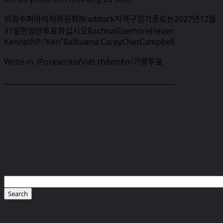
의원수퍼바이저위원회Braddock지역구임기종료는2027년12월
31일한명만투표하십시오RachnaSizemoreHeizer
KennethP.”Ken”Balbuena CareyChetCampbell
Write-in /Porescrito/Viết thêmtên/기명투표
_________________________________________________