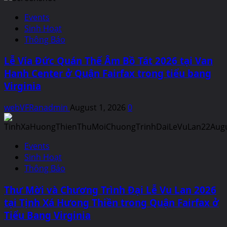
Events
Sinh Hoạt
Thông Báo
Lễ Vía Đức Quán Thế Âm Bồ Tát 2026 tại Van
Hanh Center ở Quận Fairfax trong tiểu bang
Virginia
webVFRanadmin
August 1, 2026
0
Events
Sinh Hoạt
Thông Báo
Thư Mời và Chương Trình Đại Lễ Vu Lan 2026
tại Tịnh Xá Hưong Thiền trong Quận Fairfax ở
Tiểu Bang Virginia