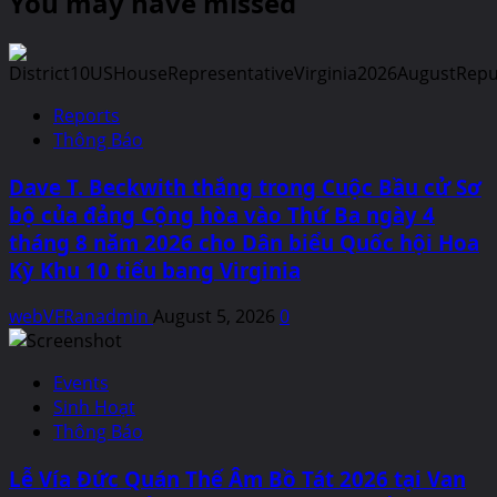
You may have missed
Reports
Thông Báo
Dave T. Beckwith thắng trong Cuộc Bầu cử Sơ
bộ của đảng Cộng hòa vào Thứ Ba ngày 4
tháng 8 năm 2026 cho Dân biểu Quốc hội Hoa
Kỳ Khu 10 tiểu bang Virginia
webVFRanadmin
August 5, 2026
0
Events
Sinh Hoạt
Thông Báo
Lễ Vía Đức Quán Thế Âm Bồ Tát 2026 tại Van