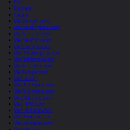
Hue
Da Nang
Saigon
VietDenver.com
VietNewEngland.com
VietSanJose.com
VietNewYork.com
VietChicago.com
VietPhiladelphia.com
VietBaltimore.com
VietArlington.com
VietTampa.com
VietDC.net
VietRichmond.com
VietRichmond.com
VietOrlando.com
VietHDTV.com
VietHDRadio.com
VietPhoenix.com
VietLasVegas.com
VietHD.com