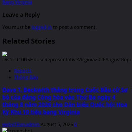
Bang Virginia
Leave a Reply
You must be
logged in
to post a comment.
Related Stories
Reports
Thông Báo
Dave T. Beckwith thắng trong Cuộc Bầu cử Sơ
bộ của đảng Cộng hòa vào Thứ Ba ngày 4
tháng 8 năm 2026 cho Dân biểu Quốc hội Hoa
Kỳ Khu 10 tiểu bang Virginia
webVFRanadmin
August 5, 2026
0