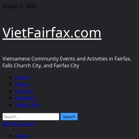
Skip
August 6, 2026
to
content
VietFairfax.com
Vietnamese Community Events and Activities in Fairfax,
Falls Church City, and Fairfax City
Primary
Home
Menu
About
Contact
Statistics
Video Clips
Search
for:
Watch Online
Home