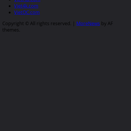
Viet4k.com
VietOC.com
Copyright © All rights reserved.
|
MoreNews
by AF
themes.