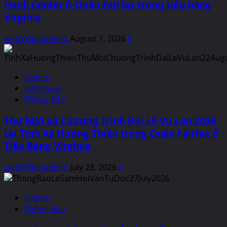
Hanh Center ở Quận Fairfax trong tiểu bang
Virginia
webVFRanadmin
August 1, 2026
0
Events
Sinh Hoạt
Thông Báo
Thư Mời và Chương Trình Đại Lễ Vu Lan 2026
tại Tịnh Xá Hưong Thiền trong Quận Fairfax ở
Tiểu Bang Virginia
webVFRanadmin
July 28, 2026
0
Events
Thông Báo