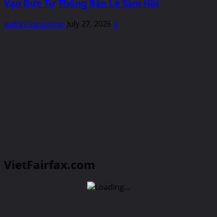
Vạn Đức Tự Thông Báo Lễ Sám Hối
webVFRanadmin
July 27, 2026
0
VietFairfax.com