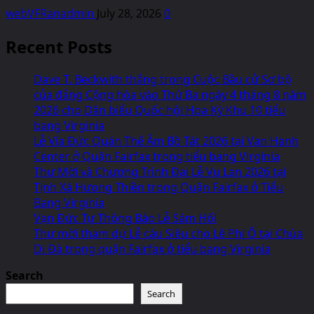
webVFRanadmin
July 28, 2026
0
Recent Posts
Dave T. Beckwith thắng trong Cuộc Bầu cử Sơ bộ
của đảng Cộng hòa vào Thứ Ba ngày 4 tháng 8 năm
2026 cho Dân biểu Quốc hội Hoa Kỳ Khu 10 tiểu
bang Virginia
Lễ Vía Đức Quán Thế Âm Bồ Tát 2026 tại Van Hanh
Center ở Quận Fairfax trong tiểu bang Virginia
Thư Mời và Chương Trình Đại Lễ Vu Lan 2026 tại
Tịnh Xá Hưong Thiền trong Quận Fairfax ở Tiểu
Bang Virginia
Vạn Đức Tự Thông Báo Lễ Sám Hối
Thư mời tham dự Lễ càu Siêu cho Lê Phi Ô tại Chùa
Di Đà trong quận Fairfax ở tiểu bang Virginia
Search
Search