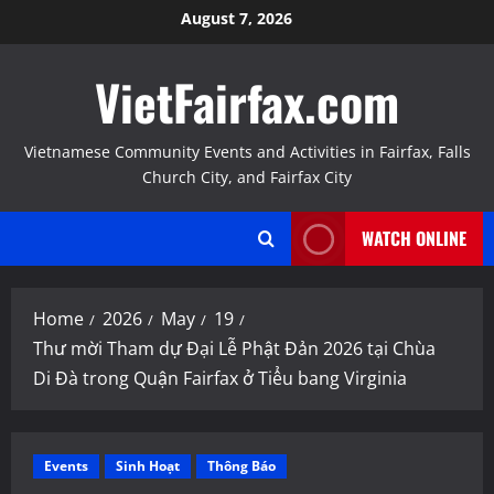
Skip
August 7, 2026
to
content
VietFairfax.com
Vietnamese Community Events and Activities in Fairfax, Falls
Church City, and Fairfax City
WATCH ONLINE
Home
2026
May
19
Thư mời Tham dự Đại Lễ Phật Đản 2026 tại Chùa
Di Đà trong Quận Fairfax ở Tiểu bang Virginia
Events
Sinh Hoạt
Thông Báo