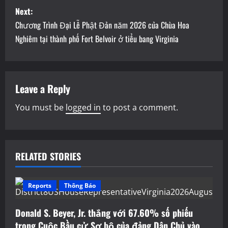
s
Next:
t
Chương Trình Đại Lễ Phật Đản năm 2026 của Chùa Hoa
n
Nghiêm tại thành phố Fort Belvoir ở tiểu bang Virginia
a
v
Leave a Reply
i
You must be
logged in
to post a comment.
g
a
RELATED STORIES
t
Reports
Thông Báo
i
o
Donald S. Beyer, Jr. thắng với 67.60% số phiếu
trong Cuộc Bầu cử Sơ bộ của đảng Dân Chủ vào