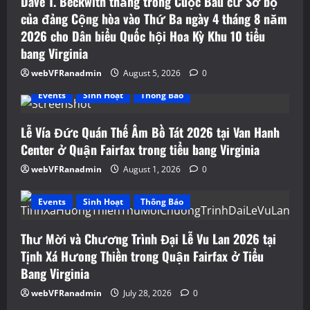
Dave T. Beckwith thắng trong Cuộc Bầu cử Sơ bộ
của đảng Cộng hòa vào Thứ Ba ngày 4 tháng 8 năm
2026 cho Dân biểu Quốc hội Hoa Kỳ Khu 10 tiểu
bang Virginia
webVFRanadmin
August 5, 2026
0
Events
Sinh Hoạt
Thông Báo
Lễ Vía Đức Quán Thế Âm Bồ Tát 2026 tại Van Hanh
Center ở Quận Fairfax trong tiểu bang Virginia
webVFRanadmin
August 1, 2026
0
Events
Sinh Hoạt
Thông Báo
Thư Mời và Chương Trình Đại Lễ Vu Lan 2026 tại
Tịnh Xá Hưong Thiền trong Quận Fairfax ở Tiểu
Bang Virginia
webVFRanadmin
July 28, 2026
0