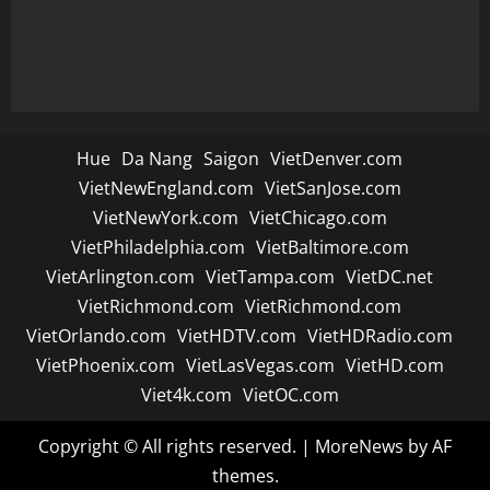
Hue
Da Nang
Saigon
VietDenver.com
VietNewEngland.com
VietSanJose.com
VietNewYork.com
VietChicago.com
VietPhiladelphia.com
VietBaltimore.com
VietArlington.com
VietTampa.com
VietDC.net
VietRichmond.com
VietRichmond.com
VietOrlando.com
VietHDTV.com
VietHDRadio.com
VietPhoenix.com
VietLasVegas.com
VietHD.com
Viet4k.com
VietOC.com
Copyright © All rights reserved.
|
MoreNews
by AF
themes.