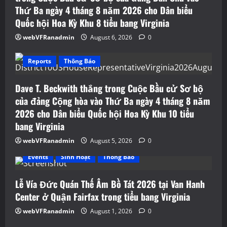
n
Thứ Ba ngày 4 tháng 8 năm 2026 cho Dân biểu
Quốc hội Hoa Kỳ Khu 8 tiểu bang Virginia
webVFRanadmin
August 6, 2026
0
Reports
Thông Báo
Dave T. Beckwith thắng trong Cuộc Bầu cử Sơ bộ
của đảng Cộng hòa vào Thứ Ba ngày 4 tháng 8 năm
2026 cho Dân biểu Quốc hội Hoa Kỳ Khu 10 tiểu
bang Virginia
webVFRanadmin
August 5, 2026
0
Events
Sinh Hoạt
Thông Báo
Lễ Vía Đức Quán Thế Âm Bồ Tát 2026 tại Van Hanh
Center ở Quận Fairfax trong tiểu bang Virginia
webVFRanadmin
August 1, 2026
0