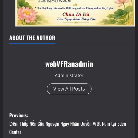
ABOUT THE AUTHOR
webVFRanadmin
Administrator
View All Posts
P
Previous:
o
Đêm Thấp Nến Cầu Nguyện Ngày Nhân Quyền Việt Nam tại Eden
Center