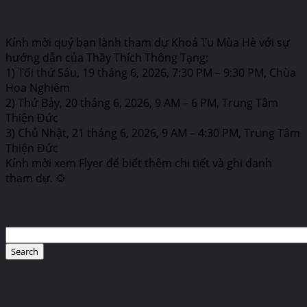
Kính mời quý bạn lành tham dự Khoá Tu Mùa Hè với sự
hướng dẫn của Thầy Thích Thông Tạng:
1) Tối thứ Sáu, 19 tháng 6, 2026, 7:30 PM – 9:30 PM, Chùa
Hoa Nghiêm
2) Thứ Bảy, 20 tháng 6, 2026, 9 AM – 6 PM, Trung Tâm
Thiện Đức
3) Chủ Nhật, 21 tháng 6, 2026, 9 AM – 4:30 PM, Trung Tâm
Thiện Đức
Kính mời xem Flyer để biết thêm chi tiết và ghi danh
tham dự. 🌻