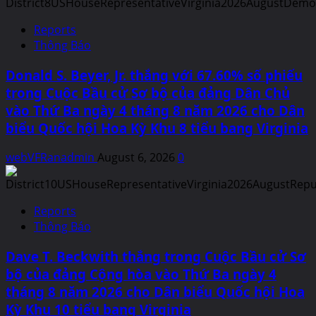
Reports
Thông Báo
Donald S. Beyer, Jr. thắng với 67.60% số phiếu
trong Cuộc Bầu cử Sơ bộ của đảng Dân Chủ
vào Thứ Ba ngày 4 tháng 8 năm 2026 cho Dân
biểu Quốc hội Hoa Kỳ Khu 8 tiểu bang Virginia
webVFRanadmin
August 6, 2026
0
Reports
Thông Báo
Dave T. Beckwith thắng trong Cuộc Bầu cử Sơ
bộ của đảng Cộng hòa vào Thứ Ba ngày 4
tháng 8 năm 2026 cho Dân biểu Quốc hội Hoa
Kỳ Khu 10 tiểu bang Virginia