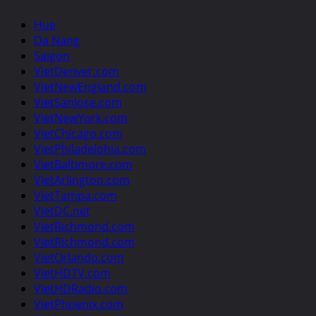
Hue
Da Nang
Saigon
VietDenver.com
VietNewEngland.com
VietSanJose.com
VietNewYork.com
VietChicago.com
VietPhiladelphia.com
VietBaltimore.com
VietArlington.com
VietTampa.com
VietDC.net
VietRichmond.com
VietRichmond.com
VietOrlando.com
VietHDTV.com
VietHDRadio.com
VietPhoenix.com