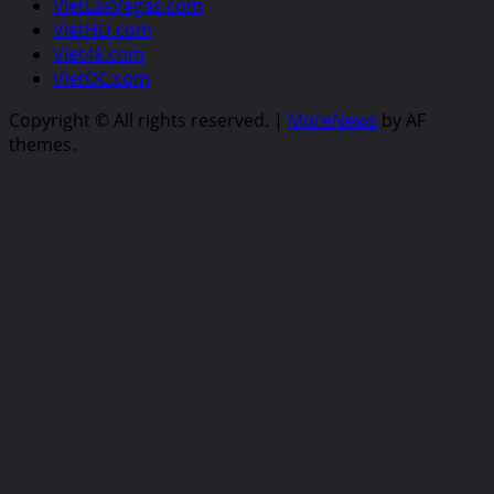
VietLasVegas.com
VietHD.com
Viet4k.com
VietOC.com
Copyright © All rights reserved.
|
MoreNews
by AF
themes.