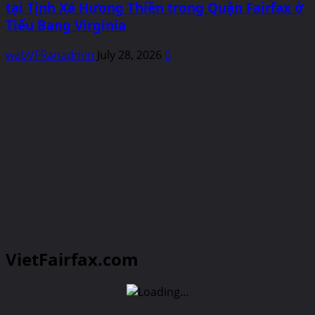
tại Tịnh Xá Hưong Thiền trong Quận Fairfax ở
Tiểu Bang Virginia
webVFRanadmin
July 28, 2026
0
VietFairfax.com