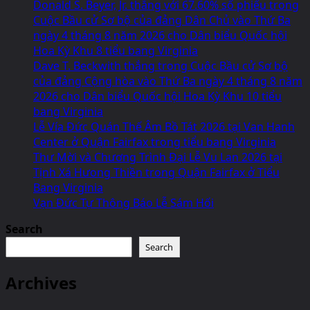
Donald S. Beyer, Jr. thắng với 67.60% số phiếu trong
Cuộc Bầu cử Sơ bộ của đảng Dân Chủ vào Thứ Ba
ngày 4 tháng 8 năm 2026 cho Dân biểu Quốc hội
Hoa Kỳ Khu 8 tiểu bang Virginia
Dave T. Beckwith thắng trong Cuộc Bầu cử Sơ bộ
của đảng Cộng hòa vào Thứ Ba ngày 4 tháng 8 năm
2026 cho Dân biểu Quốc hội Hoa Kỳ Khu 10 tiểu
bang Virginia
Lễ Vía Đức Quán Thế Âm Bồ Tát 2026 tại Van Hanh
Center ở Quận Fairfax trong tiểu bang Virginia
Thư Mời và Chương Trình Đại Lễ Vu Lan 2026 tại
Tịnh Xá Hưong Thiền trong Quận Fairfax ở Tiểu
Bang Virginia
Vạn Đức Tự Thông Báo Lễ Sám Hối
Search
Search
Archives