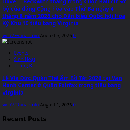
Dave T. Beckwith thắng trong Cuộc Bầu cử Sơ
bộ của đảng Cộng hòa vào Thứ Ba ngày 4
tháng 8 năm 2026 cho Dân biểu Quốc hội Hoa
Kỳ Khu 10 tiểu bang Virginia
webVFRanadmin
August 5, 2026
0
Events
Sinh Hoạt
Thông Báo
Lễ Vía Đức Quán Thế Âm Bồ Tát 2026 tại Van
Hanh Center ở Quận Fairfax trong tiểu bang
Virginia
webVFRanadmin
August 1, 2026
0
Recent Posts