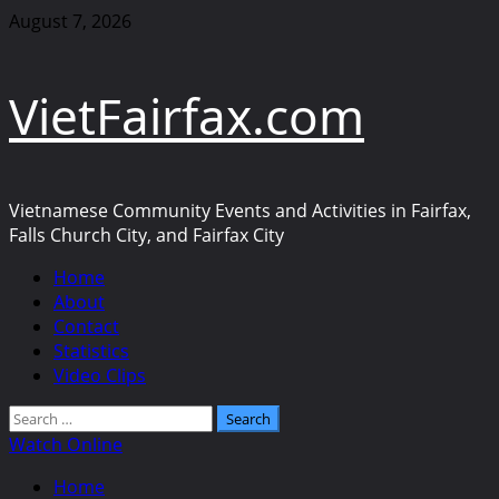
Skip
August 7, 2026
to
content
VietFairfax.com
Vietnamese Community Events and Activities in Fairfax,
Falls Church City, and Fairfax City
Primary
Home
Menu
About
Contact
Statistics
Video Clips
Search
for:
Watch Online
Home