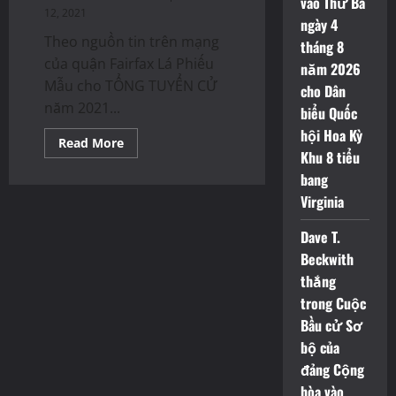
vào Thứ Ba
TỔNG
12, 2021
TUYỂN
ngày 4
CỬ
Theo nguồn tin trên mạng
năm
tháng 8
2021
của quận Fairfax Lá Phiếu
ở
năm 2026
quận
Mẫu cho TỔNG TUYỂN CỬ
cho Dân
Fairfax
trong
năm 2021...
biểu Quốc
tiểu
bang
hội Hoa Kỳ
Virginia
Read
Read More
more
Khu 8 tiểu
about
bang
Lá
Phiếu
Virginia
Mẫu
cho
TỔNG
Dave T.
TUYỂN
CỬ
Beckwith
năm
2021
thắng
cho
trong Cuộc
quận
Fairfax
Bầu cử Sơ
trong
tiểu
bộ của
bang
Virginia
đảng Cộng
hòa vào