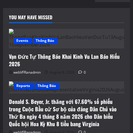
YOU MAY HAVE MISSED
Events
Thông Báo
Vạn Đức Tự Thông Báo Khai Kinh Vu Lan Báo Hiếu
2026
webVFRanadmin
August 8, 2026
0
Reports
Thông Báo
Donald S. Beyer, Jr. thắng với 67.60% số phiếu
trong Cuộc Bầu cử Sơ bộ của đảng Dân Chủ vào
Thứ Ba ngày 4 tháng 8 năm 2026 cho Dân biểu
Quốc hội Hoa Kỳ Khu 8 tiểu bang Virginia
webVFRanadmin
August 6, 2026
0