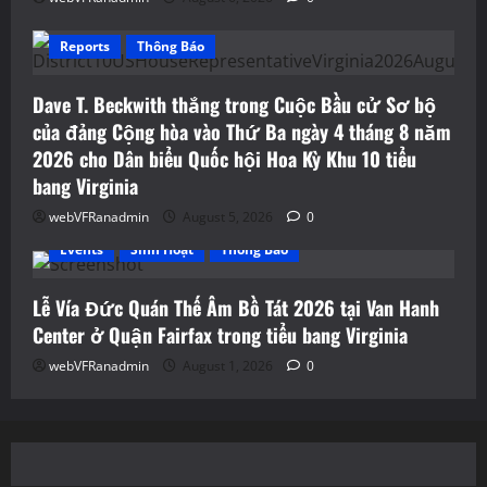
Reports
Thông Báo
Dave T. Beckwith thắng trong Cuộc Bầu cử Sơ bộ
của đảng Cộng hòa vào Thứ Ba ngày 4 tháng 8 năm
2026 cho Dân biểu Quốc hội Hoa Kỳ Khu 10 tiểu
bang Virginia
webVFRanadmin
August 5, 2026
0
Events
Sinh Hoạt
Thông Báo
Lễ Vía Đức Quán Thế Âm Bồ Tát 2026 tại Van Hanh
Center ở Quận Fairfax trong tiểu bang Virginia
webVFRanadmin
August 1, 2026
0