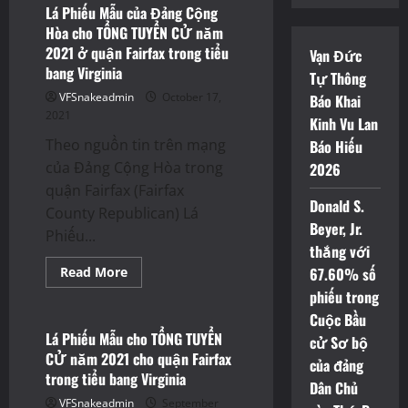
Lá Phiếu Mẫu của Đảng Cộng
Hòa cho TỔNG TUYỂN CỬ năm
2021 ở quận Fairfax trong tiểu
Vạn Đức
bang Virginia
Tự Thông
VFSnakeadmin
October 17,
Báo Khai
2021
Kinh Vu Lan
Theo nguồn tin trên mạng
Báo Hiếu
của Đảng Cộng Hòa trong
2026
quận Fairfax (Fairfax
Donald S.
County Republican) Lá
Beyer, Jr.
Phiếu...
thắng với
Read
Read More
67.60% số
more
Thông Báo
phiếu trong
about
Lá
Cuộc Bầu
Phiếu
Mẫu
Lá Phiếu Mẫu cho TỔNG TUYỂN
cử Sơ bộ
của
CỬ năm 2021 cho quận Fairfax
Đảng
của đảng
Cộng
trong tiểu bang Virginia
Hòa
Dân Chủ
cho
VFSnakeadmin
September