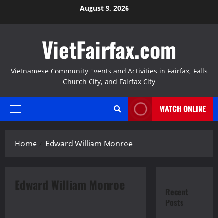
Skip
August 9, 2026
to
content
VietFairfax.com
Vietnamese Community Events and Activities in Fairfax, Falls
Church City, and Fairfax City
WATCH ONLINE
Primary
Menu
Home
Edward William Monroe
Edward William Monroe
Press Releases
Recent
Thông Báo
Posts