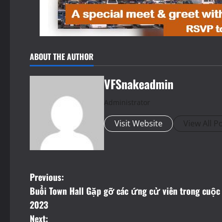
ABOUT THE AUTHOR
VFSnakeadmin
Administrator
Visit Website
View All P
P
Previous:
Buổi Town Hall Gặp gỡ các ứng cử viên trong cuộc 
o
2023
s
Next: