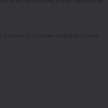
g vào tối thứ Hai cho những ai đã ghi danh tham dự
 tôi và hy vọng sẽ có sự tham dự đông đảo của quý