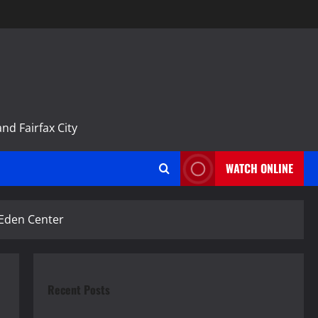
m
nd Fairfax City
WATCH ONLINE
 Eden Center
Recent Posts