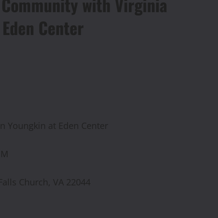
 Community with Virginia
 Eden Center
n Youngkin at Eden Center
PM
Falls Church, VA 22044