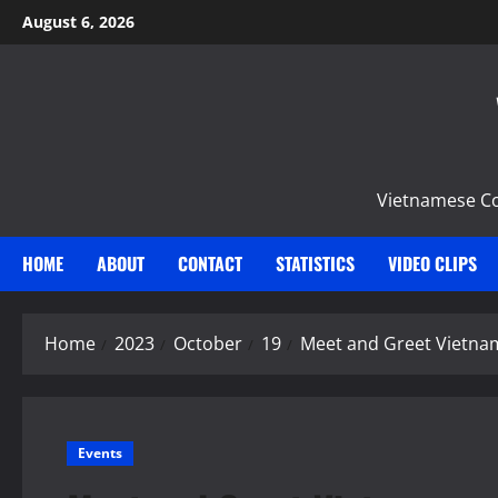
Skip
August 6, 2026
to
content
Vietnamese Com
HOME
ABOUT
CONTACT
STATISTICS
VIDEO CLIPS
Home
2023
October
19
Meet and Greet Vietna
Events