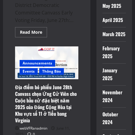
bang
District Democratic
May 2025
Virginia
Committee Canvass Early
April 2025
Voting Friday, June 27th:...
Read
Read More
March 2025
more
about
Địa
February
điểm
Vận
2025
động
bỏ
Announcements
phiếu
January
sớm
Events
Thông Báo
June
2025
27th
“Early
Địa điểm bỏ phiếu June 28th
Voting
Canvass
November
Canvass chọn Ứng Cử Viên cho
“chọn
Ứng
2024
Cuộc bầu cử đặc biệt năm
Cử
2025 của Đảng Cộng Hòa tại
Viên
cho
Khu vực số 11 ở Tiểu bang
October
Cuộc
Virginia
bầu
2024
cử
webVFRanadmin
June 11,
đặc
biệt
2025
0