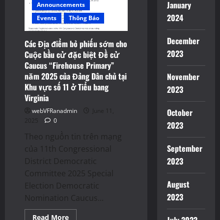
January
Announcements
biệt
năm
2024
Events
Thông Báo
2025
của
Đảng
December
Cộng
Các Địa điểm bỏ phiếu sớm cho
Hòa
2023
Cuộc bầu cử đặc biệt Đề cử
tại
Khu
Caucus “Firehouse Primary”
vực
số
năm 2025 của Đảng Dân chủ tại
November
11
Khu vực số 11 ở Tiểu bang
2023
ở
Tiểu
Virginia
bang
Virginia
October
webVFRanadmin
June 11,
2025
0
2023
Theo nguồn tin trên mạng
September
của 11th Congressional
2023
District Democratic
Committee 2025 Special
August
Election Democratic
2023
Nomination Caucus...
Read
Read More