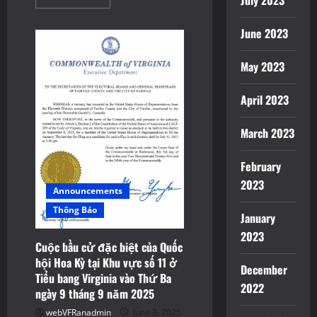
July 2023
more
about
Các
June 2023
Địa
điểm
bỏ
May 2023
phiếu
sớm
cho
Cuộc
April 2023
bầu
cử
đặc
March 2023
biệt
Đề
cử
Caucus
February
“Firehouse
2023
Primary”
Announcements
năm
2025
Thông Báo
của
January
Đảng
Dân
2023
chủ
Cuộc bầu cử đặc biệt của Quốc
tại
hội Hoa Kỳ tại Khu vực số 11 ở
Khu
December
vực
Tiểu bang Virginia vào Thứ Ba
số
2022
ngày 9 tháng 9 năm 2025
11
ở
Tiểu
webVFRanadmin
June 3, 2025