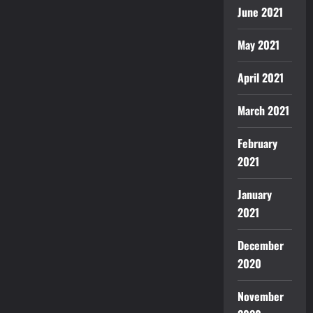
Virginia
June 2021
vào
Thứ
Ba
May 2021
ngày
9
tháng
9
April 2021
năm
2025
March 2021
February
2021
January
2021
December
2020
November