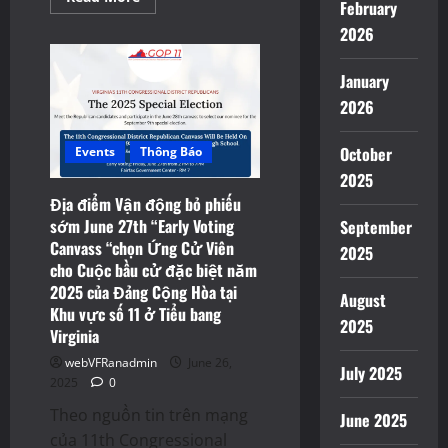
February
more
about
2026
Lá
Phiếu
Mẩu
January
cho
Cuộc
2026
bầu
cử
đặc
biệt
October
Events
Thông Báo
Đề
2025
cử
Caucus
Địa điểm Vận động bỏ phiếu
“Firehouse
Primary”
sớm June 27th “Early Voting
September
năm
Canvass “chọn Ứng Cử Viên
2025
2025
của
cho Cuộc bầu cử đặc biệt năm
Đảng
2025 của Đảng Cộng Hòa tại
Dân
August
chủ
Khu vực số 11 ở Tiểu bang
tại
2025
Khu
Virginia
vực
số
webVFRanadmin
June 26,
July 2025
11
2025
0
trọng
quận
Theo nguồn tin trên mạng
Fairfax
June 2025
ở
của 11th Congressional
Tiểu