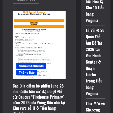
hội Hoa Kỳ
more
about
Khu 10 tiểu
James
Walkinshaw
bang
thắng
Virginia
Theo
kết
quả
Lễ Vía Đức
Cuộc
bầu
Quán Thế
cử
đặc
Âm Bồ Tát
biệt
Đề
2026 tại
cử
Van Hanh
Caucus
“Firehouse
Center ở
Primary”
Announcements
năm
Quận
2025
Thông Báo
của
Fairfax
Đảng
trong tiểu
Dân
chủ
Các Địa điểm bỏ phiếu June 28
bang
tại
cho Cuộc bầu cử đặc biệt Đề
Khu
Virginia
vực
cử Caucus “Firehouse Primary”
số
11
năm 2025 của Đảng Dân chủ tại
Thư Mời và
ở
Khu vực số 11 ở Tiểu bang
Tiểu
Chương
bang