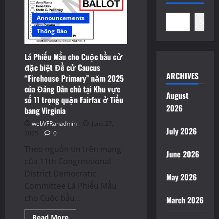
biệt
Đề
cử
Announcements
Search
Caucus
“Firehouse
Thông Báo
Primary”
năm
2025
Lá Phiếu Mẩu cho Cuộc bầu cử
của
Đảng
đặc biệt Đề cử Caucus
Dân
ARCHIVES
“Firehouse Primary” năm 2025
chủ
tại
của Đảng Dân chủ tại Khu vực
Khu
August
số 11 trọng quận Fairfax ở Tiểu
vực
số
2026
bang Virginia
11
ở
webVFRanadmin
June 27,
Tiểu
July 2026
bang
2025
0
Virginia
Theo nguồn tin trên mạng
June 2026
của 11th Congressional
District Democratic
May 2026
Committee Lá Phiếu Mẩu
cho Cuộc bầu...
March 2026
Read
Read More