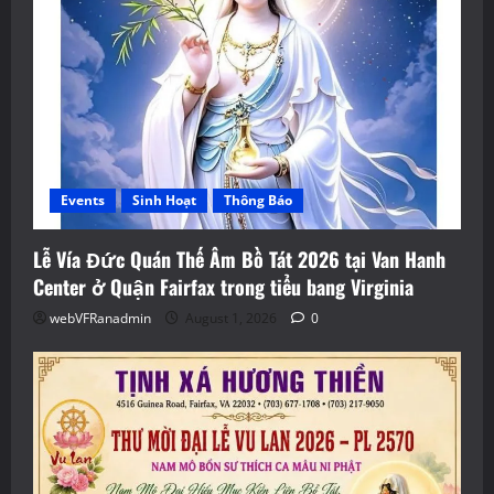
Events
Sinh Hoạt
Thông Báo
Lễ Vía Đức Quán Thế Âm Bồ Tát 2026 tại Van Hanh
Center ở Quận Fairfax trong tiểu bang Virginia
webVFRanadmin
August 1, 2026
0