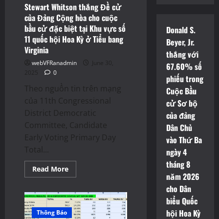
Stewart Whitson thắng Đề cử
của Đảng Cộng hòa cho cuộc
bầu cử đặc biệt tại Khu vực số
Donald S.
11 quốc hội Hoa Kỳ ở Tiểu bang
Beyer, Jr.
Virginia
thắng với
webVFRanadmin
June 30,
67.60% số
2025
0
phiếu trong
Theo nguồn tin trên mạng
Cuộc Bầu
của 11th Congressional
cử Sơ bộ
District Democratic
của đảng
Committee, Candidate
Dân Chủ
Early Voting Primary Day
vào Thứ Ba
Total...
ngày 4
tháng 8
Read
Read More
more
năm 2026
about
cho Dân
Stewart
Whitson
biểu Quốc
thắng
Đề
hội Hoa Kỳ
Thông Báo
cử