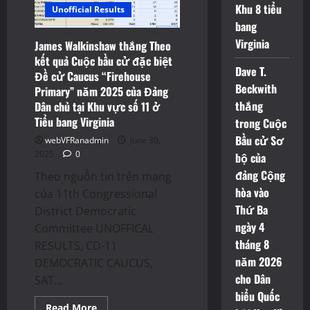
của
Khu 8 tiểu
Unofficial Results
Đảng
bang
Cộng
hòa
Virginia
James Walkinshaw thắng Theo
cho
cuộc
kết quả Cuộc bầu cử đặc biệt
bầu
Dave T.
cử
Đề cử Caucus “Firehouse
đặc
Beckwith
Primary” năm 2025 của Đảng
biệt
tại
thắng
Dân chủ tại Khu vực số 11 ở
Khu
Tiểu bang Virginia
trong Cuộc
vực
số
Bầu cử Sơ
webVFRanadmin
June 30,
11
quốc
2025
0
bộ của
hội
Hoa
đảng Cộng
Theo nguồn tin trên mạng
Kỳ
ở
hòa vào
của 11th Congressional
Tiểu
Thứ Ba
bang
District Democratic
Virginia
ngày 4
Committee UNOFFICAL
tháng 8
RESULTS, CD-11
năm 2026
DEMOCRATIC CAUCUS,
cho Dân
SAT...
biểu Quốc
Read
Read More