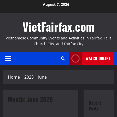
Skip
August 7, 2026
to
content
VietFairfax.com
Vietnamese Community Events and Activities in Fairfax, Falls
Church City, and Fairfax City
WATCH ONLINE
Primary
Menu
Home
2025
June
Month:
June 2025
Thông Báo
Recent
Unofficial Results
Posts