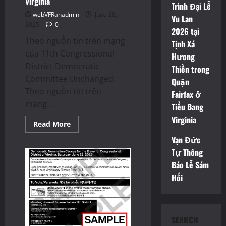
Virginia
Trình Đại Lễ
Virginia
webVFRanadmin
June 28,
Vu Lan
2025
0
2026 tại
Theo nguồn tin trên mạng
Tịnh Xá
của 11th Congressional
Hưong
District Democratic
Thiền trong
Committee Unchanged:
Quận
Theo nguồn tin trên
Fairfax ở
mạng...
Tiểu Bang
Virginia
Read
Read More
more
about
Vạn Đức
Các
Tự Thông
Địa
điểm
Báo Lễ Sám
bỏ
phiếu
Hối
June
28
cho
Cuộc
bầu
cử
SEARCH
đặc