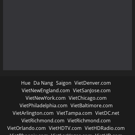
Hue
Da Nang
Saigon
VietDenver.com
VietNewEngland.com
VietSanJose.com
VietNewYork.com
VietChicago.com
VietPhiladelphia.com
VietBaltimore.com
VietArlington.com
VietTampa.com
VietDC.net
VietRichmond.com
VietRichmond.com
VietOrlando.com
VietHDTV.com
VietHDRadio.com