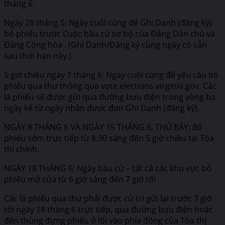
tháng 6.
Ngày 28 tháng 5: Ngày cuối cùng để Ghi Danh (đăng ký)
bỏ phiếu trước Cuộc bầu cử sơ bộ của Đảng Dân chủ và
Đảng Cộng hòa . (Ghi Danh/Đăng ký cùng ngày có sẵn
sau thời hạn này.)
5 giờ chiều ngày 7 tháng 6: Ngày cuối cùng để yêu cầu bỏ
phiếu qua thư thông qua vote.elections.virginia.gov. Các
lá phiếu sẽ được gửi qua đường bưu điện trong vòng ba
ngày kể từ ngày nhận được đơn Ghi Danh (đăng ký).
NGÀY 8 THÁNG 6 VÀ NGÀY 15 THÁNG 6, THỨ BẢY: Bỏ
phiếu sớm trực tiếp từ 8:30 sáng đến 5 giờ chiều tại Tòa
thị chính.
NGÀY 18 THÁNG 6: Ngày bầu cử – tất cả các khu vực bỏ
phiếu mở cửa từ 6 giờ sáng đến 7 giờ tối
Các lá phiếu qua thư phải được cử tri gửi lại trước 7 giờ
tối ngày 18 tháng 6 trực tiếp, qua đường bưu điện hoặc
đến thùng đựng phiếu ở lối vào phía đông của Tòa thị