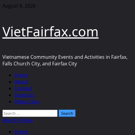
Skip
August 6, 2026
to
content
VietFairfax.com
Vietnamese Community Events and Activities in Fairfax,
Falls Church City, and Fairfax City
Primary
Home
Menu
About
Contact
Statistics
Video Clips
Search
for:
Watch Online
Home