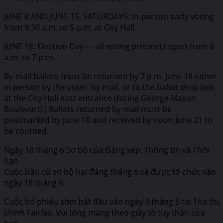
JUNE 8 AND JUNE 15, SATURDAYS: In-person early voting
from 8:30 a.m. to 5 p.m. at City Hall.
JUNE 18: Election Day — all voting precincts open from 6
a.m. to 7 p.m.
By-mail ballots must be returned by 7 p.m. June 18 either
in person by the voter, by mail, or to the ballot drop box
at the City Hall east entrance (facing George Mason
Boulevard.) Ballots returned by mail must be
postmarked by June 18 and received by noon June 21 to
be counted.
Ngày 18 tháng 6 Sơ bộ của Đảng kép: Thông tin và Thời
hạn
Cuộc bầu cử sơ bộ hai đảng tháng 6 sẽ được tổ chức vào
ngày 18 tháng 6.
Cuộc bỏ phiếu sớm bắt đầu vào ngày 3 tháng 5 tại Tòa thị
chính Fairfax. Vui lòng mang theo giấy tờ tùy thân của