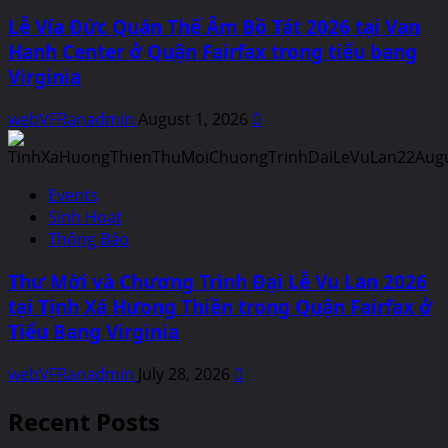
Lễ Vía Đức Quán Thế Âm Bồ Tát 2026 tại Van
Hanh Center ở Quận Fairfax trong tiểu bang
Virginia
webVFRanadmin
August 1, 2026
0
Events
Sinh Hoạt
Thông Báo
Thư Mời và Chương Trình Đại Lễ Vu Lan 2026
tại Tịnh Xá Hưong Thiền trong Quận Fairfax ở
Tiểu Bang Virginia
webVFRanadmin
July 28, 2026
0
Recent Posts