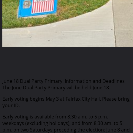
June 18 Dual Party Primary: Information and Deadlines
The June Dual Party Primary will be held June 18.
Early voting begins May 3 at Fairfax City Hall. Please bring
your ID.
Early voting is available from 8:30 a.m. to 5 p.m.
weekdays (excluding holidays), and from 8:30 am. to 5
p.m. on two Saturdays preceding the election: June 8 and