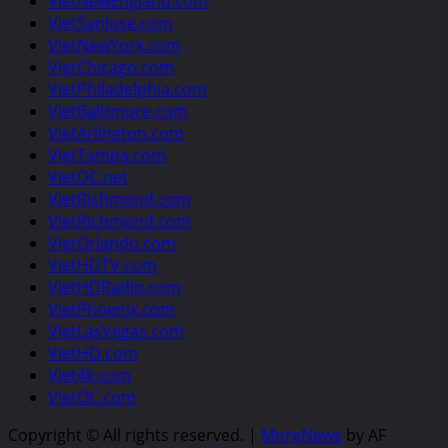
VietNewEngland.com
VietSanJose.com
VietNewYork.com
VietChicago.com
VietPhiladelphia.com
VietBaltimore.com
VietArlington.com
VietTampa.com
VietDC.net
VietRichmond.com
VietRichmond.com
VietOrlando.com
VietHDTV.com
VietHDRadio.com
VietPhoenix.com
VietLasVegas.com
VietHD.com
Viet4k.com
VietOC.com
Copyright © All rights reserved.
|
MoreNews
by AF