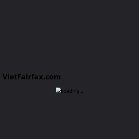
VietFairfax.com