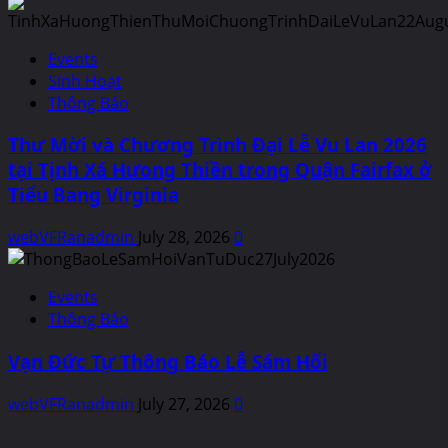
Events
Sinh Hoạt
Thông Báo
Thư Mời và Chương Trình Đại Lễ Vu Lan 2026
tại Tịnh Xá Hưong Thiền trong Quận Fairfax ở
Tiểu Bang Virginia
webVFRanadmin
July 28, 2026
0
Events
Thông Báo
Vạn Đức Tự Thông Báo Lễ Sám Hối
webVFRanadmin
July 27, 2026
0