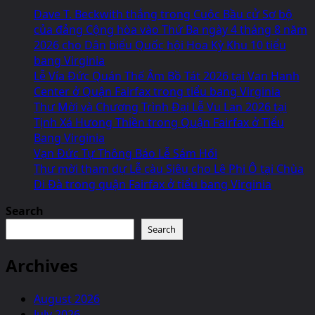
Dave T. Beckwith thắng trong Cuộc Bầu cử Sơ bộ
của đảng Cộng hòa vào Thứ Ba ngày 4 tháng 8 năm
2026 cho Dân biểu Quốc hội Hoa Kỳ Khu 10 tiểu
bang Virginia
Lễ Vía Đức Quán Thế Âm Bồ Tát 2026 tại Van Hanh
Center ở Quận Fairfax trong tiểu bang Virginia
Thư Mời và Chương Trình Đại Lễ Vu Lan 2026 tại
Tịnh Xá Hưong Thiền trong Quận Fairfax ở Tiểu
Bang Virginia
Vạn Đức Tự Thông Báo Lễ Sám Hối
Thư mời tham dự Lễ càu Siêu cho Lê Phi Ô tại Chùa
Di Đà trong quận Fairfax ở tiểu bang Virginia
Search
Search
Archives
August 2026
July 2026