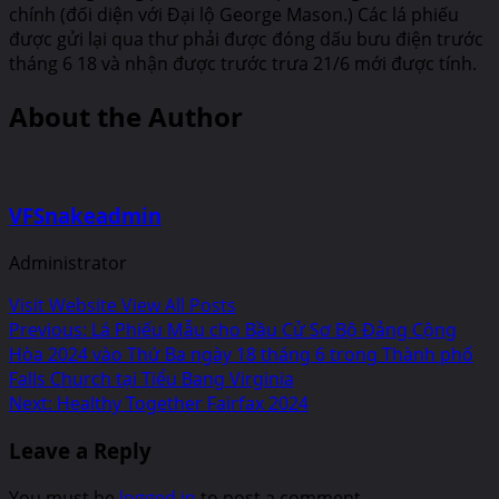
chính (đối diện với Đại lộ George Mason.) Các lá phiếu
được gửi lại qua thư phải được đóng dấu bưu điện trước
tháng 6 18 và nhận được trước trưa 21/6 mới được tính.
About the Author
VFSnakeadmin
Administrator
Visit Website
View All Posts
Post
Previous:
Lá Phiếu Mẫu cho Bầu Cử Sơ Bộ Đảng Cộng
Hòa 2024 vào Thứ Ba ngày 18 tháng 6 trong Thành phố
navigation
Falls Church tại Tiểu Bang Virginia
Next:
Healthy Together Fairfax 2024
Leave a Reply
You must be
logged in
to post a comment.