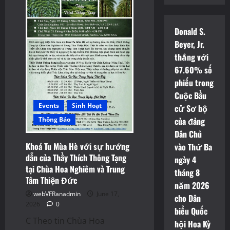
Donald S.
Beyer, Jr.
thắng với
67.60% số
phiếu trong
Cuộc Bầu
Events
Sinh Hoạt
cử Sơ bộ
của đảng
Thông Báo
Dân Chủ
Khoá Tu Mùa Hè với sự hướng
vào Thứ Ba
dẫn của Thầy Thích Thông Tạng
ngày 4
tại Chùa Hoa Nghiêm và Trung
tháng 8
Tâm Thiện Đức
năm 2026
webVFRanadmin
June 17,
cho Dân
2026
0
biểu Quốc
C Theo tin Chùa Hoa
hội Hoa Kỳ