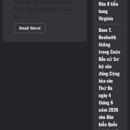
Nghiêm Kính mời quý bạn
Khu 8 tiểu
lành tham dự Khoá Tu Mùa
bang
Hè...
Virginia
Read
Read More
Dave T.
more
about
Beckwith
Khoá
thắng
Tu
Mùa
trong Cuộc
Hè
với
Bầu cử Sơ
sự
hướng
bộ của
dẫn
của
đảng Cộng
Thầy
hòa vào
Thích
Thông
Thứ Ba
Tạng
tại
ngày 4
Chùa
Hoa
tháng 8
Nghiêm
năm 2026
và
Trung
cho Dân
Tâm
Thiện
biểu Quốc
Đức