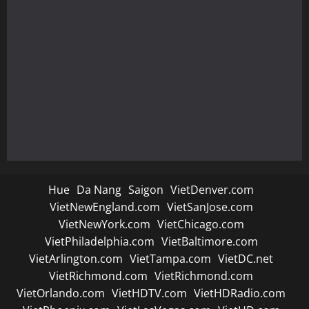
Hue
Da Nang
Saigon
VietDenver.com
VietNewEngland.com
VietSanJose.com
VietNewYork.com
VietChicago.com
VietPhiladelphia.com
VietBaltimore.com
VietArlington.com
VietTampa.com
VietDC.net
VietRichmond.com
VietRichmond.com
VietOrlando.com
VietHDTV.com
VietHDRadio.com