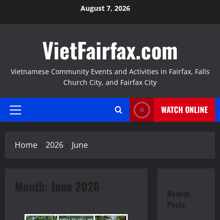
Skip
August 7, 2026
to
content
VietFairfax.com
Vietnamese Community Events and Activities in Fairfax, Falls
Church City, and Fairfax City
WATCH ONLINE
Primary
Menu
Home
2026
June
Month:
June 2026
Recent
Posts