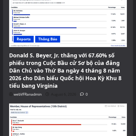
Reports
Thông Báo
Donald S. Beyer, Jr. thắng với 67.60% số
phiếu trong Cuộc Bầu cử Sơ bộ của đảng
Dân Chủ vào Thứ Ba ngày 4 tháng 8 năm
2026 cho Dân biểu Quốc hội Hoa Kỳ Khu 8
tiểu bang Virginia
webVFRanadmin
August 6, 2026
0