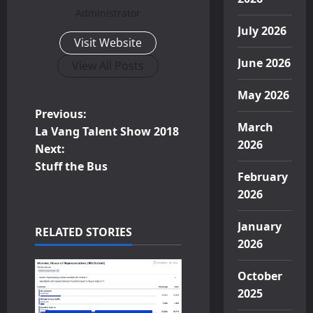
Administrator
July 2026
Visit Website
June 2026
View All Posts
May 2026
P
Previous:
March
La Vang Talent Show 2018
o
2026
Next:
Stuff the Bus
s
February
2026
t
January
n
RELATED STORIES
2026
a
October
v
2025