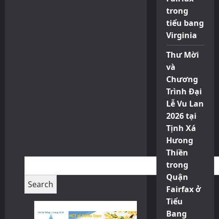
trong
tiểu bang
Virginia
Thư Mời
và
Chương
Trình Đại
Lễ Vu Lan
2026 tại
Tịnh Xá
Hưong
Thiền
trong
Quận
Fairfax ở
Tiểu
Bang