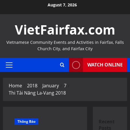
Skip
August 7, 2026
to
content
VietFairfax.com
Vietnamese Community Events and Activities in Fairfax, Falls
Church City, and Fairfax City
WATCH ONLINE
Primary
Menu
Home
2018
January
7
Thi Tài Năng La-Vang 2018
Recent
Thông Báo
Posts