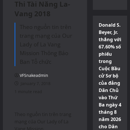
Thi Tài Năng La-
Vang 2018
Donald S.
Theo nguồn tin trên
Beyer, Jr.
trang mạng của Our
thắng với
Lady of La Vang
67.60% số
Mission Thông Báo
phiếu
Ban Tổ chức
trong
Cuộc Bầu
VFSnakeadmin
cử Sơ bộ
của đảng
January 7, 2018
Dân Chủ
1 minute read
vào Thứ
Ba ngày 4
tháng 8
Theo nguồn tin trên trang
năm 2026
mạng của Our Lady of La
cho Dân
Vang Mission