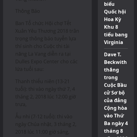
biểu
Thông Báo
Quốc hội
Hoa Kỳ
Ban Tổ chức Hội chợ Tết
Khu 8
Xuân Yêu Thương 2018 trân
tiểu bang
trọng thông báo tuyển lựa
Virginia
thí sinh cho Cuộc thi tài
năng La Vang diễn ra tại
Dave T.
Dulles Expo Center cho các
Beckwith
lứa tuổi sau:
thắng
trong
Thanh thiếu niên (13-21
Cuộc Bầu
tuổi): thi vào ngày thứ 7, 4
cử Sơ bộ
tháng 2, 2018 lúc 12:00 giờ
của đảng
trưa,
Cộng hòa
vào Thứ
Ấu nhi (7-12 tuổi): thi vào
Ba ngày 4
ngày Chúa nhật, 3 tháng 2,
tháng 8
2018 lúc 11:00 giờ sáng,