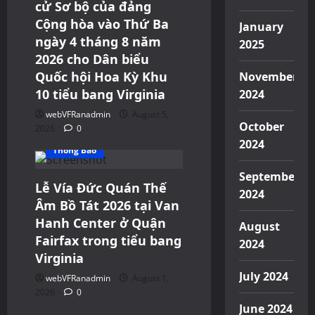
cử Sơ bộ của đảng
Cộng hòa vào Thứ Ba
January
ngày 4 tháng 8 năm
2025
2026 cho Dân biểu
Quốc hội Hoa Kỳ Khu
November
10 tiểu bang Virginia
2024
webVFRanadmin
August 5,
October
2026
0
Events
Sinh Hoạt
2024
Thông Báo
September
Lễ Vía Đức Quán Thế
2024
Âm Bồ Tát 2026 tại Van
Hanh Center ở Quận
August
Fairfax trong tiểu bang
2024
Virginia
July 2024
webVFRanadmin
August 1,
2026
0
June 2024