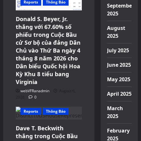
i
Reports
Thông Báo
September
2025
g
Donald S. Beyer, Jr.
thắng với 67.60% số
August
a
phiếu trong Cuộc Bầu
2025
t
cử Sơ bộ của đảng Dân
Chủ vào Thứ Ba ngày 4
July 2025
i
tháng 8 năm 2026 cho
June 2025
Dân biểu Quốc hội Hoa
o
Kỳ Khu 8 tiểu bang
May 2025
Virginia
n
webVFRanadmin
August 6,
April 2025
2026
0
March
Reports
Thông Báo
2025
Dave T. Beckwith
February
thắng trong Cuộc Bầu
2025