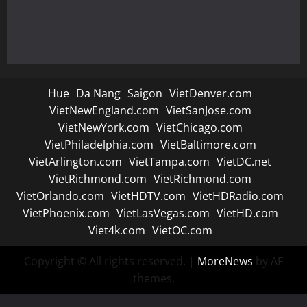
Hue
Da Nang
Saigon
VietDenver.com
VietNewEngland.com
VietSanJose.com
VietNewYork.com
VietChicago.com
VietPhiladelphia.com
VietBaltimore.com
VietArlington.com
VietTampa.com
VietDC.net
VietRichmond.com
VietRichmond.com
VietOrlando.com
VietHDTV.com
VietHDRadio.com
VietPhoenix.com
VietLasVegas.com
VietHD.com
Viet4k.com
VietOC.com
Copyright © All rights reserved.
|
MoreNews
by AF
themes.