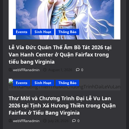
Events
Sinh Hoạt
Thông Báo
Lễ Vía Đức Quán Thế Âm Bồ Tát 2026 tại
Van Hanh Center ở Quận Fairfax trong
tiểu bang Virginia
webVFRanadmin
August 1, 2026
0
Events
Sinh Hoạt
Thông Báo
Thư Mời và Chương Trình Đại Lễ Vu Lan
2026 tại Tịnh Xá Hưong Thiền trong Quận
Fairfax ở Tiểu Bang Virginia
webVFRanadmin
July 28, 2026
0