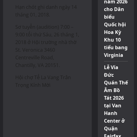
năm 2026
Hạn chót ghi danh ngày 14
cho Dân
tháng 01, 2018.
biểu
Quốc hội
Sơ tuyển (audition) 7:00 –
Hoa Kỳ
9:00 tối thứ Sáu, 26 tháng 1,
Khu 10
2018 ở Hội trường nhà thờ
tiểu bang
St. Veronica 3460
Virginia
Centreville Road,
Chantilly, VA 20151.
Lễ Vía
Đức
Hội chợ Tế La Vang Trân
Quán Thế
Trọng Kính Mời
Âm Bồ
Tát 2026
tại Van
Hanh
Center ở
Quận
Fairfax