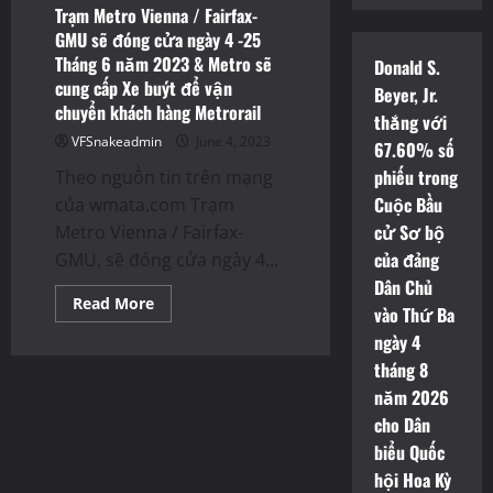
Trạm Metro Vienna / Fairfax-
GMU sẽ đóng cửa ngày 4 -25
Tháng 6 năm 2023 & Metro sẽ
Donald S.
cung cấp Xe buýt để vận
Beyer, Jr.
chuyển khách hàng Metrorail
thắng với
VFSnakeadmin
June 4, 2023
67.60% số
phiếu trong
Theo nguồn tin trên mạng
Cuộc Bầu
của wmata.com Trạm
cử Sơ bộ
Metro Vienna / Fairfax-
của đảng
GMU, sẽ đóng cửa ngày 4...
Dân Chủ
Read
Read More
vào Thứ Ba
more
about
ngày 4
Trạm
Metro
tháng 8
Vienna
/
năm 2026
Fairfax-
cho Dân
GMU
sẽ
biểu Quốc
đóng
cửa
hội Hoa Kỳ
ngày