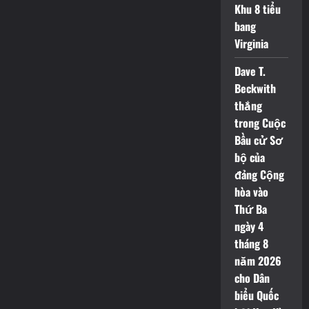
4
Khu 8 tiểu
-25
bang
Tháng
6
Virginia
năm
2023
&
Dave T.
Metro
sẽ
Beckwith
cung
cấp
thắng
Xe
trong Cuộc
buýt
để
Bầu cử Sơ
vận
chuyển
bộ của
khách
hàng
đảng Cộng
Metrorail
hòa vào
Thứ Ba
ngày 4
tháng 8
năm 2026
cho Dân
biểu Quốc