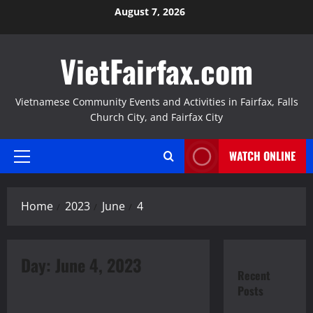
Skip
August 7, 2026
to
content
VietFairfax.com
Vietnamese Community Events and Activities in Fairfax, Falls
Church City, and Fairfax City
WATCH ONLINE
Primary
Menu
Home
2023
June
4
Day:
June 4, 2023
Hình Ảnh
Pictures
Recent
Thông Báo
Posts