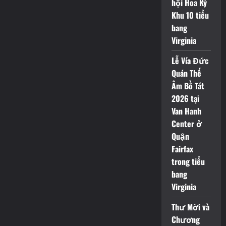
hội Hoa Kỳ
Khu 10 tiểu
bang
Virginia
Lễ Vía Đức
Quán Thế
Âm Bồ Tát
2026 tại
Van Hanh
Center ở
Quận
Fairfax
trong tiểu
bang
Virginia
Thư Mời và
Chương