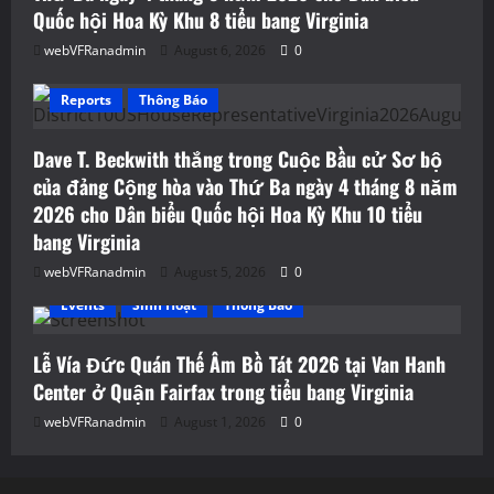
Quốc hội Hoa Kỳ Khu 8 tiểu bang Virginia
webVFRanadmin
August 6, 2026
0
Reports
Thông Báo
Dave T. Beckwith thắng trong Cuộc Bầu cử Sơ bộ
của đảng Cộng hòa vào Thứ Ba ngày 4 tháng 8 năm
2026 cho Dân biểu Quốc hội Hoa Kỳ Khu 10 tiểu
bang Virginia
webVFRanadmin
August 5, 2026
0
Events
Sinh Hoạt
Thông Báo
Lễ Vía Đức Quán Thế Âm Bồ Tát 2026 tại Van Hanh
Center ở Quận Fairfax trong tiểu bang Virginia
webVFRanadmin
August 1, 2026
0