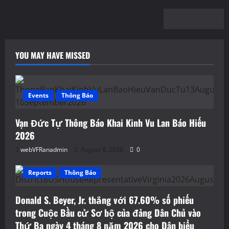
YOU MAY HAVE MISSED
Events
Thông Báo
Vạn Đức Tự Thông Báo Khai Kinh Vu Lan Báo Hiếu
2026
webVFRanadmin
August 8, 2026
0
Reports
Thông Báo
Donald S. Beyer, Jr. thắng với 67.60% số phiếu
trong Cuộc Bầu cử Sơ bộ của đảng Dân Chủ vào
Thứ Ba ngày 4 tháng 8 năm 2026 cho Dân biểu