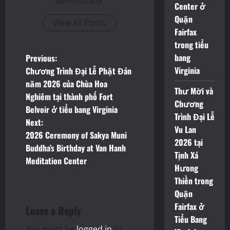
Administrator
Center ở
Quận
View All Posts
Fairfax
trong tiểu
P
bang
Previous:
Virginia
Chương Trình Đại Lễ Phật Đản
o
năm 2026 của Chùa Hoa
Thư Mời và
Nghiêm tại thành phố Fort
s
Chương
Belvoir ở tiểu bang Virginia
Trình Đại Lễ
t
Next:
Vu Lan
2026 Ceremony of Sakya Muni
2026 tại
n
Buddha’s Birthday at Van Hanh
Tịnh Xá
Meditation Center
a
Hưong
Thiền trong
v
Quận
Fairfax ở
i
Leave a Reply
Tiểu Bang
You must be
logged in
to