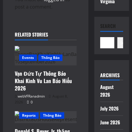
g
Virginia
post a comment.
a
t
SEARCH
RELATED STORIES
i
Search
o
Events
Thông Báo
n
Vạn Đức Tự Thông Báo
ARCHIVES
Khai Kinh Vu Lan Báo Hiếu
August
2026
2026
webVFRanadmin
August 8,
2026
0
July 2026
Reports
Thông Báo
June 2026
Donald S. Beyer, Jr. thắng