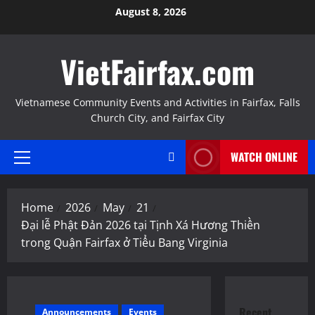
Skip
August 8, 2026
to
content
VietFairfax.com
Vietnamese Community Events and Activities in Fairfax, Falls
Church City, and Fairfax City
WATCH ONLINE
Primary
Menu
Home
2026
May
21
Đại lễ Phật Đản 2026 tại Tịnh Xá Hương Thiền
trong Quận Fairfax ở Tiểu Bang Virginia
Recent
Announcements
Events