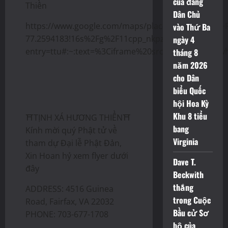
của đảng
Thiền
Dân Chủ
https://www.google.com/maps/place/4516+Guinea+R
vào Thứ Ba
77.2594183!16s%2Fg%2F11cpp_nkpz?
ngày 4
entry=ttu#:~:text=%3Ciframe%20src%3D%22https
tháng 8
năm 2026
cho Dân
biểu Quốc
hội Hoa Kỳ
Khu 8 tiểu
⛩️TỊNH XÁ HƯƠNG THIỀN⛩️
bang
Kính mời quý Phật tử về
Virginia
tham dự Đại lễ Phật Đản,
Xin Hoan hỷ xem flyer dưới
Dave T.
đây
Beckwith
thắng
ADDRESS: 4516 Guinea
trong Cuộc
Road, Fairfax, VA 22032
Bầu cử Sơ
PHONE: 703-677-1708
bộ của