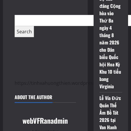
đảng Cộng
hòa vào
Thứ Ba
ngày 4
tháng 8
năm 2026
cho Dân
biểu Quốc
hội Hoa Kỳ
Khu 10 tiểu
bang
https://tinhxahuongthien.wordpress.com/
Virginia
ABOUT THE AUTHOR
Lễ Vía Đức
Quán Thế
Âm Bồ Tát
webVFRanadmin
2026 tại
Van Hanh