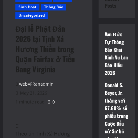
Posts
Sinh Hoạt
Thông Báo
Uncategorized
Đại lễ Phật Đản
Vạn Đức
2026 tại Tịnh Xá
Tự Thông
Hương Thiền trong
Báo Khai
Quận Fairfax ở Tiểu
Kinh Vu Lan
Báo Hiếu
Bang Virginia
2026
webVFRanadmin
Donald S.
Beyer, Jr.
May 21, 2026
thắng với
1 minute read
0
67.60% số
phiếu trong
Cuộc Bầu
C
cử Sơ bộ
Theo tin Tịnh Xá Hương