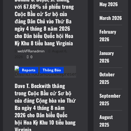
May 2026
với 67.60% số phiếu trong
Cuộc Bầu cử Sơ bộ của
March 2026
đảng Dân Chủ vào Thứ Ba
ngày 4 tháng 8 năm 2026
February
cho Dân biểu Quốc hội Hoa
2026
Kỳ Khu 8 tiểu bang Virginia
webVFRanadmin
August 6,
January
2026
0
2026
Reports
Thông Báo
October
2025
Dave T. Beckwith thắng
trong Cuộc Bầu cử Sơ bộ
September
của đảng Cộng hòa vào Thứ
2025
Ba ngày 4 tháng 8 năm
2026 cho Dân biểu Quốc
August
hội Hoa Kỳ Khu 10 tiểu bang
2025
Virginia