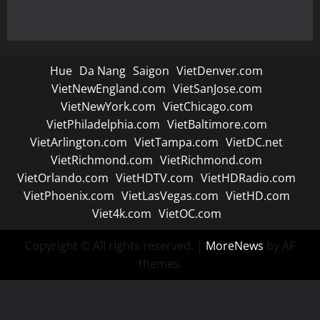
Hue
Da Nang
Saigon
VietDenver.com
VietNewEngland.com
VietSanJose.com
VietNewYork.com
VietChicago.com
VietPhiladelphia.com
VietBaltimore.com
VietArlington.com
VietTampa.com
VietDC.net
VietRichmond.com
VietRichmond.com
VietOrlando.com
VietHDTV.com
VietHDRadio.com
VietPhoenix.com
VietLasVegas.com
VietHD.com
Viet4k.com
VietOC.com
Copyright © All rights reserved.
|
MoreNews
by AF
themes.