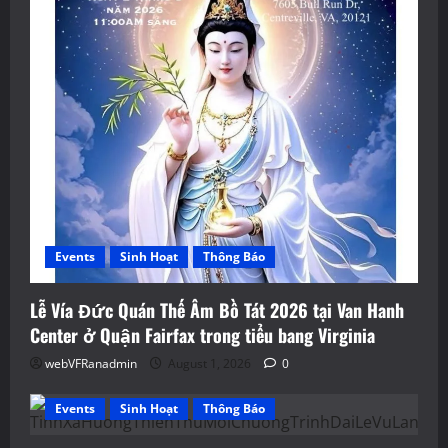
Events
Sinh Hoạt
Thông Báo
Lễ Vía Đức Quán Thế Âm Bồ Tát 2026 tại Van Hanh
Center ở Quận Fairfax trong tiểu bang Virginia
webVFRanadmin
August 1, 2026
0
Events
Sinh Hoạt
Thông Báo