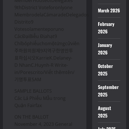
MemberHouseofDelegates
9thDistrict Voteforonlyone
March 2026
MiembrodelaCámaradeDelegados
Distrito9
February
Votesolamenteporuno
2026
CácĐạiBiểu Địahạt9
Chỉbỏphiếuchomộtứngcửviên
January
주하원의원제9지역구한명만투
2026
표하십시오KarrieK.Delaney-
D NhanC.Huynh-R Write-
October
in/Porescrito/Viết thêmtên/
2025
기명투표SAM
September
SAMPLE BALLOTS
2025
Các Lá Phiếu Mẫu trong
Quận Fairfax
August
2025
ON THE BALLOT
November 4, 2023 General