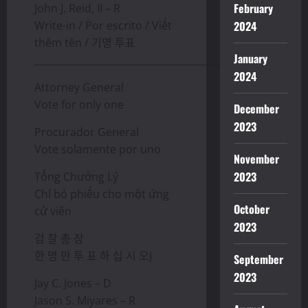
February
John J. Reid, II – R
Write-in / Por escrito / Viết
2024
thêm tên / 기명 투표
January
________________________________________________
2024
Attorney General
Vote for only one
December
2023
Procurador General
Vote solamente por uno
November
2023
Tổng Chưởng Lý
Chỉ bỏ phiếu cho một ứng
October
cử viên
2023
검 찰 총 장
한 명 만 투 표 하 십 시 오J
September
2023
Jay C. Jones – D
Jason S. Miyares – R