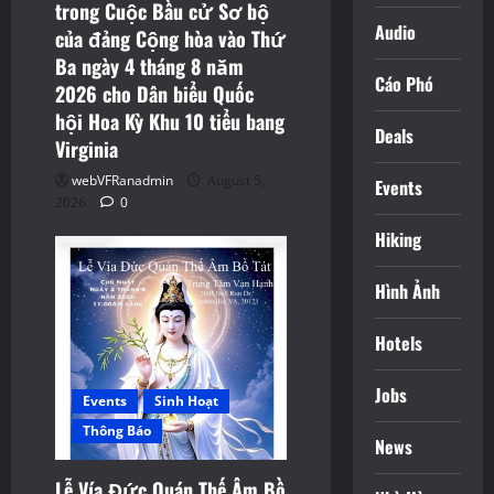
trong Cuộc Bầu cử Sơ bộ
Audio
của đảng Cộng hòa vào Thứ
Ba ngày 4 tháng 8 năm
Cáo Phó
2026 cho Dân biểu Quốc
hội Hoa Kỳ Khu 10 tiểu bang
Deals
Virginia
webVFRanadmin
August 5,
Events
2026
0
Hiking
Hình Ảnh
Hotels
Jobs
Events
Sinh Hoạt
Thông Báo
News
Lễ Vía Đức Quán Thế Âm Bồ