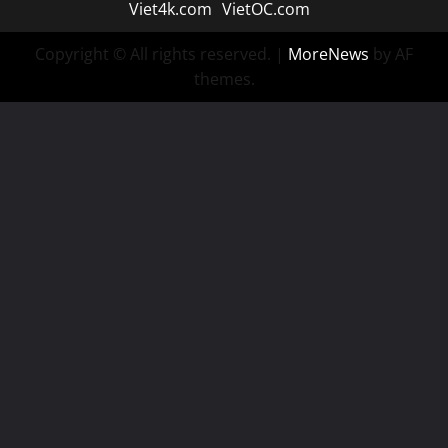
Viet4k.com
VietOC.com
Copyright © All rights reserved.
|
MoreNews
by AF
themes.