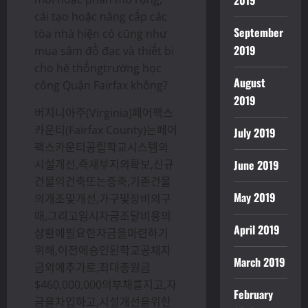
2019
cải tạo hoặc nâng cấp các
September
tòa nhà hiện có cũng như
2019
mua sắm đồ đạc và thiết bị
cho hệ thốngtrường học
August
công Quận Fairfax không?
2019
버지니아주(Virginia)페어팩스
카운티(Fairfax County)는페어
July 2019
팩스카운티공립학교시스템의
시설개선,즉새부지의확보,신규
June 2019
건물의건축또는증축,기존건물
May 2019
의개조및개선,가구및장비의구
매,그리고임시자금조달비용의
April 2019
상환에필요한자금을마련하기
위해,이전에승인된학교공채자
March 2019
금외에추가로,최대총원금
$460,000,000의부채를지고,자
February
금을차입하고,시설개선을위한