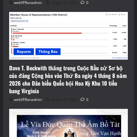
webVFRanadmin
August 6, 2026
0
Reports
Thông Báo
Dave T. Beckwith thắng trong Cuộc Bầu cử Sơ bộ
của đảng Cộng hòa vào Thứ Ba ngày 4 tháng 8 năm
2026 cho Dân biểu Quốc hội Hoa Kỳ Khu 10 tiểu
bang Virginia
webVFRanadmin
August 5, 2026
0