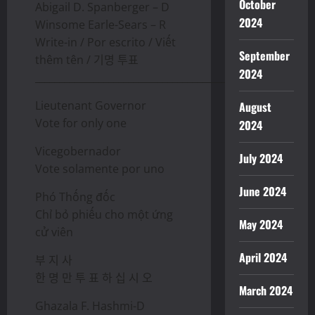
October
Abigail D. Spanberger – D
2024
Winsome Earle-Sears – R
Write-in / Por escrito / Viết
September
thêm tên / 기명 투표
2024
________________________________________________
Lieutenant Governor
August
Vote for only one
2024
Vicegobernador
July 2024
Vote solamente por uno
June 2024
Phó Thống đốc
Chỉ bỏ phiếu cho một ứng
May 2024
cử viên
April 2024
부 지 사
한 명 만 투 표 하 십 시 오
March 2024
Ghazala F. Hashmi-D