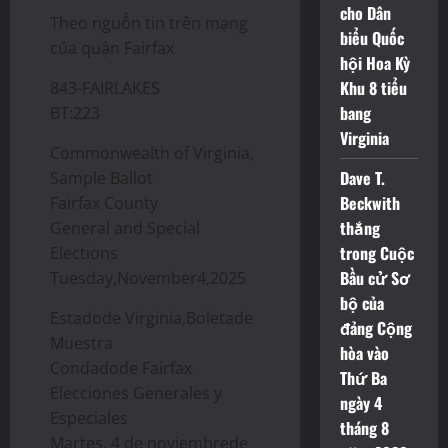
cho Dân
Theo nguồn tin trên mạng
biểu Quốc
của quận Fairfax
hội Hoa Kỳ
Khu 8 tiểu
843-FAIRLAKES
bang
BT:223
Virginia
Commonwealth of Virginia,
Dave T.
Sample Ballot
Beckwith
Fairfax County
thắng
General and Special
trong Cuộc
Elections
Bầu cử Sơ
Tuesday,November4,2025
bộ của
Estadode Virginia,Boletade
đảng Cộng
Muestra
hòa vào
Condadode Fairfax
Thứ Ba
Elecciones Generales y
ngày 4
Especiales
tháng 8
Martes, 4 de noviembrede