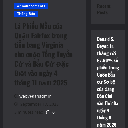
Recent
Announcements
Posts
Thông Báo
Lá Phiếu Mẫu của
Quận Fairfax trong
Donald S.
tiểu bang Virginia
Beyer, Jr.
cho cuộc Tổng Tuyển
thắng với
67.60% số
Cử và Bầu Cử Đặc
phiếu trong
Biệt vào ngày 4
Cuộc Bầu
tháng 11 năm 2025
cử Sơ bộ
của đảng
Dân Chủ
webVFRanadmin
vào Thứ Ba
September 17, 2025
ngày 4
5 minutes read
0
tháng 8
năm 2026