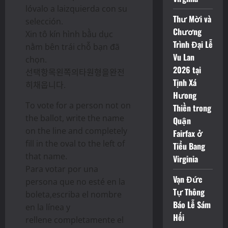
lóvalo a laizquierda con su
Thư Mời và
selección.
Chương
Xin tô kín hình bầu dục
Trình Đại Lễ
nằm bên trái chỗ bạn đã
Vu Lan
chọn.
2026 tại
선택항목왼쪽의타원형을완전
Tịnh Xá
히채웁니다.
Hưong
To vote for a person not on
Thiền trong
the ballot, write the name
Quận
on the line and completely
Fairfax ở
fill in the oval to the left of
Tiểu Bang
that name.
Virginia
Para votar por una
Vạn Đức
persona que no esté en la
Tự Thông
boleta,escriba el nombre
Báo Lễ Sám
en la línea y
Hối
rellene completamente el