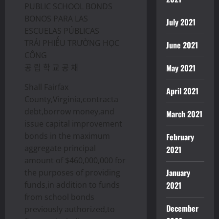
PUBLIC SCHOOL BONDS
BONOS PARA LAS
July 2021
ESCUELAS PÚBLICAS
TRÁI PHIẾU TRƯỜNG HỌC
June 2021
CÔNG
공 립 학 교 공 채
May 2021
Shall Fairfax
April 2021
County,Virginia,contracta
debt,borrow money,and
March 2021
issue capital improvement
bonds in the maximum
February
aggregate principal
2021
amount of $460,000,000 for
January
the purposes of providing
funds,in addition to funds
2021
from school bonds
December
previously authorized,to