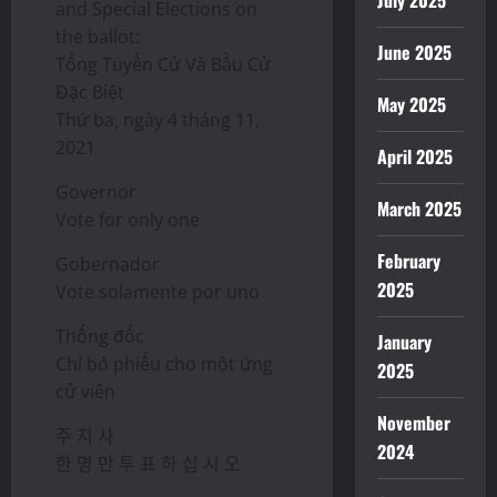
July 2025
and Special Elections on
the ballot:
June 2025
Tổng Tuyển Cử Và Bầu Cử
Đặc Biệt
May 2025
Thứ ba, ngày 4 tháng 11,
2021
April 2025
Governor
March 2025
Vote for only one
February
Gobernador
2025
Vote solamente por uno
Thống đốc
January
Chỉ bỏ phiếu cho một ứng
2025
cử viên
November
주 지 사
2024
한 명 만 투 표 하 십 시 오