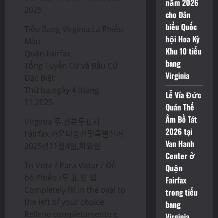
năm 2026
2025
cho Dân
biểu Quốc
Tiểu Bang Virginia,Lá Phiếu
hội Hoa Kỳ
Mẫu
Khu 10 tiểu
Quận Fairfax
bang
Tổng Tuyển Cử và Bầu Cử
Virginia
Đặc Biệt
Thứ ba,ngày 4 tháng
Lễ Vía Đức
11,2025
Quán Thế
Âm Bồ Tát
Virginia 주,견본투표지
2026 tại
Fairfax 카운티총선및특별선거
Van Hanh
2025년11월4일,화요일
Center ở
To Vote / Para Votar / Để
Quận
bỏ Phiếu /투 표 방 법
Fairfax
Completely fill in the oval to
trong tiểu
the left of your choice.
bang
Rellene completamente e
Virginia