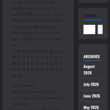
óvalo a la izquierda del
nombre de esa persona.
Để bỏ phiếu cho một người
SEARCH
không có tên trên lá phiếu,
hãy ghi tên lên dòng và
Search
điền đầy đủ vào hình bầu
dục ở phía bên trái của tên
đó.
투 표 용 지 에 이 름 이 없 는 사
ARCHIVES
람 에 게 투 표 하 고 싶 은 경 우
줄 위 에 그 이 름 을 적 고 해 당
August
왼 쪽 타 원 형 을 완 전 히 채 웁
2026
니 다.
July 2026
ayC.Jones-D
JasonS.Miyares-R Write-
June 2026
in/Porescrito/Viết thêmtên/
기명투표
May 2026