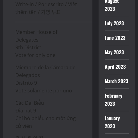
August
Write-in / Por escrito / Viết
2023
thêm tên / 기명 투표
________________________________________________
July 2023
Member House of
June 2023
Delegates
9th District
May 2023
Vote for only one
April 2023
Miembro de la Cámara de
Delegados
March 2023
Distrito 9
Vote solamente por uno
February
Các Đại Biểu
2023
Địa hạt 9
January
Chỉ bỏ phiếu cho một ứng
2023
cử viên