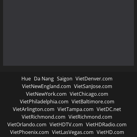
Hue
Da Nang
Saigon
VietDenver.com
VietNewEngland.com
VietSanJose.com
VietNewYork.com
VietChicago.com
VietPhiladelphia.com
VietBaltimore.com
VietArlington.com
VietTampa.com
VietDC.net
VietRichmond.com
VietRichmond.com
VietOrlando.com
VietHDTV.com
VietHDRadio.com
VietPhoenix.com
VietLasVegas.com
VietHD.com