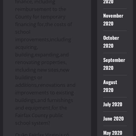
2020
finance, including
reimbursement to the
November
County for temporary
2020
financing for,the costs of
school
October
improvements,including
2020
acquiring,
building,expanding,and
September
renovating properties,
2020
including new sites,new
buildings or
August
additions,renovations and
2020
improvements to existing
buildings,and furnishings
July 2020
and equipment,for the
Fairfax County public
June 2020
school system?
May 2020
Quận Fairfax,Virginia có