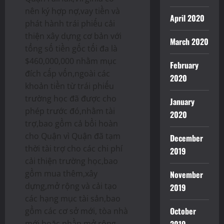
nên ký hợp nợ,vay tiền và
April 2020
phát hành trái phiếu cải
thiện xây dựng cơ bản với
March 2020
tổng số tiền gốc tối đa là
$460,000,000 nhằm mục
February
đích cấp vốn,ngoài các
2020
khoản tiền từ trái phiếu
trường học đã được cho
January
phép trước đó,nhằm tài
2020
trợ,bao gồm cả bồi hoàn
cho Quận vì Quận đã tạm
December
thời tài trợ cho các chi phí
2019
cải thiện trường học,bao
gồm mua thêm,xây
November
dựng,mở rộng và cải tạo
2019
các hạng mục tài sản,bao
October
gồm các cơ sở mới, tòa nhà
mới hoặc phần mở rộng,