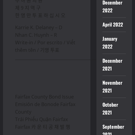
주 하 원 의 원
December
제 9 지 역 구
2022
한 명 만 투 표 하 십 시 오
April 2022
Karrie K. Delaney – D
Nhan C. Huynh – R
January
Write-in / Por escrito / Viết
2022
thêm tên / 기명 투표
________________________________________________
December
2021
November
2021
Fairfax County Bond Issue
Emisión de Bonode Fairfax
October
County
2021
Trái Phiếu Quận Fairfax
September
Fairfax 카 운 티 공 채 발 행
2021