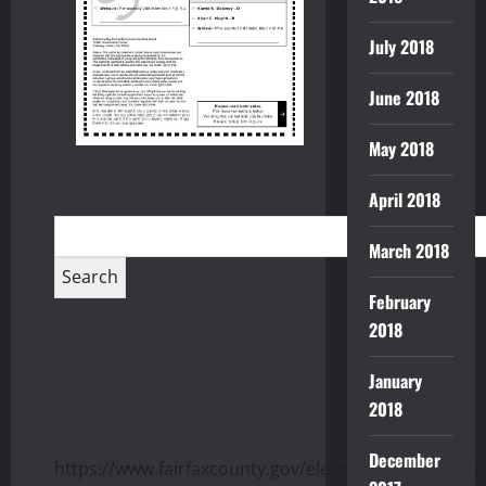
July 2018
June 2018
May 2018
April 2018
March 2018
February
2018
January
2018
December
https://www.fairfaxcounty.gov/elections/sites/ele