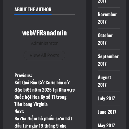
2017
ABOUT THE AUTHOR
November
2017
webVFRanadmin
October
2017
Administrator
View All Posts
September
2017
P
Previous:
August
Kết Quả Bầu Cử Cuộc bầu cử
2017
o
đặc biệt năm 2025 tại Khu vực
Quốc hội Hoa Kỳ số 11 trong
July 2017
s
Tiểu bang Virginia
t
Next:
June 2017
Ba địa điểm bỏ phiếu sớm bắt
n
May 2017
đầu từ ngày 19 tháng 9 cho