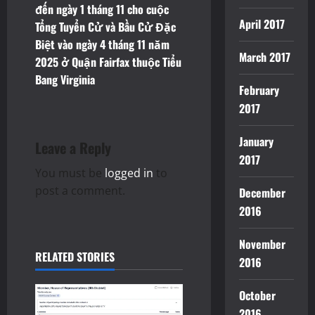
đến ngày 1 tháng 11 cho cuộc
a
April 2017
Tổng Tuyển Cử và Bầu Cử Đặc
v
Biệt vào ngày 4 tháng 11 năm
March 2017
2025 ở Quận Fairfax thuộc Tiểu
i
Bang Virginia
February
g
2017
a
January
Leave a Reply
2017
t
You must be
logged in
to
i
post a comment.
December
2016
o
November
n
RELATED STORIES
2016
October
2016