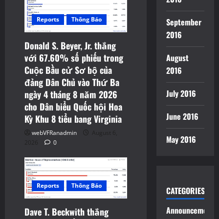
Reports
Thông Báo
September
2016
Donald S. Beyer, Jr. thắng
với 67.60% số phiếu trong
August
Cuộc Bầu cử Sơ bộ của
2016
đảng Dân Chủ vào Thứ Ba
July 2016
ngày 4 tháng 8 năm 2026
cho Dân biểu Quốc hội Hoa
June 2016
Kỳ Khu 8 tiểu bang Virginia
webVFRanadmin
August 6,
May 2016
2026
0
Reports
Thông Báo
CATEGORIES
Announcements
Dave T. Beckwith thắng