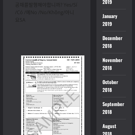
2019
공채를발행해야합니까? Yes/Sí
/Có /예No /No/Không/아니
January
요SA
2019
December
2018
November
2018
October
2018
September
2018
August
2018