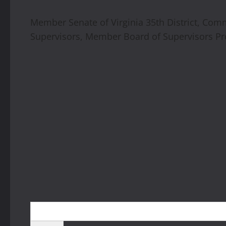
Member Senate of Virginia 35th District, Co
Supervisors, Member Board of Supervisors Pro