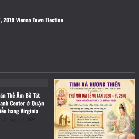
, 2019 Vienna Town Election
nh Hoạt
án Thế Âm Bồ Tát
Hanh Center ở Quận
tiểu bang Virginia
August 1, 2026