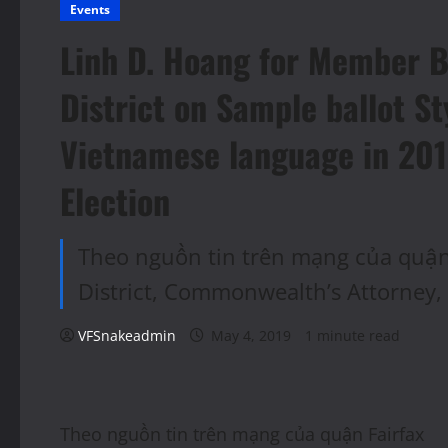
Events
Linh D. Hoang for Member B
District on Sample ballot S
Vietnamese language in 201
Election
Theo nguồn tin trên mạng của quận 
District, Commonwealth’s Attorney
VFSnakeadmin
May 4, 2019
1 minute read
Theo nguồn tin trên mạng của quận Fairfax