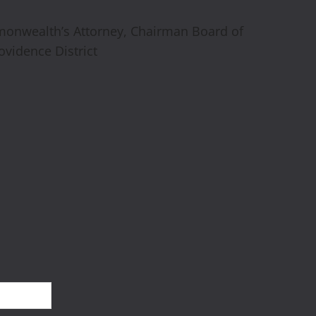
mmonwealth’s Attorney, Chairman Board of
vidence District