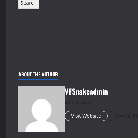
ABOUT THE AUTHOR
VFSnakeadmin
Administrator
Visit Website
View All P