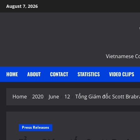
Skip
August 7, 2026
to
content
Vietnamese Com
HOME
ABOUT
CONTACT
STATISTICS
VIDEO CLIPS
Home
2020
June
12
Tổng Giám đốc Scott Brabra
Press Releases