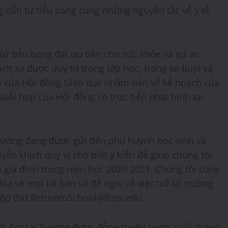
 dẫn từ tiểu bang cùng những nguyên tắc về y tế
từ tiểu bang đặt ưu tiên cho sức khỏe và sự an
ch xa được duy trì trong lớp học, trong xe buýt và
hì của Hội đồng Giáo dục nhằm bàn về kế hoạch của
uổi họp của Hội đồng có trực tiếp phát hình tại
trường đang được gửi đến phụ huynh học sinh và
yến khích quý vị cho biết ý kiến để giúp chúng tôi
à gia đình trong niên học 2020-2021. Chúng tôi cũng
ia sẻ mọi lời bàn và đề nghị về việc trở lại trường
hộp thư ReturntoSchool@fcps.edu .
h Trở lại Trường được đồng thuận trước cuối tháng