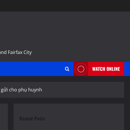
m
nd Fairfax City
WATCH ONLINE
0 gửi cho phụ huynh
Recent Posts