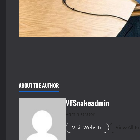
ABOUT THE AUTHOR
VFSnakeadmin
Administrator
Visit Website
View All P