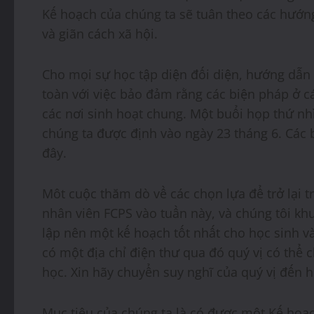
Kế hoạch của chúng ta sẽ tuân theo các hướng
và giãn cách xã hội.
Cho mọi sự học tập diện đối diện, hướng dẫn 
toàn với việc bảo đảm rằng các biện pháp ở cá
các nơi sinh hoạt chung. Một buổi họp thứ n
chúng ta được định vào ngày 23 tháng 6. Các b
đây.
Môt cuộc thăm dò về các chọn lựa để trở lại 
nhân viên FCPS vào tuần này, và chúng tôi khu
lập nên một kế hoạch tốt nhất cho học sinh v
có một địa chỉ điện thư qua đó quý vị có thể ch
học. Xin hãy chuyển suy nghĩ của quý vị đến 
Mục tiêu của chúng ta là có được một Kế hoạc