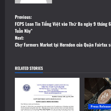
P
Previous:
FCPS Loan Tin Tiếng Việt vào Thứ Ba ngày 9 tháng
o
Tuần Này”
s
Next:
Chợ Farmers Market tại Herndon của Quận Fairfax 
t
n
a
RELATED STORIES
v
i
g
Press Release