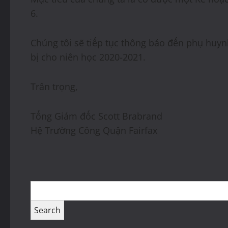
6.
Chúng tôi sẽ tiếp tục thông báo đến phụ huyn
bị cho niên học 2020-2021.
Trân trọng,
Tổng Giám đốc Scott Brabrand
Hệ Trường Công Quận Fairfax