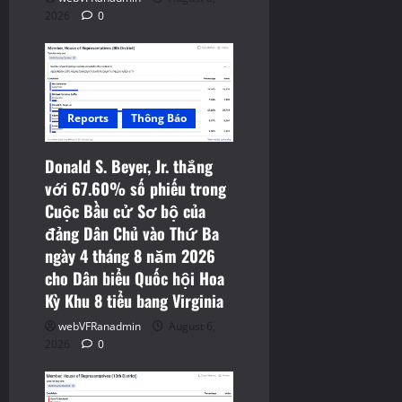
2026
0
Reports
Thông Báo
Donald S. Beyer, Jr. thắng
với 67.60% số phiếu trong
Cuộc Bầu cử Sơ bộ của
đảng Dân Chủ vào Thứ Ba
ngày 4 tháng 8 năm 2026
cho Dân biểu Quốc hội Hoa
Kỳ Khu 8 tiểu bang Virginia
webVFRanadmin
August 6,
2026
0