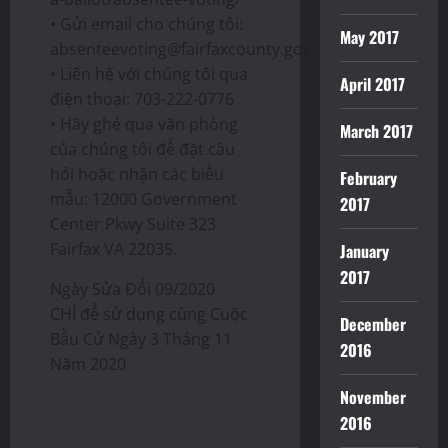
• Gửi email cho chúng tôi:
May 2017
absenteevoting@fairfaxcounty.gov
• Liên hệ với chúng tôi qua
April 2017
điện thoại: 703-222-0776
• Hãy ghé qua văn phòng
March 2017
của chúng tôi để đặt câu
hỏi hoặc nhận các biểu
February
mẫu: 12000 Government
2017
Center Pkwy Suite 323
Fairfax VA 22035.
January
2017
Ngày Sửa Đổi 09/2020
CHỈ để sử dụng cùng Cuộc
December
Bầu Cử Ngày 3 Tháng 11
2016
Năm 2020
November
2016