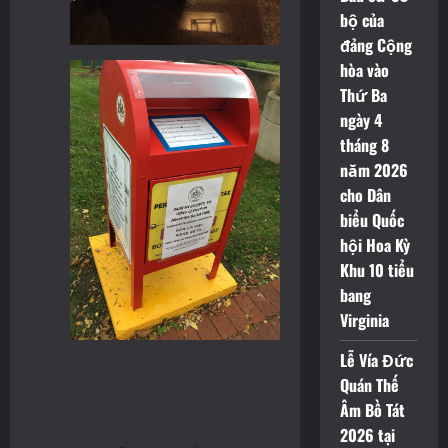
bộ của
đảng Cộng
hòa vào
Thứ Ba
ngày 4
tháng 8
năm 2026
cho Dân
biểu Quốc
hội Hoa Kỳ
Khu 10 tiểu
bang
Virginia
Lễ Vía Đức
Quán Thế
Âm Bồ Tát
2026 tại