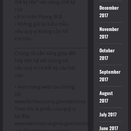
thể ký tên” vào dòng chữ ký
December
của
2017
cử tri trên Phong Bì B.
• Không gửi lại biểu mẫu
November
nếu quý vị không cần hỗ
2017
trợ nữa.
________________________________________________________
October
Chúng tôi sẵn sàng giúp đỡ!
2017
Hãy liên hệ với chúng tôi
nếu quý vị có bất kỳ câu hỏi
September
nào.
2017
• Xem trang web của chúng
August
tôi:
2017
www.fairfaxcounty.gov/elections
Theo dõi lá phiếu của quý vị
July 2017
tại đây:
www.elections.virginia.gov/casting-
June 2017
a-ballot/absentee-voting/