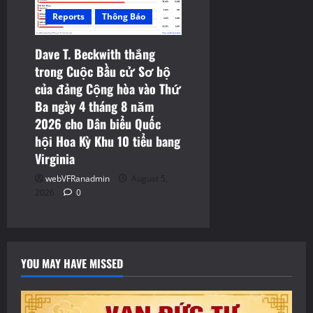
Reports
Thông Báo
Dave T. Beckwith thắng
trong Cuộc Bầu cử Sơ bộ
của đảng Cộng hòa vào Thứ
Ba ngày 4 tháng 8 năm
2026 cho Dân biểu Quốc
hội Hoa Kỳ Khu 10 tiểu bang
Virginia
webVFRanadmin
August 5,
2026
0
YOU MAY HAVE MISSED