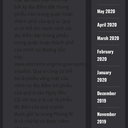
bất kỳ địa điểm đặt thùng
May 2020
phiếu nào trong quận hoặc
thành phố của quý vị. Quý
April 2020
vị có thể tìm danh sách các
địa điểm đặt thùng phiếu
March 2020
trong quận hoặc thành phố
của mình tại đường dẫn
February
này:
2020
www.elections.virginia.gov/casting-
a-ballot. Quý vị cũng có thể
January
bỏ lá phiếu vắng mặt của
2020
mình tại địa điểm bỏ phiếu
của quý vị vào Ngày Bầu
December
Cử. Xin lưu ý là các lá phiếu
2019
đã điền của quý vị phải
November
được gửi lại trong Phong Bì
B có chữ ký và được niêm
2019