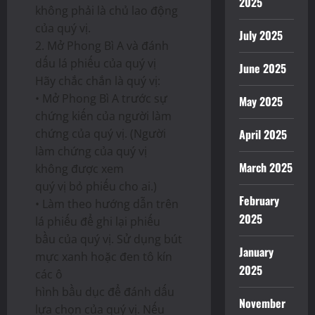
2025
không phải là chủ lao động
của quý vị.
July 2025
2. Mở Phong Bì A và đánh
dấu lá phiếu của quý vị
June 2025
Hãy chắc chắn là quý vị:
• Mở Phong Bì A trước sự
May 2025
chứng kiến của người làm
chứng của quý vị. (Người
April 2025
làm chứng của quý vị
March 2025
không được xem
quý vị bỏ phiếu cho ai.)
February
• Làm theo hướng dẫn trên
2025
lá phiếu để ghi lại phiếu
bầu của quý vị. Sử dụng bút
January
mực xanh hoặc đen tô kín
2025
các ô
hình bầu dục để đánh dấu
November
lựa chọn của quý vị. Nếu