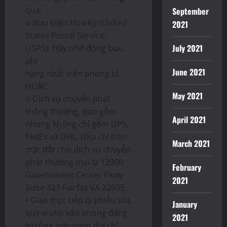
qua:
September
o Bưu Điện Hoa Kỳ (United
2021
States Postal Service,
July 2021
USPS). Hãy nhớ đóng bưu
phí
June 2021
hạng nhất trên phong bì.
HOẶC
May 2021
o Dịch vụ chuyển phát
thông thường, bao gồm
April 2021
nhưng không chỉ gồm UPS,
FedEx và DHL. (Địa chỉ trên
March 2021
mặt đất cho dịch vụ chuyển
phát thương mại là 12000
February
Government Center Pkwy
2021
Suite 323 Fairfax VA 22035
• Giao trực tiếp lá phiếu của
January
quý vị cho văn phòng đăng
2021
ký tổng hợp (xem địa chỉ