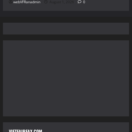
webVFRanadmin
August 1, 2026
0
VIETFAIRFAX.COM