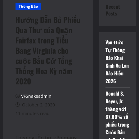
Recent
Thông Báo
Posts
Hướng Dẫn Bỏ Phiếu
Qua Thư của Quận
Fairfax trong Tiểu
Vạn Đức
Bang Virginia cho
Tự Thông
Báo Khai
cuộc Bầu Cử Tổng
Kinh Vu Lan
Thống Hoa Kỳ năm
Báo Hiếu
2020
2026
Donald S.
VFSnakeadmin
Beyer, Jr.
October 2, 2020
thắng với
11 minutes read
67.60% số
phiếu trong
Cuộc Bầu
Theo nguồn tin trên mạng