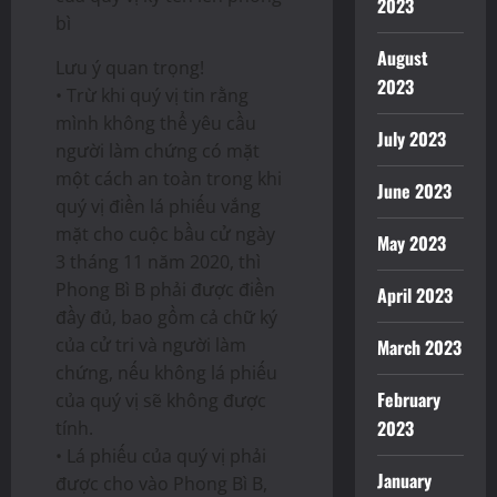
2023
bì
August
Lưu ý quan trọng!
2023
• Trừ khi quý vị tin rằng
mình không thể yêu cầu
July 2023
người làm chứng có mặt
một cách an toàn trong khi
June 2023
quý vị điền lá phiếu vắng
mặt cho cuộc bầu cử ngày
May 2023
3 tháng 11 năm 2020, thì
Phong Bì B phải được điền
April 2023
đầy đủ, bao gồm cả chữ ký
của cử tri và người làm
March 2023
chứng, nếu không lá phiếu
February
của quý vị sẽ không được
2023
tính.
• Lá phiếu của quý vị phải
January
được cho vào Phong Bì B,