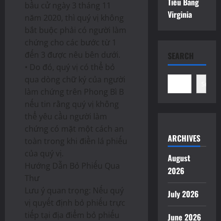
Tiểu Bang
bầu cử ngày 3 tháng 11
Virginia
năm 2020, thì quý vị không
bắt buộc phải có người làm
chứng cho các bước từ 1
đến 3 được nêu bên dưới.
SEARCH
• Do đó, quý vị có thể bỏ
qua dòng chữ ký của người
Search
làm chứng trên Phong Bì B
nếu tin rằng quý vị không
thể yêu cầu người làm
chứng có mặt một cách an
ARCHIVES
toàn trong khi điền lá phiếu
của quý vị.
August
Hướng Dẫn Bỏ Phiếu Qua
2026
Thư
Lưu ý quan trọng: Nếu quý
July 2026
vị quyết định bỏ phiếu trực
tiếp tại địa điểm bỏ phiếu
June 2026