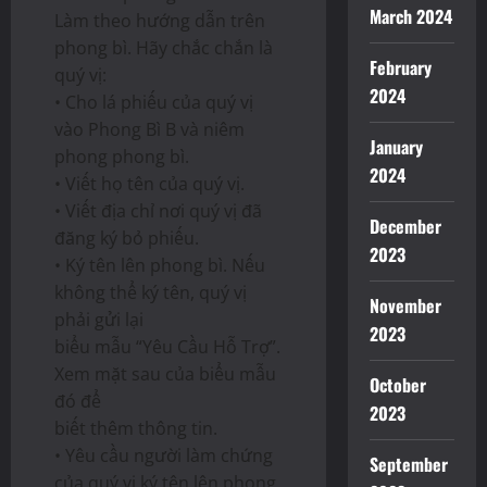
March 2024
Làm theo hướng dẫn trên
phong bì. Hãy chắc chắn là
February
quý vị:
2024
• Cho lá phiếu của quý vị
vào Phong Bì B và niêm
January
phong phong bì.
2024
• Viết họ tên của quý vị.
• Viết địa chỉ nơi quý vị đã
December
đăng ký bỏ phiếu.
2023
• Ký tên lên phong bì. Nếu
không thể ký tên, quý vị
November
phải gửi lại
2023
biểu mẫu “Yêu Cầu Hỗ Trợ”.
Xem mặt sau của biểu mẫu
October
đó để
2023
biết thêm thông tin.
• Yêu cầu người làm chứng
September
của quý vị ký tên lên phong