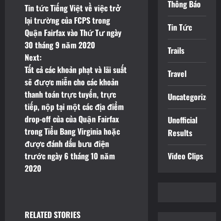
Thông Báo
Tin tức Tiếng Việt về việc trở
o
lại trường của FCPS trong
Tin Tức
Quận Fairfax vào Thứ Tư ngày
s
30 tháng 9 năm 2020
Trails
t
Next:
Tất cả các khoản phạt và lãi suất
Travel
n
sẽ được miễn cho các khoản
thanh toán trực tuyến, trực
Uncategorized
a
tiếp, nộp tại một các địa điểm
v
drop-off của của Quận Fairfax
Unofficial
trong Tiểu Bang Virginia hoặc
Results
i
được đánh dấu bưu điện
trước ngày 6 tháng 10 năm
Video Clips
g
2020
a
t
RELATED STORIES