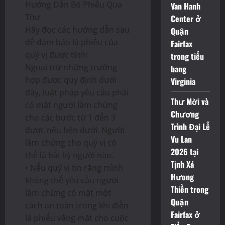
Hướng Dẫn Bỏ Phiếu Qua
Van Hanh
Thư
Center ở
Hãy đọc các hướng dẫn sau
Quận
để đảm bảo lá phiếu của
Fairfax
quý vị được tính!
trong tiểu
Ngoại trừ những trường
bang
hợp được quy định dưới
Virginia
đây, luật pháp yêu cầu phải
Thư Mời và
có mặt người làm chứng
Chương
cho các bước từ 1 đến 3
Trình Đại Lễ
được nêu bên dưới. Người
Vu Lan
làm chứng cho quý vị có
2026 tại
thể là bất kỳ người nào.
Tịnh Xá
• Nếu quý vị tin rằng mình
Hưong
không thể yêu cầu người
Thiền trong
làm chứng có mặt một
Quận
cách an toàn trong khi điền
Fairfax ở
lá phiếu vắng mặt cho cuộc