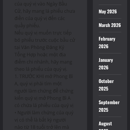
của quý vị vào Ngày Bầu
Cử, hãy mang lá phiếu chưa
May 2026
điền của quý vị đến các
March 2026
quầy phiếu.
Nếu quý vị muốn trực tiếp
February
bỏ phiếu trước cuộc bầu cử
2026
tại Văn Phòng Đăng Ký
Tổng Hợp hoặc một địa
January
điểm chi nhánh, hãy mang
2026
theo lá phiếu của quý vị.
1. TRƯỚC KHI mở Phong Bì
October
A, quý vị phải tìm một
2025
người làm chứng để chứng
kiến quý vị mở Phong Bì A
September
có chứa lá phiếu của quý vị
2025
• Người làm chứng của quý
vị có thể là bất kỳ người
August
nào từ 18 tuổi trở lên mà