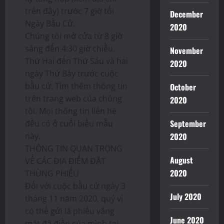
trên đây) trước 7 giờ tối
December
Ngày Bầu Cử.
2020
Chúng tôi mở cửa từ 8 giờ
sáng đến 4:30 giờ chiều,
November
Thứ Hai đến Thứ Sáu và hai
2020
ngày Thứ Bảy trước cuộc
bầu cử. Tìm thêm thông tin
October
trên trang web của chúng
2020
tôi. Mọi thông tin liên hệ
September
đều có ở cuối biểu mẫu
này.
2020
THÔNG TIN QUAN TRỌNG
August
VỀ CÁC ĐỊA ĐIỂM ĐẶT
2020
THÙNG PHIẾU
Đối với cuộc bầu cử ngày 3
July 2020
tháng 11 năm 2020, quý vị
có thể gửi lá phiếu vắng
June 2020
mặt đã điền của mình tại