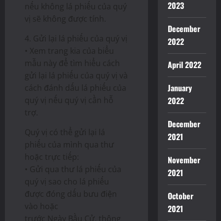
2023
nếu không lá phiếu của quý
vị sẽ không được tính.
December
4. Gửi lại lá phiếu của quý vị
2022
• Xem trang kia của biểu
mẫu này để tìm hiểu cách
April 2022
gửi lại lá phiếu của quý vị và
January
cách đánh dấu lá phiếu của
quý vị nếu quý vị cần hỗ
2022
trợ.
December
Quý vị có thể gửi lại lá
2021
phiếu của mình qua thư
hoặc trực tiếp:
November
• Gửi qua thư lá phiếu của
2021
quý vị sao cho lá phiếu
được đóng dấu bưu điện
October
vào hoặc
2021
trước Ngày Bầu Cử, thông