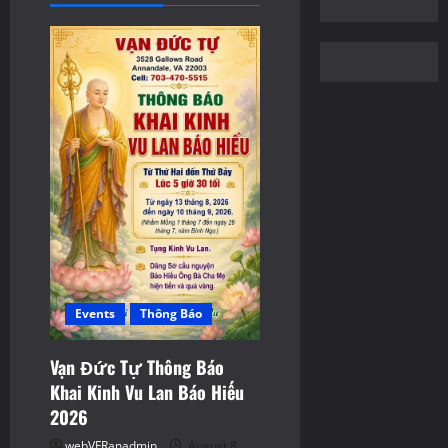
i
o
n
Events
Thông Báo
Vạn Đức Tự Thông Báo
Khai Kinh Vu Lan Báo Hiếu
2026
webVFRanadmin
August 8,