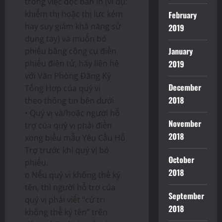
trong việc đọc bản in (ví dụ:
khiếm thị hoặc thị lực kém
February
hay suy giảm khả năng sử
2019
dụng tay) và muốn bỏ
January
phiếu bằng công cụ điền
phiếu điện tử, hãy liên hệ
2019
với Văn Phòng Đăng Ký
December
Tổng Hợp của quý vị
2018
theo thông tin bên dưới.
• Quý vị và/hoặc người hỗ
November
trợ của quý vị phải điền
2018
xong biểu mẫu Yêu Cầu Hỗ
Trợ trước khi quý vị bỏ
October
phiếu.
2018
o Nếu quý vị không thể ký
tên, thì người hỗ trợ của
September
quý vị phải viết “cử tri
2018
không thể ký tên” trên