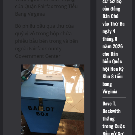
cử Sơ bộ
của Quận Fairfax trong Tiểu
của đảng
Bang Virginia
Dân Chủ
vào Thứ Ba
Bỏ phiếu bầu qua thư của
ngày 4
quý vị vô trong hộp chứa
tháng 8
phiếu bầu bên trong và bên
năm 2026
ngoài Fairfax County
cho Dân
Government Center
biểu Quốc
hội Hoa Kỳ
Khu 8 tiểu
bang
Virginia
Dave T.
Beckwith
thắng
trong Cuộc
Bầu cử Sơ