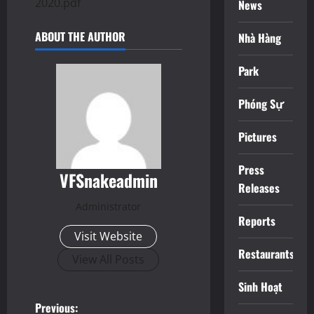
2020.pdf
News
ABOUT THE AUTHOR
Nhà Hàng
Park
Phóng Sự
Pictures
Press
VFSnakeadmin
Releases
Administrator
Reports
Visit Website
Restaurants
View All Posts
Sinh Hoạt
P
Previous: