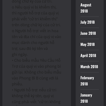
dòng chữ ký của cử tri.
August
o Nếu quý vị bị khiếm thị,
2018
thì người hỗ trợ của quý vị
phải viết “cử tri khiếm thị”
July 2018
trên dòng chữ ký của cử tri.
o Người hỗ trợ: viết in hoa
June 2018
tên và địa chỉ của quý vị vào
mục dành cho người hỗ
May 2018
trợ, sau đó ký tên và
ghi ngày.
April 2018
• Cho biểu mẫu Yêu Cầu Hỗ
Trợ của quý vị vào phong bì
March 2018
gửi lại. Không cho biểu mẫu
February
vào Phong Bì B cùng với lá
2018
phiếu.
• Người hỗ trợ: nếu cử tri
January
không thể ký tên, quý vị
2018
cũng phải viết “cử tri không