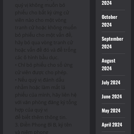
2024
quý vị không muốn bỏ
phiếu cho bất kỳ ứng cử
October
viên nào cho một vòng
2024
tranh cử hoặc không muốn
bỏ phiếu cho một vấn đề,
September
hãy bỏ qua vòng tranh cử
2024
hoặc vấn đề đó và để trống
các ô hình bầu dục.
August
• Chỉ bỏ phiếu cho số ứng
2024
cử viên được cho phép.
• Nếu quý vị đánh dấu
July 2024
nhầm hoặc làm mất lá
phiếu của mình, hãy liên hệ
June 2024
với văn phòng đăng ký tổng
hợp của quý vị
May 2024
để biết thêm thông tin.
April 2024
3. Điền Phong Bì B, ký tên
và niêm phong