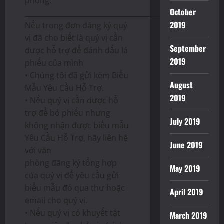
phong.
October
______________________________________________________
2019
Nếu trong đơn đăng ký quý
vị đã cho biết là quý vị cần
September
được hỗ trợ để đánh dấu lá
2019
phiếu của mình
• Chúng tôi đã gửi kèm Biểu
August
Mẫu Yêu Cầu Hỗ Trợ.
2019
• Nếu quý vị cần được hỗ
trợ để bỏ phiếu nhưng
July 2019
không nhận được biểu mẫu
Yêu Cầu Hỗ Trợ, hãy liên hệ
June 2019
với văn
phòng đăng ký tổng hợp
May 2019
của quý vị để yêu cầu gửi
biểu mẫu đó qua thư hoặc
April 2019
email cho quý vị.
• Nếu quý vị có khuyết tật
March 2019